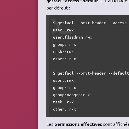
getfacl –access –default …
L'affichage 
par défaut :
$ getfacl --omit-header --access 
user::rwx

user:fdsadmin:rwx

group::r-x

mask::rwx

other::r-x

$ getfacl --omit-header --default
user::rwx

group::r-x

group:nasgrp:r-x

mask::r-x

other::r-x
permissions effectives
Les
sont affiché