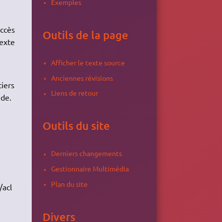
Exemples
accès
Outils de la page
texte
Afficher le texte source
Anciennes révisions
tiers
Liens de retour
nde.
Outils du site
Derniers changements
Gestionnaire Multimédia
Plan du site
/acl
Divers