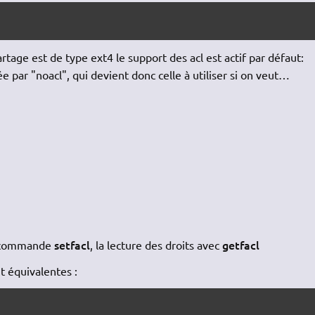
partage est de type ext4 le support des acl est actif par défaut:
 par "noacl", qui devient donc celle à utiliser si on veut…
setfacl
getfacl
la commande
, la lecture des droits avec
 équivalentes :