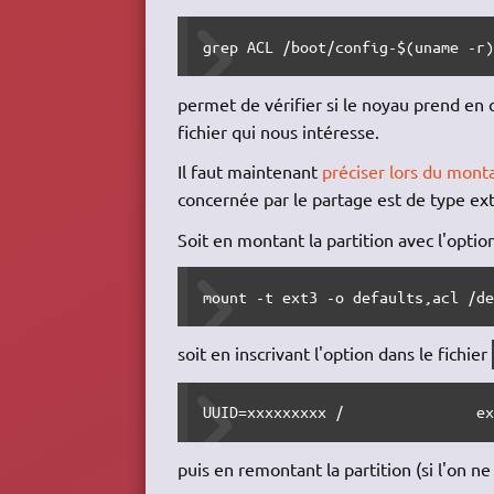
grep ACL /boot/config-$(uname -r
permet de vérifier si le noyau prend en 
fichier qui nous intéresse.
Il faut maintenant
préciser lors du monta
concernée par le partage est de type ext4, 
Soit en montant la partition avec l'option
mount -t ext3 -o defaults,acl /d
soit en inscrivant l'option dans le fichier
UUID=xxxxxxxxx /               e
puis en remontant la partition (si l'on n