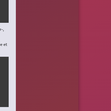
r–,
re et