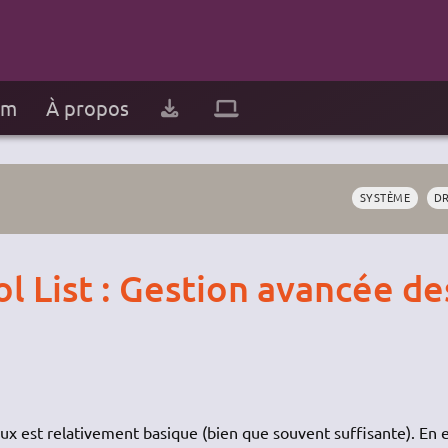
um
À propos
SYSTÈME
DR
l List : Gestion avancée de
ux est relativement basique (bien que souvent suffisante). En e