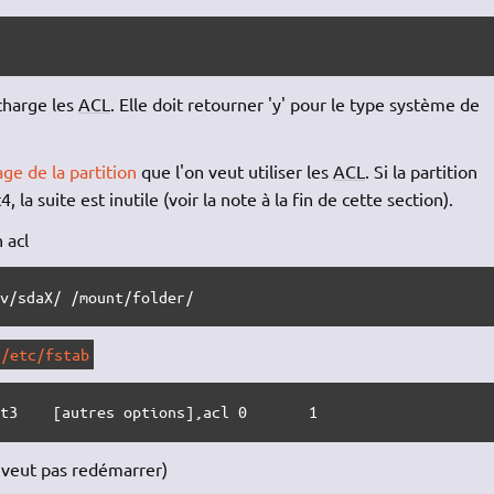
)
charge les
ACL
. Elle doit retourner 'y' pour le type système de
ge de la partition
que l'on veut utiliser les
ACL
. Si la partition
la suite est inutile (voir la note à la fin de cette section).
 acl
ev/sdaX/ /mount/folder/
/etc/fstab
xt3    [autres options],acl 0       1
e veut pas redémarrer)