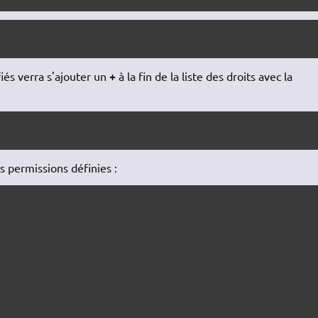
+
iés verra s'ajouter un
à la fin de la liste des droits avec la
 permissions définies :