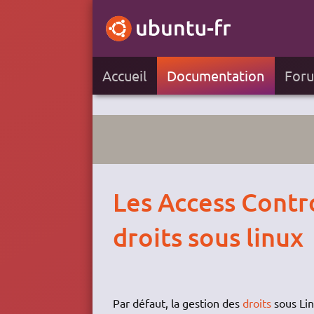
Accueil
Documentation
For
Les Access Contro
droits sous linux
Par défaut, la gestion des
droits
sous Lin