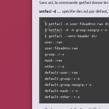
Sans acl, la commande getfacl donne les
setfacl -d …
spécifie des acl par défaut,
$ setfacl -m user:fdsadmin:rwx di
$ setfacl -d -m group:nasgrp:r-x 
$ getfacl --omit-header dir

user::rwx

user:fdsadmin:rwx

group::r-x

mask::rwx

other::r-x

default:user::rwx

default:group::r-x

default:group:nasgrp:r-x

default:mask::r-x

default:other::r-x