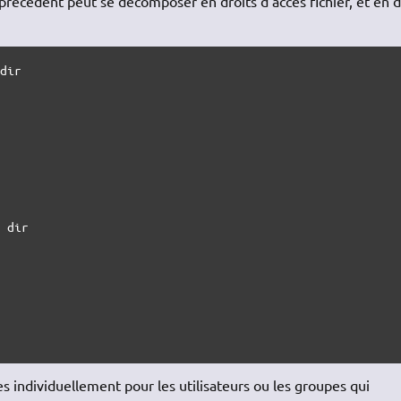
précédent peut se décomposer en droits d'accès fichier, et en d
dir

 dir

es individuellement pour les utilisateurs ou les groupes qui