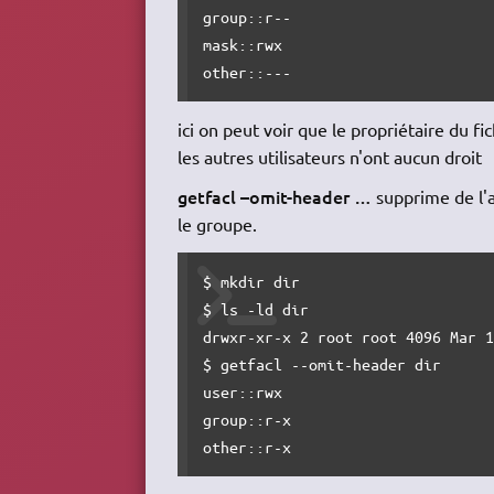
group::r--

mask::rwx

other::---
ici on peut voir que le propriétaire du fich
les autres utilisateurs n'ont aucun droit
getfacl –omit-header …
supprime de l'af
le groupe.
$ mkdir dir

$ ls -ld dir

drwxr-xr-x 2 root root 4096 Mar 1
$ getfacl --omit-header dir

user::rwx

group::r-x

other::r-x