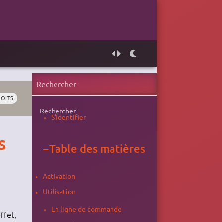
OITS
Rechercher
S'identifier
s
−
Table des matières
Activation
Utilisation
En ligne de commande
ffet,