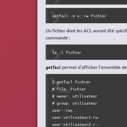
setfacl -m u::rw fichier
Un fichier dont les
ACL
auront été spécif
commande :
ls -l fichier
getfacl
permet d'afficher l'ensemble des
$ getfacl fichier

# file: fichier

# owner: utilisateur

# group: utilisateur

user::rwx

user:utilisateur1:rw-

user:utilisateur2:r--
