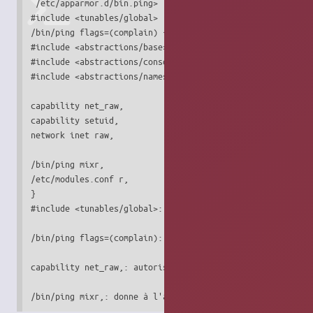
 /etc/apparmor.d/bin.ping>

#include <tunables/global>

/bin/ping flags=(complain) {

#include <abstractions/base>

#include <abstractions/consoles>

#include <abstractions/nameservice>

capability net_raw,

capability setuid,

network inet raw,

/bin/ping mixr,

/etc/modules.conf r,

}

#include <tunables/global>: directives d'inclusion d'autre
/bin/ping flags=(complain): chemin de l'exécutable et régl
capability net_raw,: autorise l'application à accéder à la
/bin/ping mixr,: donne à l'application les droits de lect