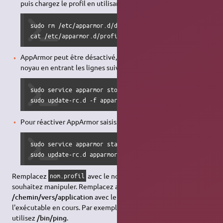
puis chargez le profil en utilisant l'option -a :
sudo rm /etc/apparmor.d/disable/profile.name

cat /etc/apparmor.d/profile.name | sudo apparmor_parser
AppArmor peut être désactivé, et le module déchargé du
noyau en entrant les lignes suivantes :
sudo service apparmor stop

sudo update-rc.d -f apparmor remove
Pour réactiver AppArmor saisissez :
sudo service apparmor start

sudo update-rc.d apparmor defaults
Remplacez
avec le nom du profil que vous
nom.profil
souhaitez manipuler. Remplacez aussi
/chemin/vers/application
avec le chemin d'accès de
l'exécutable en cours. Par exemple, pour la commande ping
utilisez
/bin/ping
.