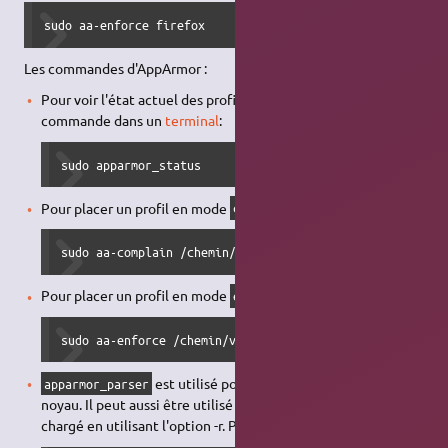
sudo aa-enforce firefox
Les commandes d'AppArmor :
Pour voir l'état actuel des profils d'AppArmor entrez la
commande dans un
terminal
:
sudo apparmor_status
Pour placer un profil en mode
(réclamation) :
complain
sudo aa-complain /chemin/vers/application
Pour placer un profil en mode
(imposé) ::
enforce
sudo aa-enforce /chemin/vers/application
est utilisé pour charger un profil dans le
apparmor_parser
noyau. Il peut aussi être utilisé pour recharger un profil déjà
chargé en utilisant l'option -r. Pour charger un profil :