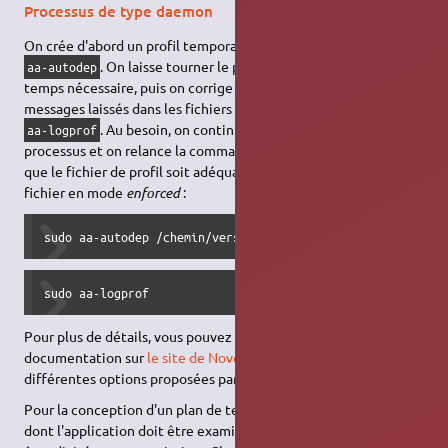
Processus de type daemon
On crée d'abord un profil temporaire à l'aide de la commande
. On laisse tourner le processus à confiner durant le
aa-autodep
temps nécessaire, puis on corrige le fichier de profil à l'aide des
messages laissés dans les fichiers log, grâce à la commande
. Au besoin, on continue à laisser tourner le
aa-logprof
processus et on relance la commande
, jusqu'à ce
aa-logprof
que le fichier de profil soit adéquat. On peut alors placer ce
fichier en mode
enforced
:
sudo aa-autodep /chemin/vers/mon/processus
sudo aa-logprof
Pour plus de détails, vous pouvez vous reporter à la
documentation sur
le site de Novell
pour connaître les
différentes options proposées par
.
aa-logprof
Pour la conception d'un plan de test, réfléchissez à la manière
dont l'application doit être examinée. Le plan de test devrait