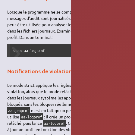
Lorsque le programme ne se comporte pas correctement, des
messages d'audit sont journalisés. L'application
aa-logprof
peut être utilisée pour analyser les messages d'audit AppArmor
dans les fichiers journaux. Examinez-les puis mettez à jour le
profil. Dans un terminal :
sudo aa-logprof
Notifications de violations
Le mode strict applique les règles et rapporte les tentatives de
violation, alors que le mode relâché se contente d'enregistrer
dans les journaux système les appels système qui auraient été
bloqués, sans les bloquer réellement.
n'est en fait qu'un petit script intelligent qui
aa-genprof
utilise
: il crée un profil vide, le charge en mode
aa-logprof
relâché, puis lance
. Ce dernier est un outil qui met
aa-logprof
à jour un profil en fonction des violations qui ont été