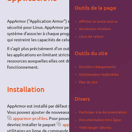
Outils de la page
AppArmor ("Application Armor") est un logiciel libre de
Afficher le texte source
sécurité pour Linux. AppArmor permet à l'administrateur
Anciennes révisions
système d'associer à chaque programme un profil de sécurité
Liens de retour
qui restreint les capacités de celui-ci.
Il s'agit plus précisément d'un outil qui permet de verrouiller
Outils du site
les applications en limitant strictement leur accès aux seules
ressources auxquelles elles ont droit sans perturber leur
Derniers changements
fonctionnement.
Gestionnaire Multimédia
Plan du site
Installation
Divers
AppArmor est installé par défaut sous Ubuntu.
Vous pouvez ajouter de nouveaux profils en
installant le paquet
Participer à la documentation
apparmor-profiles
. Pour pouvoir contrôler Apparmor, vous
Documentation hors ligne
devriez installer le paquet
apparmor-utils
qui contient des
Télécharger Ubuntu
utilitaires en ligne de commande que vous pouvez utiliser pour