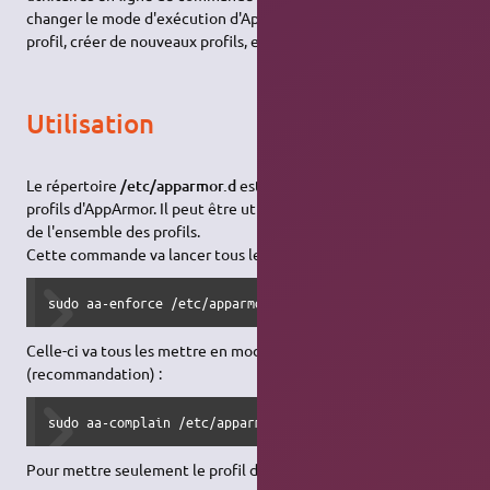
changer le mode d'exécution d'AppArmor, trouver l'état d'un
profil, créer de nouveaux profils, etc.
Utilisation
Le répertoire
/etc/apparmor.d
est l'endroit où se situent les
profils d'AppArmor. Il peut être utilisé pour manipuler le mode
de l'ensemble des profils.
Cette commande va lancer tous les profils en mode
:
enforce
sudo aa-enforce /etc/apparmor.d/*
Celle-ci va tous les mettre en mode
complain
(recommandation) :
sudo aa-complain /etc/apparmor.d/*
Pour mettre seulement le profil d'une application en marche: