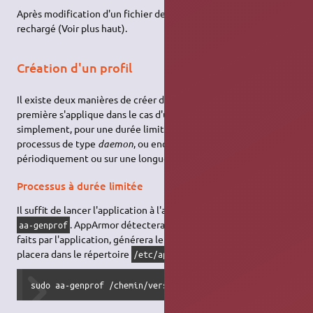
Après modification d'un fichier de profil, le profil doit être
rechargé (Voir plus haut).
Création d'un profil
Il existe deux manières de créer de nouveaux profils. La
première s'applique dans le cas d'un processus qui s'exécute
simplement, pour une durée limitée. La seconde s'applique aux
processus de type
daemon
, ou encore aux processus exécutés
périodiquement ou sur une longue période.
Processus à durée limitée
Il suffit de lancer l'application à l'aide de la commande
. AppArmor détectera automatiquement les accès
aa-genprof
faits par l'application, générera le fichier profil approprié et le
placera dans le répertoire
.
/etc/apparmor.d
sudo aa-genprof /chemin/vers/mon/processus