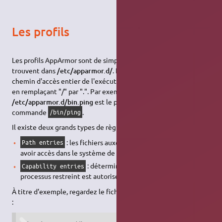
Les profils
Les profils AppArmor sont de simples fichiers texte qui se
trouvent dans
/etc/apparmor.d/
. Les fichiers portent le nom du
chemin d'accès entier de l'exécutable dont ils sont les profils
en remplaçant "/" par ".". Par exemple
/etc/apparmor.d/bin.ping
est le profil AppArmor de la
commande
.
/bin/ping
Il existe deux grands types de règles utilisées dans les profils :
: les fichiers auxquels une application peut
Path entries
avoir accès dans le système de fichier.
: détermine les privilèges qu'un
Capability entries
processus restreint est autorisé à utiliser.
À titre d'exemple, regardez le fichier
/etc/apparmor.d/bin.ping
: