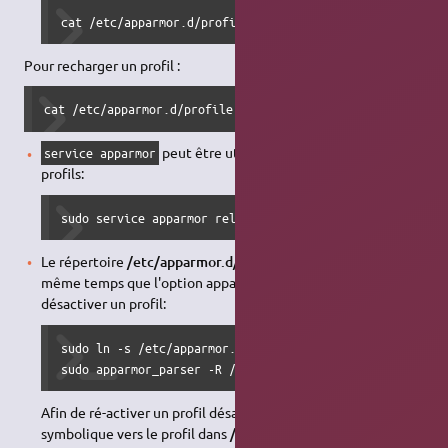
cat /etc/apparmor.d/profile.name | sudo apparmor_parser
Pour recharger un profil :
cat /etc/apparmor.d/profile.name | sudo apparmor_parser -
peut être utilisé pour recharger tous les
service apparmor
profils:
sudo service apparmor reload
Le répertoire
/etc/apparmor.d/disable
peut être utilisé en
même temps que l'option apparmor_parser -R pour
désactiver un profil:
sudo ln -s /etc/apparmor.d/profile.name /etc/apparmor.d/
sudo apparmor_parser -R /etc/apparmor.d/profile.name
Afin de ré-activer un profil désactivé, supprimez le lien
symbolique vers le profil dans
/etc/apparmor.d/disable/
,