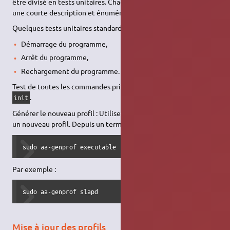
être divisé en tests unitaires. Chaque test unitaire devrait avoir
une courte description et énumérer les étapes à suivre.
Quelques tests unitaires standard sont :
Démarrage du programme,
Arrêt du programme,
Rechargement du programme.
Test de toutes les commandes prises en charge par le script
.
init
Générer le nouveau profil : Utilisez
pour générer
aa-genprof
un nouveau profil. Depuis un terminal :
sudo aa-genprof executable
Par exemple :
sudo aa-genprof slapd
Mise à jour des profils