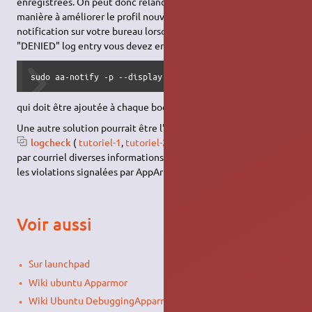
enregistrées. On peut donc relancer cet outil plus tard, de
manière à améliorer le profil nouvellement créé. Pour voir une
notification sur votre bureau lorsqu'AppArmor entre un log
"DENIED" log entry vous devez entrer cette commande :
sudo aa-notify -p --display $DISPLAY
qui doit être ajoutée à chaque boot.
Une autre solution pourrait être l'installation du paquet
logcheck
(
tutoriel-1
,
tutoriel-2
) , qui se chargera d'envoyer
par courriel diverses informations contenues dans les logs, dont
les violations signalées par AppArmor.
Voir aussi
Sur launchpad
Wiki ubuntu Apparmor
Wiki Ubuntu DebuggingApparmor