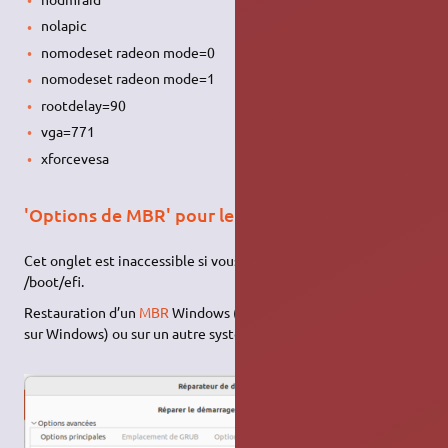
nolapic
nomodeset radeon mode=0
nomodeset radeon mode=1
rootdelay=90
vga=771
xforcevesa
'Options de MBR' pour le boot non EFI (Legacy)
Cet onglet est inaccessible si vous avez coché l'option
/boot/efi.
Restauration d’un
MBR
Windows (pour démarrer directement
sur Windows) ou sur un autre système :