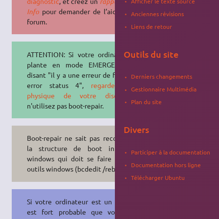
diagnostic
, et créez un
rapport Boot-
Afficher le texte source
Info
pour demander de l’aide sur le
Anciennes révisions
forum.
Liens de retour
Outils du site
ATTENTION: Si votre ordinateur se
plante en mode EMERGENCY en
disant "il y a une erreur de fsck type
Derniers changements
error status 4",
regarder l'état
Gestionnaire Multimédia
physique de votre disque
et
Plan du site
n'utilisez pas boot-repair.
Divers
Boot-repair ne sait pas reconstruire
la structure de boot interne à
Participer à la documentation
windows qui doit se faire avec les
Documentation hors ligne
outils windows (bcdedit /rebuild)
Télécharger Ubuntu
Si votre ordinateur est un ACER, il
est fort probable que vous ayez