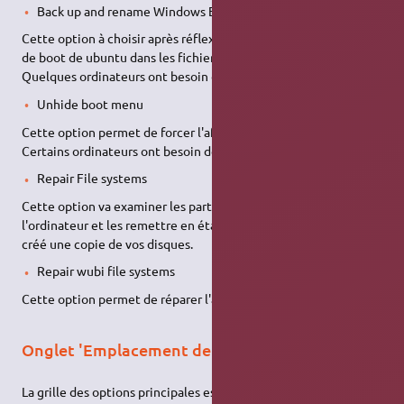
Back up and rename Windows EFI files
Cette option à choisir après réflexion, va dupliquer les fichiers
de boot de ubuntu dans les fichiers de boot de microsoft.
Quelques ordinateurs ont besoin de cette option.
Unhide boot menu
Cette option permet de forcer l'affichage du menu GRUB.
Certains ordinateurs ont besoin de cette option.
Repair File systems
Cette option va examiner les partitions présentes dans
l'ordinateur et les remettre en état. A n'utiliser qu'après avoir
créé une copie de vos disques.
Repair wubi file systems
Cette option permet de réparer l'accès à certains fichiers wubi.
Onglet 'Emplacement de GRUB'
La grille des options principales est affichée pré-remplie avec