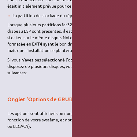
était initialement prévue pour cet O.S.
La partition de stockage du répertoire boot EFI
Lorsque plusieurs partitions fat32 ou autres partitions ayant le
drapeau ESP sont présentes, il est préférable d'en choisir une
stockée sur le même disque. Notons que les partitions
formatée en EXT4 ayant le bon drapeau sont sélectionnables
mais que l'installation se plantera.
Si vous n'avez pas sélectionné l'option /boot/efi et que vous
disposez de plusieurs disques, vous verrez les options
suivantes:
Onglet 'Options de GRUB'
Les options sont affichées ou non, sélectionnables ou pas, en
fonction de votre système, et notamment la nature du bios (EFI
ou LEGACY).