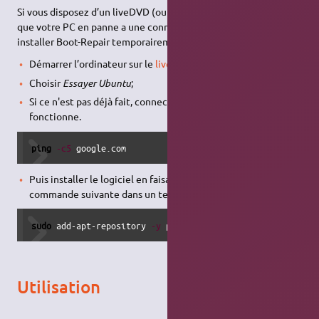
Si vous disposez d’un liveDVD (ou d'une
liveUSB
) de Ubuntu, et
que votre PC en panne a une connexion internet, vous pouvez
installer Boot-Repair temporairement :
Démarrer l’ordinateur sur le
live CD
(ou la
liveUSB
) Ubuntu ;
Choisir
Essayer Ubuntu
;
Si ce n'est pas déjà fait, connecter internet et vérifier qu'il
fonctionne.
ping
-c5
 google.com
Puis installer le logiciel en faisant un copier/coller de la
commande suivante dans un terminal :
sudo
 add-apt-repository 
-y
 ppa:yannubuntu
/
boot-repair 
&&
Utilisation