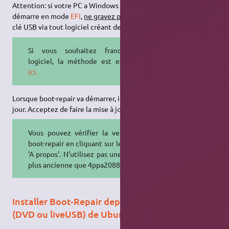
Attention: si votre PC a Windows 8 ou 10 pré-installé, et/ou s'il
démarre en mode
EFI
,
ne gravez pas l'image sur DVD
, mais sur
clé
USB
via tout logiciel créant des clés compatibles EFI.
Si vous souhaitez franciser le
logiciel, la méthode est expliquée
ici.
Lorsque boot-repair va démarrer, il va proposer de se mettre à
jour. Acceptez de faire la mise à jour logicielle.
Vous pouvez vérifier la version de
boot-repair en cliquant sur le bouton
'A propos'. N'utilisez pas une version
plus ancienne que 4ppa2088.
Installer Boot-Repair depuis une session live
(DVD ou liveUSB) de Ubuntu