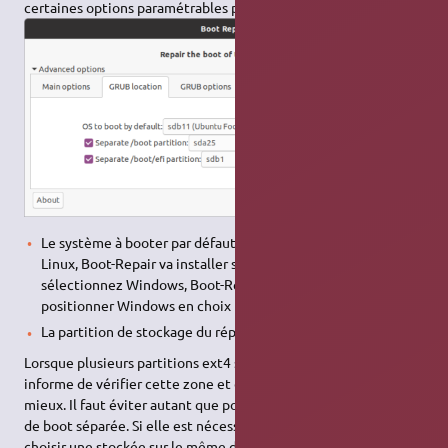
certaines options paramétrables par menu déroulant.
Le système à booter par défaut. Si vous sélectionnez un
Linux, Boot-Repair va installer son GRUB. Si vous
sélectionnez Windows, Boot-Repair va installer GRUB et
positionner Windows en choix par défaut.
La partition de stockage du répertoire boot
Lorsque plusieurs partitions ext4 sont présentes, boot-repair
informe de vérifier cette zone et de choisir ce qui convient le
mieux. Il faut éviter autant que possible d'avoir une partition
de boot séparée. Si elle est nécessaire, il est préférable d'en
choisir une stockée sur le même disque. Si possible, celle qui