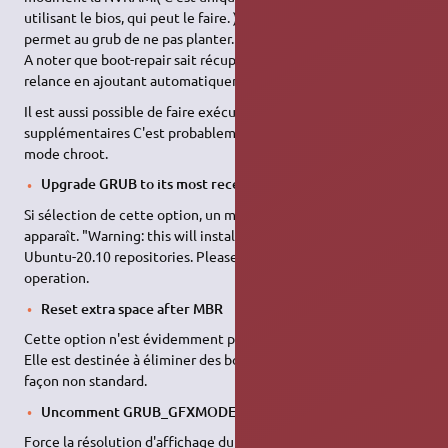
utilisant le bios, qui peut le faire. ). L'ajout de cette option
permet au grub de ne pas planter.
A noter que boot-repair sait récupérer ce plantage et fera une
relance en ajoutant automatiquement cette option.
Il est aussi possible de faire exécuter des commandes
supplémentaires C'est probablement la fin des réparations en
mode chroot.
Upgrade GRUB to its most recent version
Si sélection de cette option, un message d'avertissement
apparaît. "Warning: this will install necessary packages from
Ubuntu-20.10 repositories. Please backup your data before this
operation.
Reset extra space after MBR
Cette option n'est évidemment pas disponible en mode EFI.
Elle est destinée à éliminer des boots 'pirate' qui s'installent de
façon non standard.
Uncomment GRUB_GFXMODE
Force la résolution d'affichage du fichier de choix du boot des