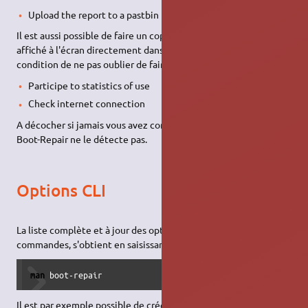
Upload the report to a pastbin
Il est aussi possible de faire un copier/coller de ce qui est
affiché à l'écran directement dans la discussion Ubuntu à
condition de ne pas oublier de faire la mise en forme.
Participe to statistics of use
Check internet connection
A décocher si jamais vous avez connecté internet mais que
Boot-Repair ne le détecte pas.
Options CLI
La liste complète et à jour des options accessibles en lignes de
commandes, s'obtient en saisissant la commande:
man
 boot-repair
Il est par exemple possible de créer un rapport boot-info sans