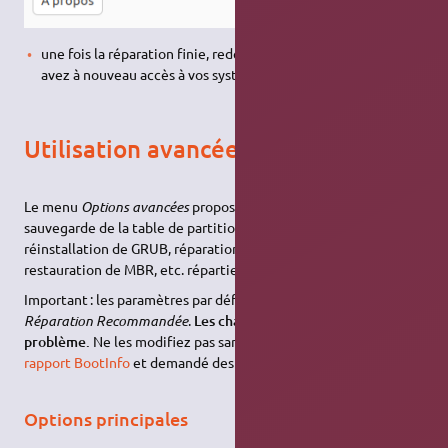
une fois la réparation finie, redémarrez, et vérifiez si vous
avez à nouveau accès à vos systèmes
Utilisation avancée
Le menu
Options avancées
propose de nombreuses options :
sauvegarde de la table de partitions et du MBR sur clé
USB
,
réinstallation de GRUB, réparation du système de fichier,
restauration de MBR, etc. réparties dans plusieurs onglets.
Important : les paramètres par défaut sont ceux de la
Réparation Recommandée
.
Les changer peut aggraver votre
problème.
Ne les modifiez pas sans avoir au minimum créé un
rapport BootInfo
et demandé des avis sur
cette discussion
.
Options principales