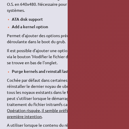
O.S. en 640x480. Nécessaire pour afficher GRUB sur certains
systèmes.
ATA disk support
Add a kernel option
Permet d'ajouter des options prédéfinies dans la liste
déroulante dans le boot du grub.
Il est possible d'ajouter une option non prévue dans cette liste,
via le bouton 'Modifier le fichier de configuration de GRUB' qui
se trouve en bas de l'onglet.
Purge kernels and reinstall last kernel
Cochée par défaut dans certaines situations. Permet de
réinstaller le dernier noyau de ubuntu en éliminant auparavant
tous les noyaux existants dans le UBUNTU sélectionné. Elle
peut s'utiliser lorsque le démarrage du grub se plante dans le
traitement du fichier initramfs car il sera reconstruit.
Opération risquée, il semble préférable de la désactiver en
première intention
.
A utiliser lorsque le contenu du répertoire
/boot
semble