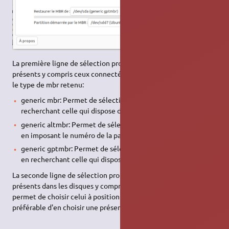
La première ligne de sélection propose tous les disques
présents y compris ceux connectés en
USB
et permet de choisir
le type de mbr retenu:
generic mbr: Permet de sélectionner la partition de boot en
recherchant celle qui dispose d'un drapeau de boot
BIOS
.
generic altmbr: Permet de sélectionner la partition de boot
en imposant le numéro de la partition au lieu du drapeau.
generic gptmbr: Permet de sélectionner la partition de boot
en recherchant celle qui dispose d'un drapeau de boot ESP.
La seconde ligne de sélection propose tous les logiciels
présents dans les disques y compris ceux connectés en
USB
et
permet de choisir celui à positionner dans le MBR. Il est
préférable d'en choisir une présente dans le disque retenu.