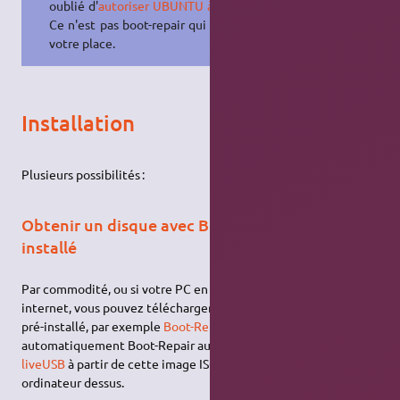
oublié d'
autoriser UBUNTU à booter
.
Ce n'est pas boot-repair qui le fera à
votre place.
Installation
Plusieurs possibilités :
Obtenir un disque avec Boot-Repair pré-
installé
Par commodité, ou si votre PC en panne n’a pas de connexion
internet, vous pouvez télécharger un disque avec Boot-Repair
pré-installé, par exemple
Boot-Repair-Disk
(
Live USB
lançant
automatiquement Boot-Repair au démarrage). Créez un
liveUSB
à partir de cette image ISO, puis démarrez votre
ordinateur dessus.