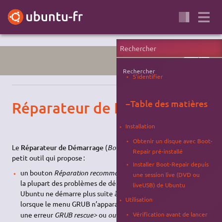
SYSTÈME
Rechercher
S'identifier
−
Table des matières
Réparateur de Démarrage
Installation
Obtenir un disque avec Boot-
Le
Réparateur de Démarrage
(
Boot-Repair
en anglais) est un
Repair pré-installé
petit outil qui propose :
Installer Boot-Repair depuis
un bouton
Réparation recommandée
permettant de réparer
une session live (DVD ou
la plupart des problèmes de démarrage (par exemple lorsque
liveUSB) de Ubuntu
Ubuntu ne démarre plus suite à l'installation de Windows,
Utilisation
1)
lorsque le menu GRUB n’apparaît plus
ou lorsque vous avez
Vérification avant de lancer
une erreur
GRUB rescue>
ou
out-of-disk
) ;