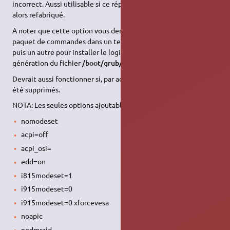
incorrect. Aussi utilisable si ce répertoire n'existe plus. Il sera
alors refabriqué.
A noter que cette option vous demandera d'exécuter un
paquet de commandes dans un terminal pour faire l'épuration
puis un autre pour installer le logiciel puis elle continuera sur la
génération du fichier
/boot/grub/grub.cfg
.
Devrait aussi fonctionner si, par accident, tous les noyaux ont
été supprimés.
NOTA: Les seules options ajoutables au noyau sont:
nomodeset
acpi=off
acpi_osi=
edd=on
i815modeset=1
i915modeset=0
i915modeset=0 xforcevesa
noapic
nodmraid