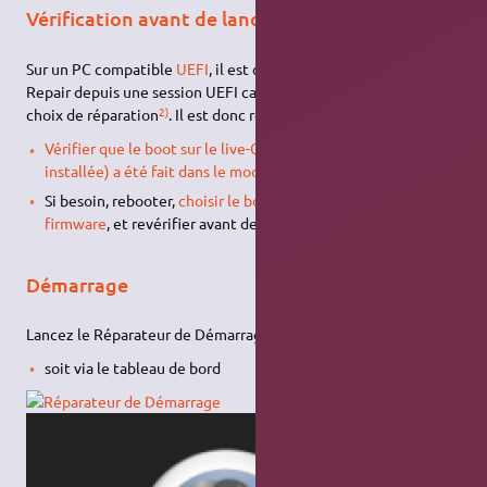
Vérification avant de lancer l'outil
Sur un PC compatible
UEFI
, il est conseillé d'utiliser Boot-
Repair depuis une session UEFI car cela permet un plus grand
2)
choix de réparation
. Il est donc recommandé de:
Vérifier que le boot sur le live-CD (ou live-USB ou session
installée) a été fait dans le mode souhaité
.
Si besoin, rebooter,
choisir le bon paramètre dans le
firmware
, et revérifier avant de passer à la suite.
Démarrage
Lancez le Réparateur de Démarrage
soit via le tableau de bord