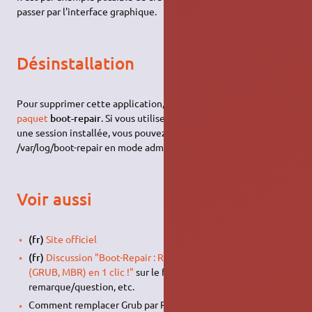
passer par l'interface graphique.
Désinstallation
Pour supprimer cette application, il suffit de
supprimer le
paquet
boot-repair
. Si vous utilisez souvent Boot-Repair sur
une session installée, vous pouvez supprimer le dossier de log
/var/log/boot-repair en mode administrateur.
Voir aussi
(fr)
Site officiel
(fr)
Discussion "Boot-Repair : Réparer le démarrage du PC
(GRUB, MBR) en 1 clic !"
sur le forum Ubuntu-fr : pour toute
remarque/question, etc.
Comment remplacer Grub par Refind en s'aidant de Boot-