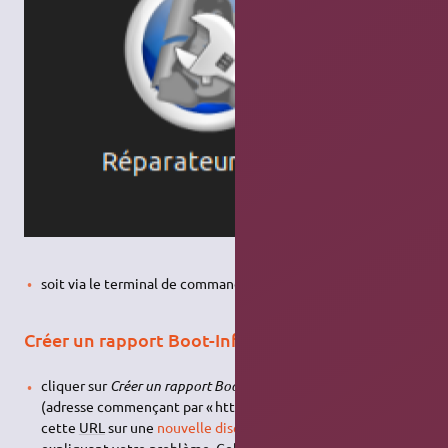
soit via le terminal de commande en tapant
boot-repair
Créer un rapport Boot-Info
cliquer sur
Créer un rapport BootInfo
, puis noter l’URL
(adresse commençant par « http: » ) qui apparaît et indiquez
cette
URL
sur une
nouvelle discussion du forum ubuntu-fr
en