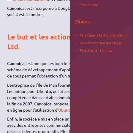
Plan du site
Canonical
est incorporée à Douglas (Île de Man). Son siège
social est à Londres.
Divers
Le but et les actions de Canonical
Participer à la documentation
Documentation hors ligne
Ltd.
Télécharger Ubuntu
Canonical
estime que les logiciels libres sont le meilleur
schéma de développement d'applications, car la collaboration
de tous permet l'obtention d'un meilleur programme.
L'entreprise de l'Île de Man fournit de plus la certification
technique pour Ubuntu, qui atteste un certain niveau de
compétence dans certains domaines d'administration. Depuis
la fin de 2007, Canonical propose aussi des cours en classe puis
en ligne pour l'utilisation d'
Ubuntu
pour postes de travail.
Enfin, la société a mis en place un programme de partenariat
avec des entreprises commerciales, qui s'établit sur plusieurs
pistes et degrés progressifs. Plus le partenaire fournit de