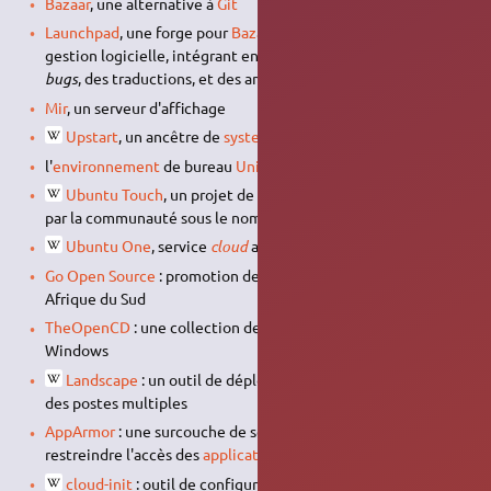
Bazaar
, une alternative à
Git
Launchpad
, une forge pour
Bazaar
, puis pour
Git
: un outil de
gestion logicielle, intégrant entre autres le traitement des
bugs
, des traductions, et des améliorations.
Mir
, un serveur d'affichage
Upstart
, un ancêtre de
systemd
l'
environnement
de bureau
Unity
Ubuntu Touch
, un projet de système
convergent
repris
par la communauté sous le nom de
UBPorts
Ubuntu One
, service
cloud
abandonné
Go Open Source
: promotion des logiciels
open source
en
Afrique du Sud
TheOpenCD
: une collection de logiciels libres pour
Windows
Landscape
: un outil de déploiement de logiciels libres sur
des postes multiples
AppArmor
: une surcouche de sécurité permettant de
restreindre l'accès des
applications
au
système
cloud-init
: outil de configuration de systèmes pour