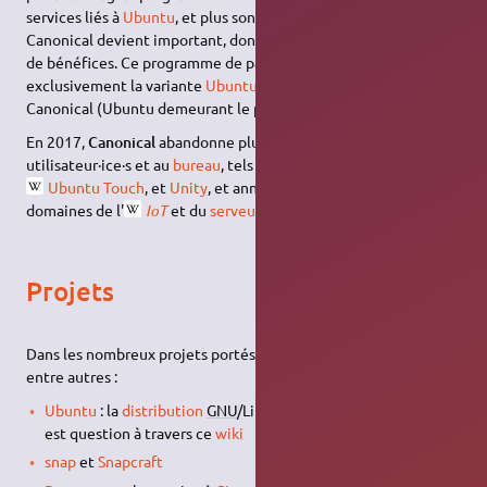
services liés à
Ubuntu
, et plus son niveau relationnel avec
Canonical devient important, donnant accès à de plus en plus
de bénéfices. Ce programme de partenariat concerne
exclusivement la variante
Ubuntu
parmi les divers projets de
Canonical (Ubuntu demeurant le projet phare de la société).
En 2017,
Canonical
abandonne plusieurs projets destinés aux
utilisateur·ice·s et au
bureau
, tels que
Ubuntu One
,
Ubuntu Touch
, et
Unity
, et annonce se réorienter vers les
domaines de l'
IoT
et du
serveur
(
cloud
).
Projets
Dans les nombreux projets portés par
Canonical
, on peut citer,
entre autres :
Ubuntu
: la
distribution
GNU
/Linux basée sur
Debian
dont il
est question à travers ce
wiki
snap
et
Snapcraft