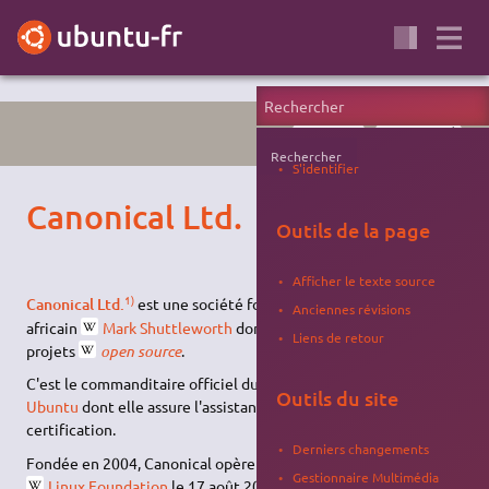
ENTREPRISE
COMMUNAUTÉ
Rechercher
S'identifier
Canonical Ltd.
Outils de la page
Afficher le texte source
1)
Canonical Ltd.
est une société fondée par l'entrepreneur sud-
Anciennes révisions
africain
Mark Shuttleworth
dont l'objet est la promotion de
Liens de retour
projets
open source
.
C'est le commanditaire officiel du système d'exploitation libre
Outils du site
Ubuntu
dont elle assure l'assistance technique et la
certification.
Derniers changements
Fondée en 2004, Canonical opère mondialement et adhère à la
Gestionnaire Multimédia
Linux Foundation
le 17 août 2008.