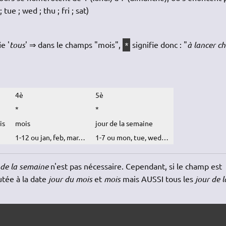
tue ; wed ; thu ; fri ; sat)
e '
tous
' ⇒ dans le champs "mois",
signifie donc : "
à lancer c
*
4è
5è
*
*
is
mois
jour de la semaine
1-12 ou jan, feb, mar…
1-7 ou mon, tue, wed…
 de la semaine
n'est pas nécessaire. Cependant, si le champ est
utée à la date
jour du mois
et
mois
mais AUSSI tous les
jour de l