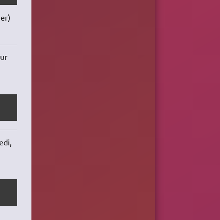
er)
our
edi,