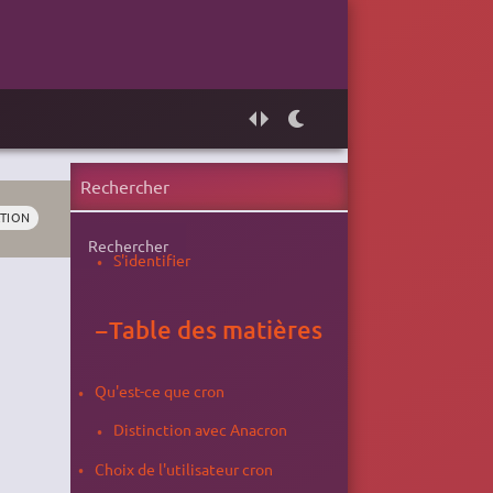
ATION
Rechercher
S'identifier
−
Table des matières
Qu'est-ce que cron
Distinction avec Anacron
Choix de l'utilisateur cron