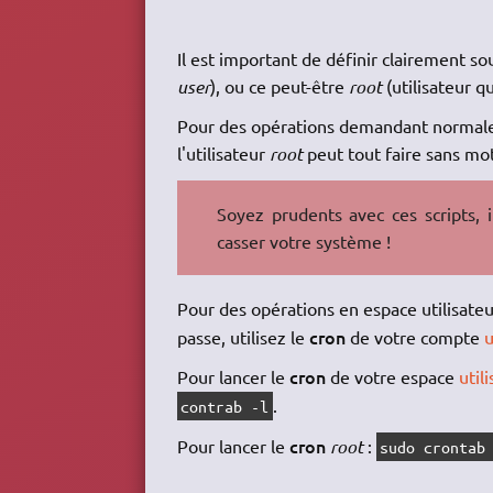
Il est important de définir clairement 
user
), ou ce peut-être
root
(utilisateur qu
Pour des opérations demandant normalem
l'utilisateur
root
peut tout faire sans mo
Soyez prudents avec ces scripts, i
casser votre système !
Pour des opérations en espace utilisate
cron
passe, utilisez le
de votre compte
u
cron
Pour lancer le
de votre espace
util
.
contrab -l
cron
Pour lancer le
root
:
sudo crontab