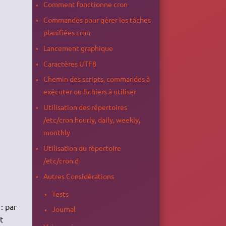
Comment fonctionne cron
Commandes pour gérer les tâches
planifiées cron
Lancement graphique
Caractères UTF8
Chemin des scripts, commandes à
exécuter ou fichiers à utiliser
Utilisation des répertoires
/etc/cron.hourly, daily, weekly,
monthly
Utilisation du répertoire
/etc/cron.d
Autres Considérations
Tests
: par
Journal
t