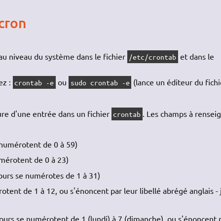
cron
au niveau du système dans le fichier
et dans le
/etc/crontab
ez :
ou
(lance un éditeur du fichi
crontab -e
sudo crontab -e
ture d'une entrée dans un fichier
. Les champs à rensei
crontab
numérotent de 0 à 59)
mérotent de 0 à 23)
ours se numérotes de 1 à 31)
ent de 1 à 12, ou s'énoncent par leur libellé abrégé anglais - j
ours se numérotent de 1 (lundi) à 7 (dimanche), ou s'énoncent 