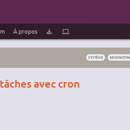
um
À propos
SYSTÈME
ADMINISTR
tâches avec cron