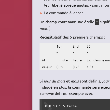
leur libellé abrégé anglais - sun ; mon ; 
La commande à lancer.
Un champ contenant une étoile
signifi
*
mois
").
Récapitulatif des 5 premiers champs :
1er
2nd
3è
*
*
*
id
minute
heure
jour dans le mo
valeur
0-59
0-23
1-31
Si
jour du mois
et
mois
sont définis,
jour
indiqué en plus, la commande sera exéc
semaine
définis. Exemple avec
0 0 13 1 5 tâche