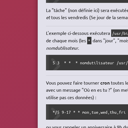
La "tâche" (non définie ici) sera exécuté
et
tous les vendredis (5e jour de la sema
L'exemple ci-dessous exécutera
/usr/b
de chaque mois (les
dans "jour", "mois
*
nomdutilisateur
.
5 3  * *  * nomdutilisateur /usr
cron
Vous pouvez faire tourner
toutes l
avec un message "Où en es tu ?" (on m
utilise pas ces données) :
*/5 9-17 * * mon,tue,wed,thu,fri
ou vous rappeler un anniversaire à 9h du