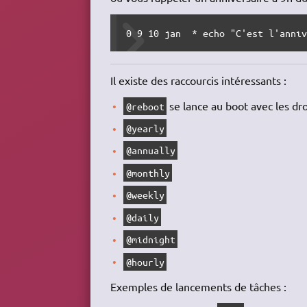
0 9 10 jan  * echo "C'est l'anni
Il existe des raccourcis intéressants :
se lance au boot avec les dr
@reboot
@yearly
@annually
@monthly
@weekly
@daily
@midnight
@hourly
Exemples de lancements de tâches :