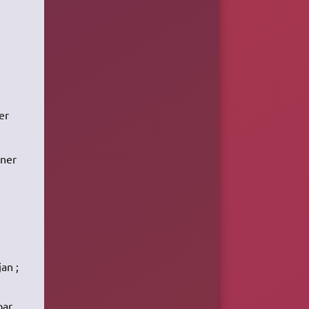
er
gner
an ;
par