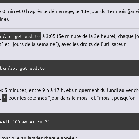
e 0 min et 0 h après le démarrage, le 13e jour du 1er mois (janvi
ine).
à 3:05 (5e minute de la 3e heure), chaque j
in/apt-get update
" et "jours de la semaine"), avec les droits de l'utilisateur
/bin/apt-get update
es 5 minutes, entre 9 h à 17 h, et uniquement du lundi au vendr
et
pour les colonnes "jour dans le mois" et "mois", puisqu'on
*
 wall "Où en es tu ?"
 matin le 10 janvier chaque année :