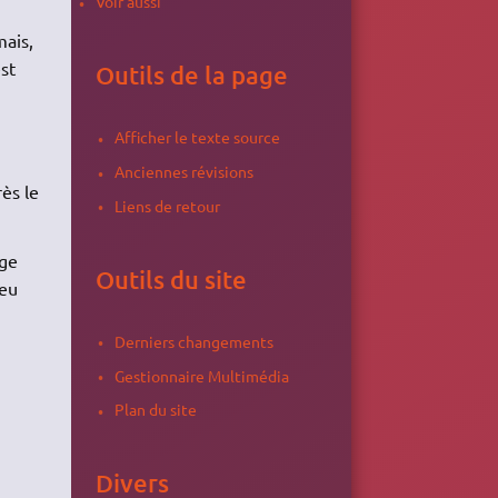
Voir aussi
mais,
st
Outils de la page
Afficher le texte source
Anciennes révisions
rès le
Liens de retour
age
Outils du site
peu
Derniers changements
Gestionnaire Multimédia
Plan du site
Divers