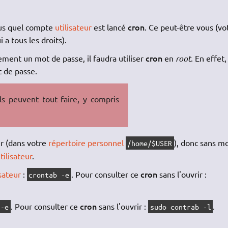
cron
sous quel compte
utilisateur
est lancé
. Ce peut-être vous (vo
i a tous les droits).
cron
ent un mot de passe, il faudra utiliser
en
root
. En effet,
t de passe.
ls peuvent tout faire, y compris
ur (dans votre
répertoire personnel
), donc sans m
/home/$USER
tilisateur
.
cron
isateur
:
. Pour consulter ce
sans l'ouvrir :
crontab -e
cron
. Pour consulter ce
sans l'ouvrir :
.
 -e
sudo contrab -l