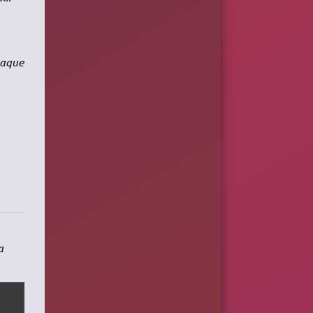
haque
a