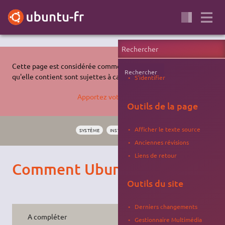
Cette page est considérée comme
vétuste
et les informations
Rechercher
qu'elle contient sont sujettes à caution.
S'identifier
Apportez votre aide…
Outils de la page
Afficher le texte source
SYSTÈME
INSTALLATION
AMORÇAGE
VÉTUSTE
Anciennes révisions
Liens de retour
Comment Ubuntu démarre ?
Outils du site
Derniers changements
A compléter
Gestionnaire Multimédia