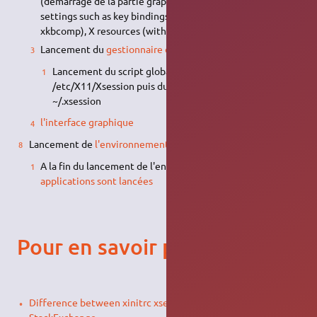
(démarrage de la partie graphique : some
GUI
-related
settings such as key bindings (with xmodmap or
xkbcomp), X resources (with xrdb))
Lancement du
gestionnaire de session/connexion
Lancement du script global de session X
/etc/X11/Xsession puis du script utilisateur de session
~/.xsession
l'interface graphique
Lancement de
l'environnement de bureau
A la fin du lancement de l'environnement de bureau,
les
applications sont lancées
Pour en savoir plus
Difference between xinitrc xsession and xsessionrc on