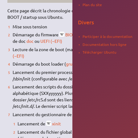
Plan du site
Cette page décrit la chronologie des processus de démarrage /
BOOT / startup sous Ubuntu.
Divers
Mise sous tension
Démarrage du firmware
BIOS sur wikipédia
, ou sur la page
Participer à la documentation
de doc
doc
ou
UEFI (~EFI)
Documentation hors ligne
Lecture de la zone de boot (master boot record) ou
UEFI
Télécharger Ubuntu
(~EFI)
Démarrage du boot loader (
grub
,
lilo
, …)
Lancement du premier processus
Systemd
(ou
System V
) :
/sbin/init (configurable avec /etc/inittab) :
Lancement des scripts du dossier
/etc/init.d/rcS/
par ordre
alphabétique (SXXyyyyyy). Plus précisément, les scripts du
dossier /etc/rcS.d sont des liens vers les scripts du dossier
/etc/init.d/. Le dernier script lancé est
/etc/init.d/rc.local
Lancement du gestionnaire de fenêtre X via startx
Lancement de
xinit
Lancement du fichier global xinitrc : /etc/X11/xinit/xinitrc