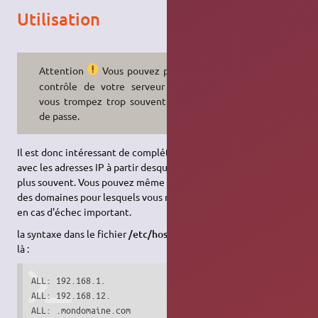
Utilisation
Attention
Vous pouvez perdre le
contrôle de votre serveur si vous
vous trompez trop souvent de mot
de passe.
Il est donc intéressant de compléter le fichier
/etc/hosts.allow
avec les adresses IP à partir desquelles vous vous connectez le
plus souvent. Vous pouvez même définir des plage d'adresse ou
des domaines pour lesquels vous ne serez jamais bloqué même
en cas d'échec important.
la syntaxe dans le fichier
/etc/hosts.allow
sera de cette forme-
là :
ALL: 192.168.1.

ALL: 192.168.12.

ALL: .mondomaine.com