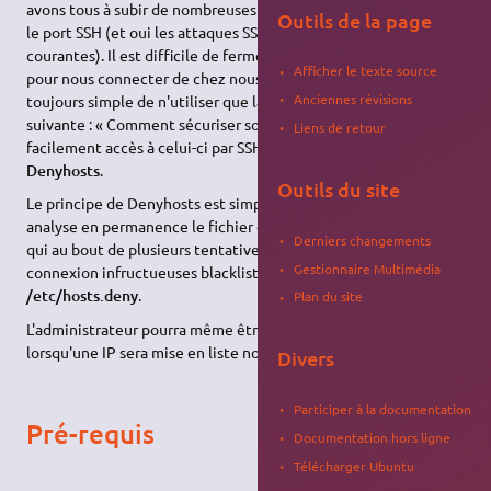
avons tous à subir de nombreuses tentatives de connexion sur
Outils de la page
le port SSH (et oui les attaques SSH par dictionnaire sont
courantes). Il est difficile de fermer ce port que nous utilisons
Afficher le texte source
pour nous connecter de chez nous à notre serveur préféré (pas
Anciennes révisions
toujours simple de n'utiliser que la console !). D'où la question
suivante : « Comment sécuriser son serveur tout en ayant
Liens de retour
facilement accès à celui-ci par SSH ? ». Une réponse peut être
Denyhosts
.
Outils du site
Le principe de Denyhosts est simple : c'est un
dæmon
qui
analyse en permanence le fichier de log
/var/log/auth.log
et
Derniers changements
qui au bout de plusieurs tentatives (cf. «
Configuration
») de
Gestionnaire Multimédia
connexion infructueuses blacklist l'IP en cause dans le fichier
/etc/hosts.deny
.
Plan du site
L'administrateur pourra même être averti par courriel
lorsqu'une IP sera mise en liste noire.
Divers
Participer à la documentation
Pré-requis
Documentation hors ligne
Télécharger Ubuntu