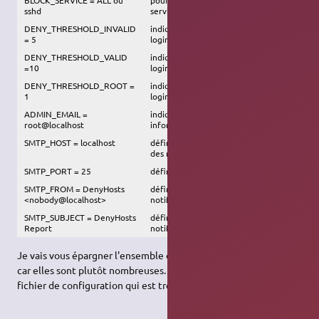
sshd
services ou seulement à ssh
DENY_THRESHOLD_INVALID
indiquer le nombre d'échec avec un
= 5
login invalide avant blocage
DENY_THRESHOLD_VALID
indiquer le nombre d'échec avec un
=10
login valide avant blocage
DENY_THRESHOLD_ROOT =
indiquer le nombre d'échec avec le
1
login root avant blocage
ADMIN_EMAIL =
indiqué l'adresse mail qui sera
root@localhost
informé à chaque blocage d'une IP
SMTP_HOST = localhost
définir le relay SMTP pour l'envoi
des mails de notification
SMTP_PORT = 25
définir le port SMTP
SMTP_FROM = DenyHosts
définir le nom de l'expéditeur de la
<nobody@localhost>
notification
SMTP_SUBJECT = DenyHosts
définir le sujet du mail de
Report
notification
Je vais vous épargner l'ensemble des variables de configuration
car elles sont plutôt nombreuses. Ils vous suffit d'aller voir le
fichier de configuration qui est très bien commenté.