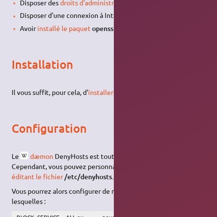
Disposer des
droits d'administration
;
Disposer d'une connexion à Internet configurée et activée ;
Avoir
installé le paquet
openssh-server
.
Installation
Il vous suffit, pour cela, d'
installer le paquet
denyhosts
.
Configuration
Le
dæmon
DenyHosts est tout de suite opérationnel.
Cependant, vous pouvez personnaliser la configuration en
éditant le fichier
/etc/denyhosts.conf
.
Vous pourrez alors configurer de nombreuses options parmi
lesquelles :
BLOCK_SERVICE = ALL ou
pour bloquer l'accès à tous les