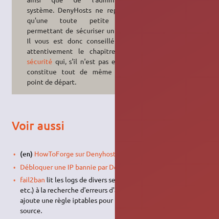
système. DenyHosts ne représente
qu'une toute petite brique
permettant de sécuriser un serveur.
Il vous est donc conseillé de lire
attentivement le chapitre sur la
sécurité
qui, s'il n'est pas exhaustif,
constitue tout de même un bon
point de départ.
Voir aussi
(en)
HowToForge sur Denyhosts
Débloquer une IP bannie par Denyhosts
fail2ban
lit les logs de divers serveurs (SSH, Apache,
FTP
,
etc.) à la recherche d'erreurs d'authentification répétées et
ajoute une règle iptables pour bannir l'adresse IP de la
source.