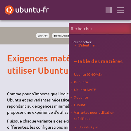
JAMMY
ENVIRONNEMENTS
INSTALLATION
SYSTÈME
Rechercher
S'identifier
Exigences matérielles pour
−
Table des matières
utiliser Ubuntu
Ubuntu (GNOME)
Kubuntu
Ubuntu MATE
Comme pour n'importe quel logiciel et système d'exploitation,
Xubuntu
Ubuntu et ses variantes nécessitent des systèmes performants,
Lubuntu
répondant aux exigences minimales ci-dessous, afin de
proposer une expérience d'utilisation agréable.
Variantes pour utilisation
spécifique
Puisque chaque variante a des exigences matérielles
différentes, les configurations minimales sont listées par
UbuntuKylin