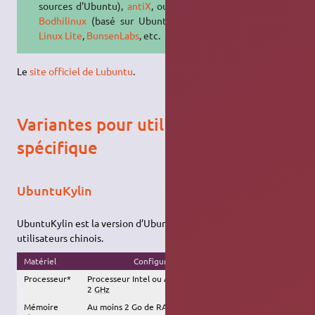
sources d'Ubuntu),
antiX
, ou encore
Bodhilinux
(basé sur Ubuntu),
Slax
,
Linux Lite
,
BunsenLabs
, etc.
Le
site officiel de Lubuntu
.
Variantes pour utilisation
spécifique
UbuntuKylin
UbuntuKylin est la version d’Ubuntu particulière pour les
utilisateurs chinois.
Matériel
Configuration recommandée
Processeur*
Processeur Intel ou AMD à double-cœur d'au moins
2
GHz
Mémoire
Au moins 2 Go de RAM