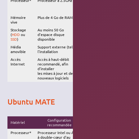
Processeur*
Processeur à 2.5GHz
Processeur Intel ou AMD à
double-cœur d'au moins 1.5
GHz
Mémoire
Plus de 4 Go de RAM
2 Go de RAM
vive
Stockage
Au moins 50 Go
30 Go d'espace disque
(
HDD
ou
d'espace disque
SSD
)
disponible
Média
Support externe (tel qu'une
clé USB
) requis pour
amovible
l'installation
Accès
Accès à haut-débit
Internet
recommandé, afin
d'installer
les mises à jour et des
nouveaux logiciels
Ubuntu MATE
Configuration
Matériel
Configuration minimale
recommandée
Processeur*
Processeur Intel ou AMD
Intel Pentium IV 3 Ghz
à double-cœur d'au