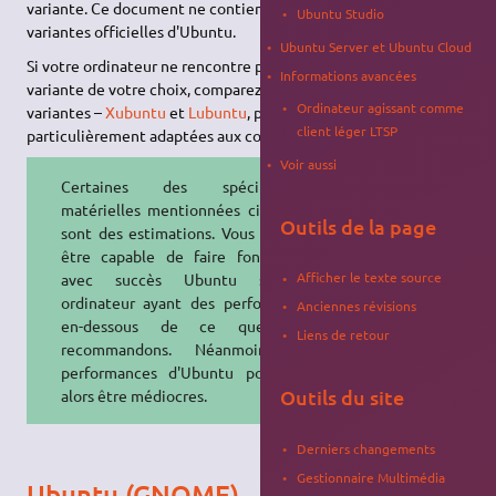
variante. Ce document ne contient les exigences que pour les
Ubuntu Studio
variantes officielles d'Ubuntu.
Ubuntu Server et Ubuntu Cloud
Si votre ordinateur ne rencontre pas les exigences pour la
Informations avancées
variante de votre choix, comparez-les avec celles d'autres
Ordinateur agissant comme
variantes –
Xubuntu
et
Lubuntu
, par exemple, sont
client léger LTSP
particulièrement adaptées aux configurations plus anciennes.
Voir aussi
Certaines des spécifications
matérielles mentionnées ci-dessous
Outils de la page
sont des estimations. Vous pourriez
être capable de faire fonctionner
Afficher le texte source
avec succès Ubuntu sur un
ordinateur ayant des performances
Anciennes révisions
en-dessous de ce que nous
Liens de retour
recommandons. Néanmoins, les
performances d'Ubuntu pourraient
Outils du site
alors être médiocres.
Derniers changements
Gestionnaire Multimédia
Ubuntu (GNOME)