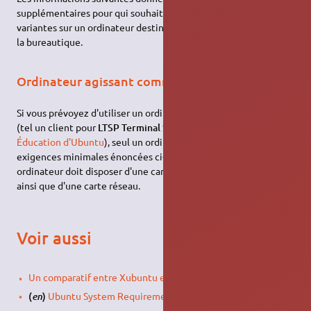
supplémentaires pour qui souhaiterait installer Ubuntu et ses
variantes sur un ordinateur destiné à une autre utilisation que
la bureautique.
Ordinateur agissant comme client léger LTSP
Si vous prévoyez d'utiliser un ordinateur comme un client léger
(tel un client pour
LTSP Terminal Server
pour l'
Édition
Éducation d'Ubuntu
), seul un ordinateur répondant aux
exigences minimales énoncées ci-dessus est nécessaire. Cet
ordinateur doit disposer d'une carte graphique et d'un écran,
ainsi que d'une carte réseau.
Voir aussi
Un comparatif entre Xubuntu et Lubuntu
,
(
)
Ubuntu System Requirements
.
en