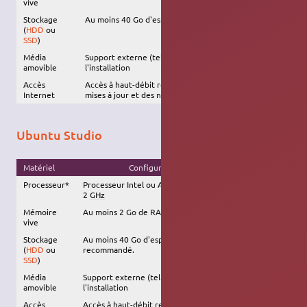
vive
Stockage
Au moins 40 Go d'espace disque disponible
(
HDD
ou
SSD
)
Média
Support externe (tel qu'une
clé USB
) requis pour
amovible
l'installation
Accès
Accès à haut-débit recommandé, afin d'installer les
Internet
mises à jour et des nouveaux logiciels
Ubuntu Studio
Matériel
Configuration recommandée
Processeur*
Processeur Intel ou AMD à double-coeur d'au moins
2
GHz
Mémoire
Au moins 2 Go de RAM
vive
Stockage
Au moins 40 Go d'espace disque disponible.
SSD
(
HDD
ou
recommandé.
SSD
)
Média
Support externe (tel qu'une
clé USB
) requis pour
amovible
l'installation
Accès
Accès à haut-débit recommandé, afin d'installer les