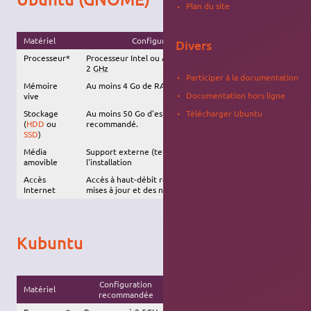
Plan du site
Matériel
Configuration recommandée
Divers
Processeur*
Processeur Intel ou AMD à double-coeur d'au moins
2
GHz
Participer à la documentation
Mémoire
Au moins 4 Go de RAM
Documentation hors ligne
vive
Stockage
Au moins 50 Go d'espace disponible.
SSD
Télécharger Ubuntu
(
HDD
ou
recommandé.
SSD
)
Média
Support externe (tel qu'une
clé USB
) requis pour
amovible
l'installation
Accès
Accès à haut-débit recommandé, afin d'installer les
Internet
mises à jour et des nouveaux logiciels
Kubuntu
Configuration
Matériel
Configuration minimale
recommandée