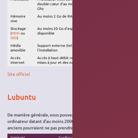
double-cœur d'au moins 1.5
2Ghz
Ghz
Mémoire
Au moins 2 Go de RAM
1 Go de RAM
vive
Stockage
Au moins 20 Go d'espace disque
8.6 Go d'espace
(
HDD
ou
disponible
disque disponible
SSD
)
Média
Support externe (tel qu'une
clé USB
) requis pour
amovible
l'installation
Accès
Accès à haut-débit recommandé, afin d'installer les
Internet
mises à jour et des nouveaux logiciels
Site officiel
Lubuntu
De manière générale, vous pouvez installer Lubuntu sur un
ordinateur datant d'au moins 2000. Les ordinateurs plus
anciens pourraient ne pas prendre en charge Lubuntu.
Matériel
Configuration recommandée