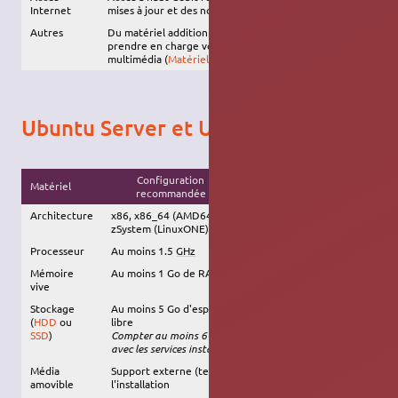
Internet
mises à jour et des nouveaux logiciels
Autres
Du matériel additionnel peut être requis pour
prendre en charge vos divers périphériques
multimédia (
Matériel pris en charge
)
Ubuntu Server et Ubuntu Cloud
Configuration
Matériel
Configuration minimale
recommandée
Architecture
x86, x86_64 (AMD64 ou Intel64), ARM, POWER8 et
zSystem (LinuxONE)
Processeur
Au moins 1.5
GHz
Au moins 1000
MHz
Mémoire
Au moins 1 Go de RAM
512 Mo de RAM
vive
Stockage
Au moins 5 Go d'espace
5 Go d'espace libre
(
HDD
ou
libre
Compter au moins 6 Go
SSD
)
Compter au moins 6 Go
avec les services installés
avec les services installés
Média
Support externe (tel qu'une
clé USB
) requis pour
amovible
l'installation