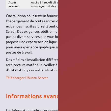
Accès
Accès à haut-débit recommandé, afin d'installer les
Internet
mises à jour et des nouveaux logiciels
L'installation pour serveur fournit une base commune pour
l'hébergement de toutes sortes de programmes et services. Les
exigences inscrites ici reflètent celles requises par Ubuntu
Server. Des exigences additionnelles pourraient être requises
par les divers services que vous hébergerez. Ubuntu Server
propose une expérience en ligne de commande seulement ;
pour une expérience graphique, installez plutôt Ubuntu pour
postes de travail.
Des médias d'installation différents sont proposés pour chaque
architecture matérielle. Veillez à télécharger la bonne image
d'installation pour votre situation :
Télécharger Ubuntu Server
Informations avancées
Les informations suivantes donnent des indications