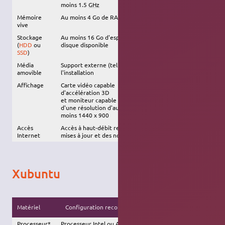
moins 1.5
GHz
Mémoire
Au moins 4 Go de RAM
1024 Mo de RAM
vive
Stockage
Au moins 16 Go d'espace
8 Go d'espace disque
(
HDD
ou
disque disponible
disponible
SSD
)
Média
Support externe (tel qu'une
clé USB
) requis pour
amovible
l'installation
Affichage
Carte vidéo capable
Moniteur capable d'une
d'accélération 3D
résolution d'au moins
et moniteur capable
1024x768
d'une résolution d'au
moins 1440 x 900
Accès
Accès à haut-débit recommandé, afin d'installer les
Internet
mises à jour et des nouveaux logiciels
Xubuntu
Configuration
Matériel
Configuration recommandée
minimale
Processeur*
Processeur Intel ou AMD à
Intel Pentium IV