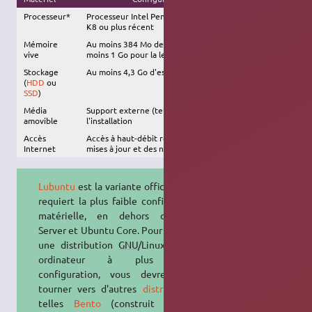
Processeur*
Processeur Intel Pentium IV ou Pentium M, ou AMD
K8 ou plus récent
Mémoire
Au moins 384 Mo de RAM, 800 Mo recommandé (au
vive
moins 1 Go pour la lecture de vidéos)
Stockage
Au moins 4,3 Go d'espace disque disponible
(
HDD
ou
SSD
)
Média
Support externe (tel qu'une
clé USB
) requis pour
amovible
l'installation
Accès
Accès à haut-débit recommandé, afin d'installer les
Internet
mises à jour et des nouveaux logiciels
Lubuntu
est la variante officielle qui
requiert la plus faible configuration
matérielle, en dehors d'Ubuntu
Server et Ubuntu Core. Pour installer
une distribution
GNU
/Linux sur un
ordinateur à plus faible
configuration, vous devrez vous
tourner vers d'autres
distributions
,
telles
Bento
(construit sur les