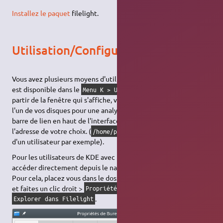
Installez le paquet
filelight.
Utilisation/Configuration
Vous avez plusieurs moyens d'utiliser filelight. Tout d'abord il
est disponible dans le
. À
Menu K > Utilitaires > Filelight
partir de la fenêtre qui s'affiche, vous pouvez soit cliquer sur
l'un de vos disques pour une analyse globale, soit utiliser la
barre de lien en haut de l'interface pour rentrer à la main
l'adresse de votre choix. (
pour analyser le home
/home/pseudo
d'un utilisateur par exemple).
Pour les utilisateurs de KDE avec Dolphin vous pouvez y
accéder directement depuis le navigateur de fichier.
Pour cela, placez vous dans le dossier que vous désirez analyser
et faites un clic droit >
puis cliquez sur
Propriétés
.
Explorer dans Filelight