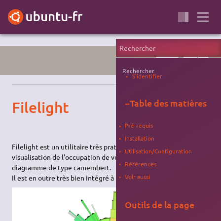
FICHIER
SYSTÈME
Rechercher
S'identifier
−
Table des matières
Filelight
Pré-requis
Installation
Filelight est un utilitaire très pratique permettant la
Utilisation/Configuration
visualisation de l'occupation de votre disque par le biais de
Références
diagramme de type camembert.
Voir aussi
Il est en outre très bien intégré à KDE.
Outils de la page