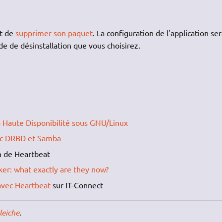
it de
supprimer son paquet
. La configuration de l'application se
 de désinstallation que vous choisirez.
la Haute Disponibilité sous GNU/Linux
avec DRBD et Samba
on de Heartbeat
r: what exactly are they now?
 avec Heartbeat
sur IT-Connect
leiche
.