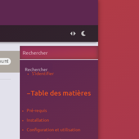
ILITÉ
Rechercher
S'identifier
−
Table des matières
Pré-requis
Installation
Configuration et utilisation