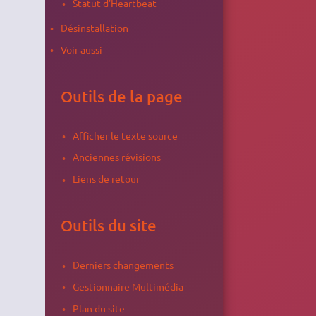
Statut d'Heartbeat
Désinstallation
Voir aussi
Outils de la page
Afficher le texte source
Anciennes révisions
Liens de retour
Outils du site
Derniers changements
Gestionnaire Multimédia
Plan du site