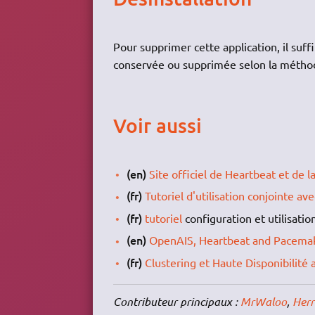
Pour supprimer cette application, il suff
conservée ou supprimée selon la méthode
Voir aussi
(en)
Site officiel de Heartbeat et de 
(fr)
Tutoriel d'utilisation conjointe 
(fr)
tutoriel
configuration et utilisati
(en)
OpenAIS, Heartbeat and Pacemake
(fr)
Clustering et Haute Disponibilité
Contributeur principaux :
MrWaloo
,
Herr