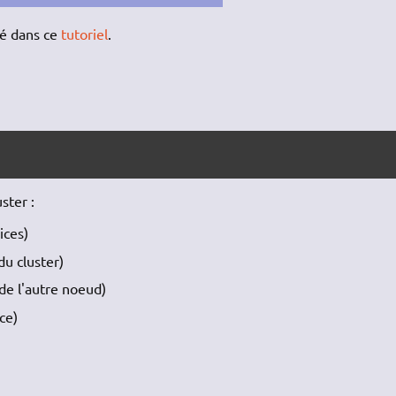
sé dans ce
tutoriel
.
ster :
ices)
du cluster)
 de l'autre noeud)
ce)