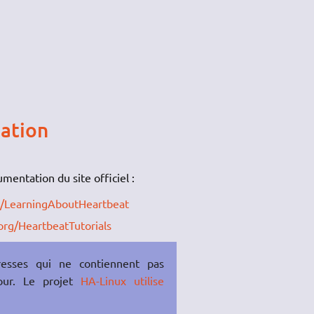
sation
cumentation du site officiel :
rg/LearningAboutHeartbeat
org/HeartbeatTutorials
resses qui ne contiennent pas
our. Le projet
HA-Linux utilise