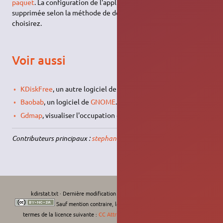
paquet
. La configuration de l'application sera conservée ou
supprimée selon la méthode de désinstallation que vous
choisirez.
Voir aussi
KDiskFree
, un autre logiciel de gestion du disque de
KDE
;
Baobab
, un logiciel de
GNOME
.
Gdmap
, visualiser l'occupation du disque dans
GNOME
Contributeurs principaux :
stephaneguedon
.
kdirstat.txt
· Dernière modification :
Le 02/01/2017, 10:36
de
L'Africain
Sauf mention contraire, le contenu de ce wiki est placé sous les
termes de la licence suivante :
CC Attribution-Noncommercial-Share Alike 4.0