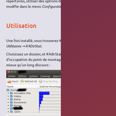
répertoires, utiliser des options de nettoyage. Tout ceci se
modifie dans le menu
Configuration ⇒ Configurer KDirStat
.
Utilisation
Une fois installé, vous trouverez KDirStat dans le menu
KDE ⇒
Utilitaires ⇒ K4DirStat
.
Choisissez un dossier, et K4dirStat affichera les pourcentages
d'occupation du point de montage. Comme une image vaut
mieux qu'un long discours :