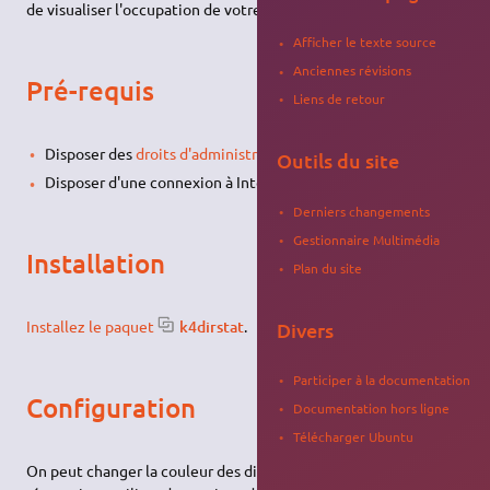
de visualiser l'occupation de votre disque dur.
Afficher le texte source
Anciennes révisions
Pré-requis
Liens de retour
Disposer des
droits d'administration
;
Outils du site
Disposer d'une connexion à Internet configurée et activée ;
Derniers changements
Gestionnaire Multimédia
Installation
Plan du site
Installez le paquet
k4dirstat
.
Divers
Participer à la documentation
Configuration
Documentation hors ligne
Télécharger Ubuntu
On peut changer la couleur des différents niveaux de