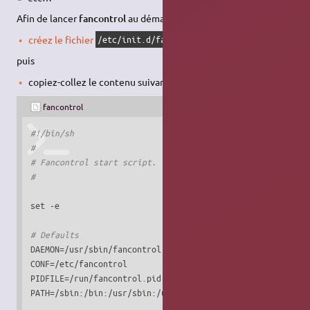
Afin de lancer
fancontrol
au démarrage,
créez le fichier
/etc/init.d/fancontrol
puis
copiez-collez le contenu suivant :
fancontrol
#!/bin/sh
#
# Fancontrol start script.
#
set -e

# Defaults
DAEMON=/usr/sbin/fancontrol

CONF=/etc/fancontrol

PIDFILE=/run/fancontrol.pid

PATH=/sbin:/bin:/usr/sbin:/usr/bin
