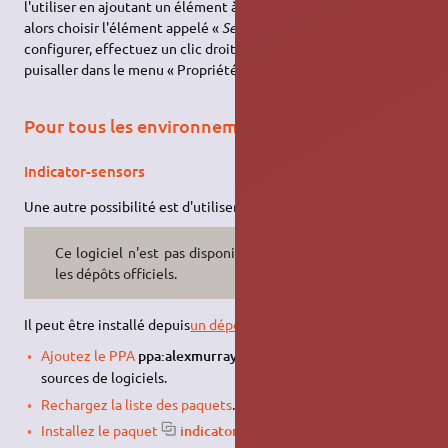
l'utiliser en ajoutant un élément à un panneau XFCE. Il faut
alors choisir l'élément appelé «
Sensor plugin
». Pour le
configurer, effectuez un clic droit sur l'élément du panneau
puisaller dans le menu « Propriétés ».
Pour tous les environnements
Indicator-sensors
Une autre possibilité est d'utiliser le paquet
indicator-sensors
.
Ce logiciel n'est pas disponible dans
les dépôts officiels.
Il peut être installé depuis
un dépôt PPA
:
8)
Ajoutez le PPA
ppa:alexmurray/indicator-sensors
dans vos
sources de logiciels.
Rechargez la liste des paquets
.
Installez le paquet
indicator-sensors
.