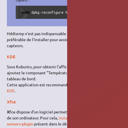
sudo
 dpkg-reconfigure hddtemp
Hddtemp n'est pas indispensable à
sensors-applet
, mais il est
préférable de l'installer pour avoir un support plus étendu des
capteurs.
KDE
Sous Kubuntu, pour obtenir l'affichage graphique des capteurs
ajoutez le composant "Température du matériel" dans votre
tableau de bord.
Cette application est recommandée pour les environnement
KDE
.
Xfce
Xfce
dispose d'un logiciel permettant de voir les températures
de son ordinateur. Pour cela,
installez le paquet
xfce4-
sensors-plugin
présent dans le dépôt universe. Ensuite, on peut