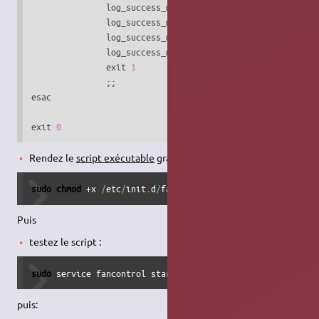
               log_success_msg 
"  (en) : Usage: /etc/init
               log_success_msg 
"  (en) : start - starts s
               log_success_msg 
"  (en) : stop  - stops sy
               log_success_msg 
"  (en) : restart, force-r
               exit 
1
               ;;

esac

exit 
0
Rendez le
script exécutable
grâce à cette commande :
sudo
chmod
 +x 
/
etc
/
init.d
/
fancontrol
Puis
testez le script :
sudo
 service fancontrol start
puis: