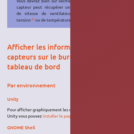
Vous devrez bien sûr vérifier que le
capteur peut récupérer une valeur
5)
de vitesse de ventilateur
, de
6)
7)
tension
ou de température
.
Afficher les informations des
capteurs sur le bureau ou le
tableau de bord
Par environnement
Unity
Pour afficher graphiquement les données des capteurs sous
Unity vous pouvez
installer le paquet
indicator-multiload
.
GNOME Shell