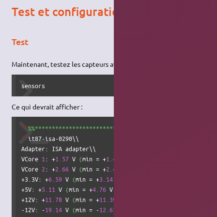
Test et configuration des capteurs
Test
Maintenant, testez les capteurs avec la commande « sensors » :
sensors
Ce qui devrait afficher :
''
%%*****************************************************
''
it87-isa-0290\\

Adapter: ISA adapter\\

VCore 
1
: +
1.57
 V 
(
min = +
1.42
 V, max = +
1.57
 V
)
 ALARM\\

VCore 
2
: +
2.66
 V 
(
min = +
2.40
 V, max = +
2.61
 V
)
 ALARM\\

+3.3V: +
6.59
 V 
(
min = +
3.14
 V, max = +
3.46
 V
)
 ALARM\\

+5V: +
5.11
 V 
(
min = +
4.76
 V, max = +
5.24
 V
)
\\

+12V: +
11.78
 V 
(
min = +
11.39
 V, max = +
12.61
 V
)
\\

-12V: -
19.14
 V 
(
min = -
12.63
 V, max = -
11.41
 V
)
 ALARM\\
