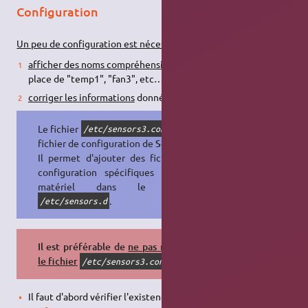
Configuration
Un peu de configuration est nécessaire
si vous voulez :
afficher des noms compréhensibles pour vos capteurs
à la
place de "temp1", "fan3", etc…
corriger les informations
données par les capteurs.
Le fichier
est le
/etc/sensors3.conf
fichier de configuration de
Sensor
.
Il permet d'ajouter des fichiers de
configuration spécifiques à votre
matériel dans le dossier
.
/etc/sensors.d
Il est préférable de
ne pas modifier
le fichier
.
/etc/sensors3.conf
Il faut d'abord vérifier l'existence d'un
fichier de