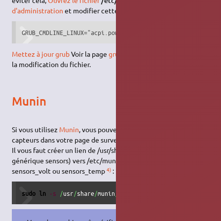
éviter cela,
Ouvrez le fichier
/etc/default/grub
avec les
droits
d'administration
et modifier cette ligne :
GRUB_CMDLINE_LINUX="acpi.power_nocheck=1"
Mettez à jour grub
Voir la page
grub
pour plus d'information sur
la modification du fichier.
Munin
Si vous utilisez
Munin
, vous pouvez inclure un graphe des
capteurs dans votre page de surveillance munin.
Il vous faut créer un lien de /usr/share/munin/sensors_ (plugin
générique sensors) vers /etc/munin/plugins/sensors_fan,
4)
sensors_volt ou sensors_temp
:
sudo
ln
-s
/
usr
/
share
/
munin
/
plugins
/
sensors_   
/
etc
/
munin