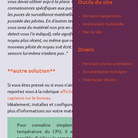
Outils du site
vous devez utiliser acpi à la place. Ce paquet ne contient pas de
connaissances spécifiques aux puces. Il prendra en charge toutes
les puces de surveillance matérielle pour lesquelles votre noyau
Derniers changements
possède des pilotes. En d'autres termes, si vous découvrez que
Gestionnaire Multimédia
vous avez du matériel non pris en charge (par exemple, sensors-
Plan du site
detect vous l'a indiqué), cela signifie que vous avez besoin d'un
noyau plus récent, ou même que vous devez attendre qu'un
nouveau pilote de noyau soit écrit. La mise à jour du paquet lm-
Divers
sensors lui-même n'aidera pas ."
Participer à la documentation
**autre solution**
Documentation hors ligne
Télécharger Ubuntu
Si vous êtes pressé ou si vous n'aimez pas utiliser le
terminal
,
reportez vous à la rubrique
afficher les informations des
capteurs sur le bureau
.
Idéalement, installez et configurez
lm-sensors
pour obtenir
plus d'informations sur votre matériel.
Pour connaître simplement la
température du CPU, il est aussi
possible d'utiliser la commande dans