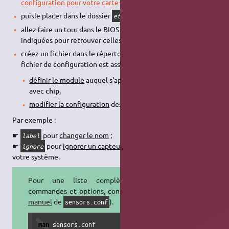
configuration pour votre carte-mère
puisle placer dans le dossier
,
etc/sensors.d
allez faire un tour dans le
BIOS
et notez les valeurs
indiquées pour retrouver celles indiquées par
sensors
,
créez un fichier dans le répertoire
, le
/etc/sensors.d
fichier de configuration est assez simple, Il faut d'abord :
définir le module
auquel s'appliquent les modifications
avec
chip
,
modifier la configuration
des capteurs,
Par exemple :
☛
pour
changer le nom
;
label
☛
pour
ignorer un capteur
qui n'est pas connecté sur
ignore
votre système.
Pour une liste complète des
commandes et options, consulter le
manuel
de
).
sensors.conf
man
 sensors.conf