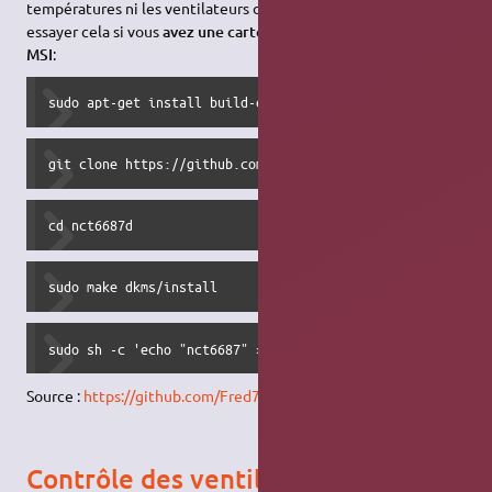
températures ni les ventilateurs dans la gestion vous pouvez
essayer cela si vous
avez une carte mere de la marque asus ou
MSI
:
sudo apt-get install build-essential linux-headers-$(unam
git clone https://github.com/Fred78290/nct6687d
cd nct6687d
sudo make dkms/install
sudo sh -c 'echo "nct6687" >> /etc/modules'
Source :
https://github.com/Fred78290/nct6687d
Contrôle des ventilateurs