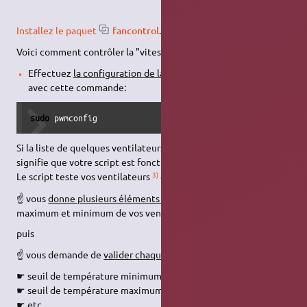
Installez le paquet
fancontrol
.
2)
Voici comment contrôler la "vitesse du ventilateur"
:
Effectuez
la configuration de la vitesse de vos ventilateurs
avec cette commande:
sudo
 pwmconfig
Si la liste de quelques ventilateurs apparaît sans erreur, cela
signifie que votre script est fonctionnel.
3)
Le script teste vos ventilateurs
et
☝ vous
donne plusieurs éléments d'informations
sur la vitesse
maximum et minimum de vos ventilateurs,
puis
☝ vous demande de
valider chaque choix
☛ seuil de température minimum,
☛ seuil de température maximum,
☛ etc…