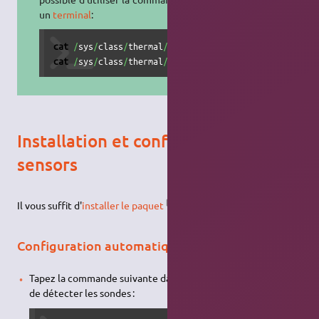
un
terminal
:
cat
/
sys
/
class
/
thermal
/
thermal_zone0
/
cat
/
sys
/
class
/
thermal
/
thermal_zone1
/
temp
Installation et configuration de lm-
sensors
Il vous suffit d'
installer le paquet
lm-sensors
.
Configuration automatique
Tapez la commande suivante dans un
terminal
, ceci permet
de détecter les sondes :