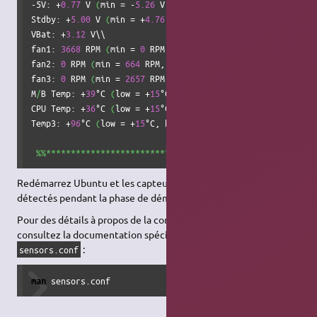
-5V: +
0.77
 V 
(
min = -
5.26
 V, max = -
4.77
 V
)
 ALARM\\

Stdby: +
5.00
 V 
(
min = +
4.76
 V, max = +
5.24
 V
)
\

VBat: +
3.12
 V\\

fan1: 
3668
 RPM 
(
min = 
0
 RPM, div = \\

fan2: 
0
 RPM 
(
min = 
664
 RPM, div =  ALARM\\

fan3: 
0
 RPM 
(
min = 
2657
 RPM, div = 
2
)
 ALARM\\

M
/
B Temp: +
39
°C 
(
low = +
15
°C, high = +
40
°C
)
 sensor = therm
CPU Temp: +
36
°C 
(
low = +
15
°C, high = +
45
°C
)
 sensor = therm
Temp3: +
96
°C 
(
low = +
15
°C, high = +
45
°C
)
 sensor = diode  \
%%******************************************************
Redémarrez Ubuntu et les capteurs devraient maintenant être
détectés pendant la phase de démarrage.
Pour des détails à propos de la configurations des capteurs,
consultez la documentation spécifique au fichier
:
sensors.conf
man
 sensors.conf