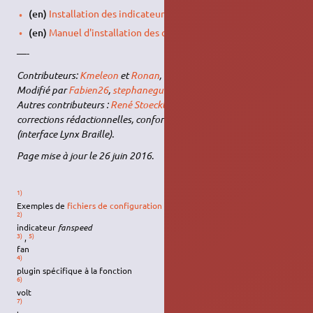
(en)
Installation des indicateurs de sondes matérielles
,
(en)
Manuel d'installation des capteurs de température
.
—-
Contributeurs:
Kmeleon
et
Ronan
,
Modifié par
Fabien26
,
stephaneguedon
,
McPeter
,
L'Africain
Autres contributeurs :
René Stoecklin
: Mise en page, traduction,
corrections rédactionnelles, conformation à la norme
W3C
(interface Lynx Braille).
Page mise à jour le 26 juin 2016
.
1)
Exemples de
fichiers de configuration pour votre carte-mère
2)
indicateur
fanspeed
3)
5)
,
fan
4)
plugin spécifique à la fonction
6)
volt
7)