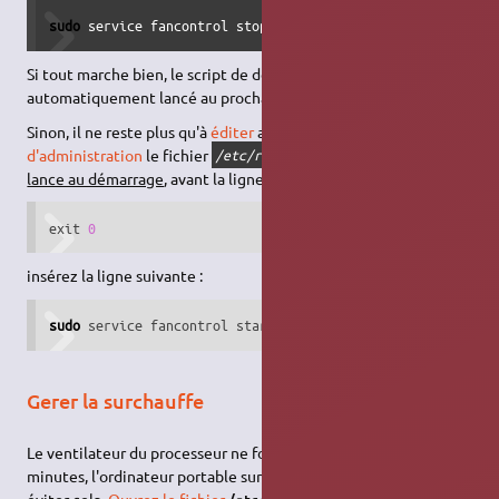
sudo
 service fancontrol stop
Si tout marche bien, le script de démarrage du service sera
automatiquement lancé au prochain démarrage d'Ubuntu.
Sinon, il ne reste plus qu'à
éditer
avec les
droits
d'administration
le fichier
pour que
le script se
/etc/rc.local
lance au démarrage
, avant la ligne :
exit 
0
insérez la ligne suivante :
sudo
 service fancontrol start
Gerer la surchauffe
Le ventilateur du processeur ne fonctionne plus après quelques
minutes, l'ordinateur portable surchauffe et s'arrête. Pour