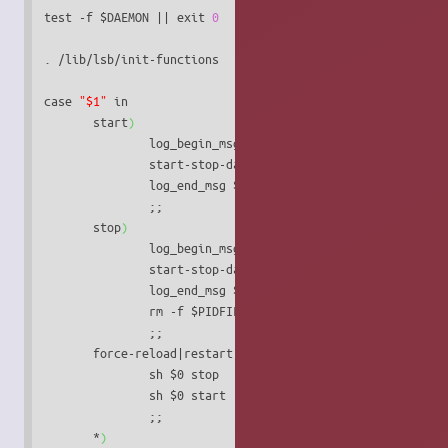
test -f $DAEMON || exit 
0
. /lib/lsb/init-functions

case 
"$1"
 in

       start
)
               log_begin_msg 
"(en) : Starting fancontrol 
               start-stop-daemon --start -o -q -m -b -p $P
               log_end_msg $?

               ;;

       stop
)
               log_begin_msg 
"(en) : Stopping fancontrol 
               start-stop-daemon --stop -o -q -p $PIDFILE

               log_end_msg $?

               rm -f $PIDFILE

               ;;

       force-reload|restart
)
               sh $0 stop

               sh $0 start

               ;;

       *
)