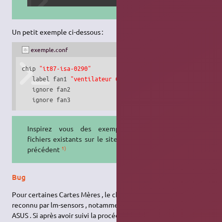
Un petit exemple ci-dessous :
exemple.conf
chip 
"it87-isa-0290"
   label fan1 
"ventilateur CPU"
   ignore fan2

   ignore fan3
Inspirez vous des exemples de
fichiers existants sur le site du lien
1)
précédent
Bug
Pour certaines Cartes Mères , le chip n ' est pas correctement
reconnu par lm-sensors , notamment certaines cartes MSI et
ASUS . Si après avoir suivi la procédure , vous n' obtenez pas les