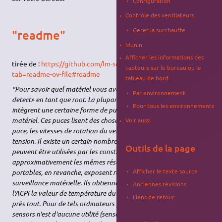
Configuration
Contrôle des ventilateurs
Gerer la surchauffe
"readme"
Munin
Afficher les informations des
tirée de :
https://github.com/lm-sensors/lm-sensors?
capteurs sur le bureau ou le
tab=readme-ov-file#readme
tableau de bord
"Pour savoir quel matériel vous avez, il suffit d'exécuter «sensors-
Par environnement
detect» en tant que root. La plupart des cartes mères modernes
Pour tous les environnements
intègrent une certaine forme de puces de surveillance du
matériel. Ces puces lisent des choses comme les températures de
Voir aussi
puce, les vitesses de rotation du ventilateur et les niveaux de
tension. Il existe un certain nombre de puces différentes qui
Outils de la page
peuvent être utilisées par les constructeurs de cartes-mères pour
approximativement les mêmes résultats. Les ordinateurs
Afficher le texte source
portables, en revanche, exposent rarement une puce de
surveillance matérielle. Ils obtiennent souvent du
BIOS
et/ou de
Anciennes révisions
l'ACPI la valeur de température du processeur, mais c'est à peu
Liens de retour
près tout. Pour de tels ordinateurs portables, le paquet lm-
sensors n'est d'aucune utilité (sensors-detect ne trouvera rien), et