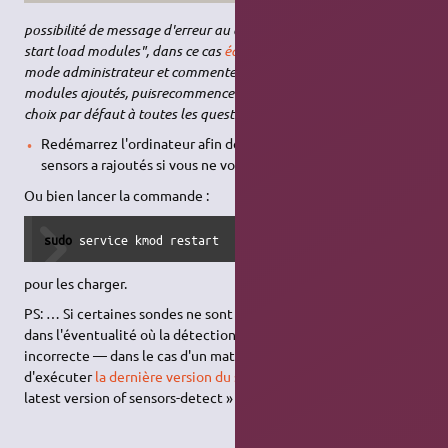
possibilité de message d'erreur au démarrage du type "Failed to
start load modules", dans ce cas
éditez le fichier
/etc/modules
en
mode administrateur et commenter avec un "#" les derniers
modules ajoutés, puisrecommencer la manipulation en laissant le
choix par défaut à toutes les questions !
Redémarrez l'ordinateur afin de charger les modules que lm-
sensors a rajoutés si vous ne voulez pas les charger à la main.
Ou bien lancer la commande :
sudo
 service kmod restart
pour les charger.
PS: … Si certaines sondes ne sont pas encore reconnues ou
dans l'éventualité où la détection se ferait de manière
incorrecte — dans le cas d'un matériel récent — il est possible
d'exécuter
la dernière version du script de sensors-detect
«
latest version of sensors-detect » :