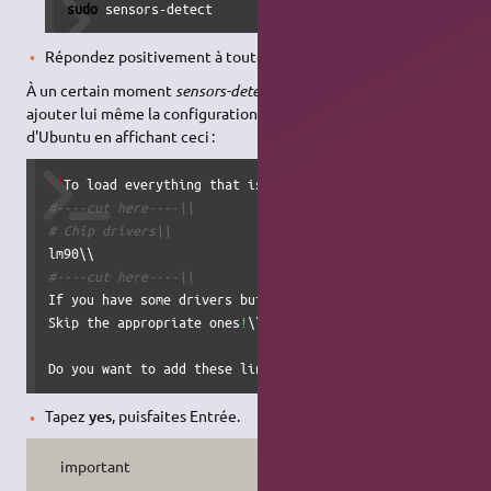
sudo
 sensors-detect
Répondez positivement à toutes les questions ;
À un certain moment
sensors-detect
vous demande s'il doit
ajouter lui même la configuration des capteurs au lancement
d'Ubuntu en affichant ceci :
''
To load everything that is needed, add this to 
/
etc
/
#----cut here----\\
# Chip drivers\\
#----cut here----\\
If you have some drivers built into your kernel, the list 
Skip the appropriate ones
!
\\

Do you want to add these lines automatically to 
/
etc
/
modu
Tapez
yes
, puisfaites Entrée.
important