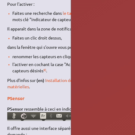
Pour l'activer :
Faites une recherche dans
le tableau de bord Unity
avec les
mots clé "indicateur de capteurs matériel".
Il apparaît dans la zone de notification,
Faites un clic droit dessus,
dans la fenêtre qui s'ouvre vous pouvez
renommer les capteurs en cliquant sur l'étiquette et
l'activer en cochant la case "Activé" pour afficher les
9)
capteurs désirés
.
Plus d'infos sur
(en)
Installation des indicateurs de sondes
matérielles
.
PSensor
PSensor
ressemble à ceci en indicateur pour
Unity
:
Il offre aussi une interface séparée qu'on peut lancer à la
demande :