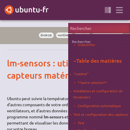
ÉNERGIE
MATÉRIEL
SYSTÈME
PERSONNALISATION
Rechercher
S'identifier
−
Table des matières
lm-sensors : utiliser les
capteurs matériels
"readme"
**autre solution**
Installation et configuration de
lm-sensors
Ubuntu peut suivre la température de votre processeur ou
d'autres composants de votre ordinateur, la vitesse des
Configuration automatique
ventilateurs, et d'autres données systèmes, en utilisant un
Test et configuration des capteurs
programme nommé
lm-sensors
et une autre application
permettant de visualiser les données fournies par ce dernier
Test
sur votre bureau.