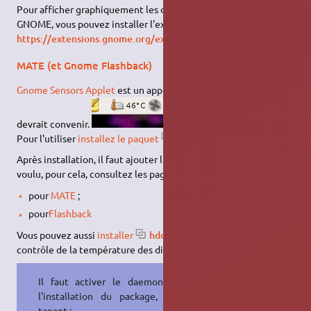
Pour afficher graphiquement les données des capteurs sous
GNOME, vous pouvez installer l'extension FREON :
https://extensions.gnome.org/extension/841/freon/
MATE (et Gnome Flashback)
Gnome Sensors Applet
est un applet pour tableau de bord qui
devrait convenir.
Pour l'utiliser
installez le paquet
sensors-applet
.
Après installation, il faut ajouter l'applet au tableau de bord
voulu, pour cela, consultez les pages respectives :
pour
MATE
;
pour
Flashback
Vous pouvez aussi
installer
hddtemp
pour ajouter le
contrôle de la température des disques durs.
Il faut activer le daemon, soit à
l'installation du package, soit en
tapant :