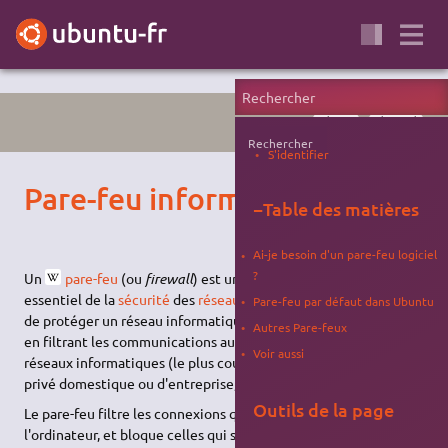
RÉSEAU
SÉCURITÉ
Rechercher
S'identifier
Pare-feu informatique
−
Table des matières
Ai-je besoin d'un pare-feu logiciel
?
Un
pare-feu
(ou
firewall
) est un composant souvent
essentiel de la
sécurité
des
réseaux
informatiques. Son but est
Pare-feu par défaut dans Ubuntu
de protéger un réseau informatique des intrusions indésirables
Autres Pare-feux
en filtrant les communications autorisées ou non entre deux
Voir aussi
réseaux informatiques (le plus couramment entre un réseau
privé domestique ou d'entreprise, et le réseau
Internet
).
Outils de la page
Le pare-feu filtre les connexions qui entrent et qui sortent de
l'ordinateur, et bloque celles qui sont indésirables selon la