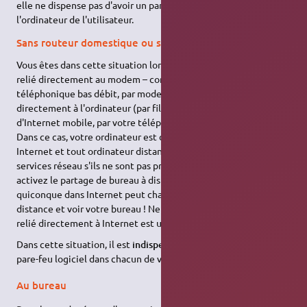
elle ne dispense pas d'avoir un pare-feu activé localement sur
l'ordinateur de l'utilisateur.
Sans routeur domestique ou sans *box
Vous êtes dans cette situation lorsque votre ordinateur est
relié directement au modem – connexion par modem
téléphonique bas débit, par modem
ADSL
ou câble branché
directement à l'ordinateur (par fil
USB
ou Ethernet), par une clé
d'Internet mobile, par votre téléphone cellulaire (
tethering
)…
Dans ce cas, votre ordinateur est directement visible depuis
Internet et tout ordinateur distant aura accès à tous vos
services réseau s'ils ne sont pas protégés. Par exemple, si vous
activez le partage de bureau à distance sans le protéger,
quiconque dans Internet peut charger une session de bureau à
distance et voir votre bureau ! Ne pas protéger un ordinateur
relié directement à Internet est un risque non négligeable.
Dans cette situation, il est
indispensable
que vous activiez un
pare-feu logiciel dans chacun de vos ordinateurs à la maison.
Au bureau