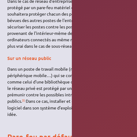
Dans le cas de réseau d'entreprise, même si le réseau privé est
protégé par un pare-feu matériel ou un mécanisme
NAT
, on
souhaitera protéger chacun des postes de travail des possibles
bévues des autres postes de l'entreprise. On souhaitera
sécuriser les postes contre les possibles intrusions indésirables
provenant de l'intérieur-même de l'entreprise, des autres
ordinateurs connectés au même réseau privé – ceci est encore
2)
plus vrai dans le cas de sous-réseaux sans fil.
Sur un réseau public
Dans un poste de travail mobile (netbook, ordinateur portable,
périphérique mobile…) qui se connecte à des réseaux publics,
comme celui d'une bibliothèque ou d'une université, même si
le réseau privé est protégé par un pare-feu, on souhaitera se
prémunir contre les possibles intrusions des autres postes
3)
publics.
Dans ce cas, installer et configurer un pare-feu
logiciel dans son système d'exploitation Ubuntu est une bonne
idée.
Pare-feu par défaut dans Ubuntu