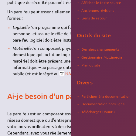
politique de sécurité paramétrée.
Afficher le texte source
Anciennes révisions
Un pare-feu peut essentiellement se présenter sous deux
formes :
Liens de retour
Logicielle :
un programme qui fonctionne sur l'ordinateur
personnel et assure le rôle de filtrage des connexions. Un
Outils du site
pare-feu logiciel doit être installé sur chaque ordinateur ;
Matérielle :
un composant physique de votre réseau
Derniers changements
domestique qui inclut un logiciel de pare-feu. Un pare-feu
Gestionnaire Multimédia
matériel doit être présent une seule fois sur un réseau
Plan du site
informatique – au passage entre un réseau privé et un réseau
public (et est intégré au
NAT
).
Divers
Ai-je besoin d'un pare-feu logiciel ?
Participer à la documentation
Documentation hors ligne
Télécharger Ubuntu
Le pare-feu est un composant essentiel de la sécurité de votre
réseau domestique ou d'entreprise. Sans celui-ci, vous exposez
votre ou vos ordinateurs à des risques de sécurité importants.
Cependant, avez-vous réellement besoin d'un pare-feu
logiciel