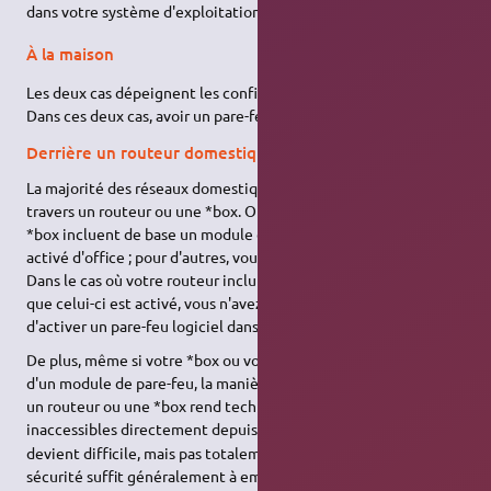
dans votre système d'exploitation Ubuntu ?
À la maison
Les deux cas dépeignent les configurations des utilisateurs.
Dans ces deux cas, avoir un pare-feu reste conseillé.
Derrière un routeur domestique ou une *box
La majorité des réseaux domestiques sont aujourd'hui reliés à
travers un routeur ou une *box. Or, la plupart des routeurs et
*box incluent de base un module de pare-feu. Il est parfois
activé d'office ; pour d'autres, vous devez le mettre en route.
Dans le cas où votre routeur inclut un module de pare-feu et
que celui-ci est activé, vous n'avez pas réellement besoin
d'activer un pare-feu logiciel dans votre système Ubuntu.
De plus, même si votre *box ou votre routeur ne dispose pas
d'un module de pare-feu, la manière selon laquelle fonctionne
un routeur ou une *box rend techniquement vos ordinateurs
1)
inaccessibles directement depuis Internet.
Une intrusion
devient difficile, mais pas totalement impossible. Ce niveau de
sécurité suffit généralement à empêcher les intrusions, mais