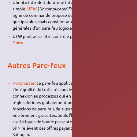
Ubuntu introduit donc une interface de configuration plus
simple,
UFW
(
Uncomplicated FireWall
). Cette application en
ligne de commande propose des options moins avancées
que
iptables
, mais convient aux configurations simples et
générales d'un pare-feu logiciel.
UFW
peut aussi être contrôlé par une interface graphique,
Gufw
.
Autres Pare-feux
Portmaster
: ce pare-feu applicatif open source intercepte
l'intégralité du trafic réseau de la machine, associe chaque
connexion au processus qui en est à l'origine, et applique des
règles définies globalement ou par application. Les
fonctions de pare-feu, de supervision et de
DNS
sont
entièrement gratuites. Seuls l'historique réseau, les
statistiques de bande passante et le réseau d'anonymisation
SPN relèvent des offres payantes proposées par l'éditeur
Safing.io.