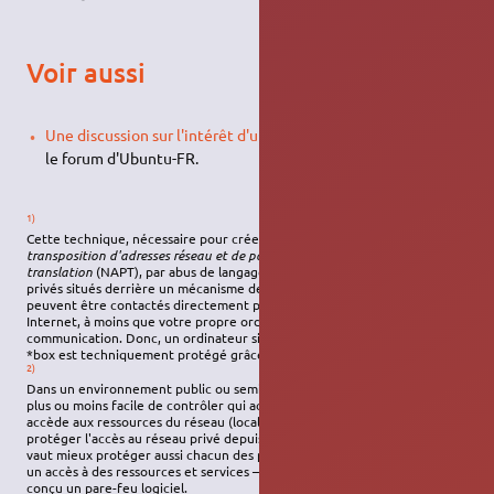
Voir aussi
Une discussion sur l'intérêt d'un pare-feu dans Ubuntu
dans
le forum d'Ubuntu-FR.
1)
Cette technique, nécessaire pour créer des réseaux privés, s'appelle la
transposition d'adresses réseau et de port
, ou
network address port
translation
(NAPT), par abus de langage on parle de
NAT
. Les réseaux
privés situés derrière un mécanisme de transposition d'adresses ne
peuvent être contactés directement par d'autres serveurs dans
Internet, à moins que votre propre ordinateur ait initié la
communication. Donc, un ordinateur situé derrière un routeur ou une
*box est techniquement protégé grâce à un mécanisme
NAT
.
2)
Dans un environnement public ou semi-privé tel une entreprise, il est
plus ou moins facile de contrôler qui accède au réseau et comment il
accède aux ressources du réseau (locales et distantes). En plus de
protéger l'accès au réseau privé depuis un réseau public extérieur, il
vaut mieux protéger aussi chacun des postes d'utilisateur finaux offrant
un accès à des ressources et services – ce pour quoi est réellement
conçu un pare-feu logiciel.