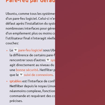
Ubuntu, comme tous les systèmes
GNU
/Linux, dispose de base
d'un pare-feu logiciel. Celui-ci n'est toutefois pas activé par
défaut après l'installation du système. Ubuntu inclut aussi de
nombreuses interfaces pour gérer ce pare-feu logiciel. Il s'agit
d'un empilement plus ou moins complexe pour lequel
l'utilisateur final n'interagit réellement qu'avec les dernières
couches:
Le
pare-feu logiciel
sous Ubuntu se nomme
Netfilter
. À
la différence de certains pare-feu logiciels que l'on peut
rencontrer sous d'autres
système d'exploitation
, Netfilter
agit directement au niveau du noyau Linux, ce qui permet
une
bonne sécurité
. Netfilter prend en charge l'IPv6 ainsi
que le
suivi de connexions
.
iptables
est l'interface de configuration par défaut de
Netfilter
depuis le noyau Linux 2.6. Son utilisation est
néanmoins complexe, fonctionnant uniquement en ligne de
commande et requérant des commandes aux structures bien
précises.