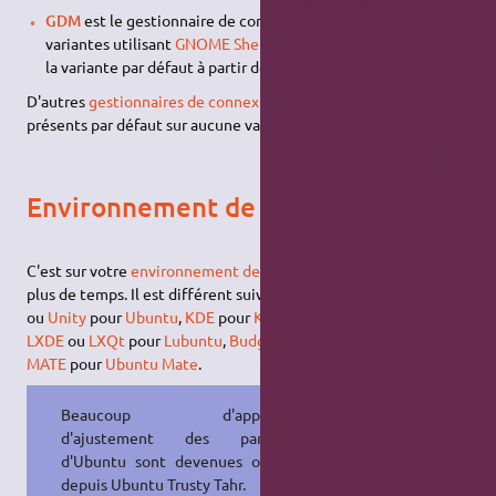
GDM
est le gestionnaire de connexion par défaut pour les
variantes utilisant
GNOME Shell
(
Ubuntu GNOME
, ainsi que
la variante par défaut à partir de
17.10
).
D'autres
gestionnaires de connexion
existent, mais ils ne sont
présents par défaut sur aucune variante d'Ubuntu.
Environnement de travail
C'est sur votre
environnement de travail
que vous passerez le
plus de temps. Il est différent suivant votre "version",
GNOME
ou
Unity
pour
Ubuntu
,
KDE
pour
Kubuntu
,
Xfce
pour
Xubuntu
,
LXDE
ou
LXQt
pour
Lubuntu
,
Budgie
pour
Ubuntu Budgie
et
MATE
pour
Ubuntu Mate
.
Beaucoup d'applications
d'ajustement des paramètres
d'Ubuntu sont devenues obsolètes
depuis Ubuntu Trusty Tahr.