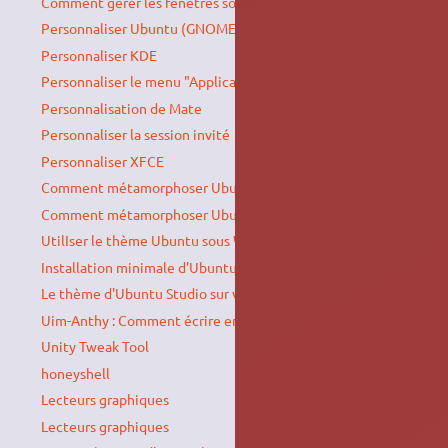
Comment gérer les fenêtres sous OpenBox
Personnaliser Ubuntu (GNOME)
Personnaliser KDE
Personnaliser le menu "Applications" de Mate
Personnalisation de Mate
Personnaliser la session invité
Personnaliser XFCE
Comment métamorphoser Ubuntu en macOS ?
Comment métamorphoser Ubuntu en Windows ?
UtilIser le thème Ubuntu sous Windows
Installation minimale d'Ubuntu (style gnome2)
Le thème d'Ubuntu Studio sur votre Ubuntu
Uim-Anthy : Comment écrire en Japonais ?
Unity Tweak Tool
honeyshell
Lecteurs graphiques
Lecteurs graphiques