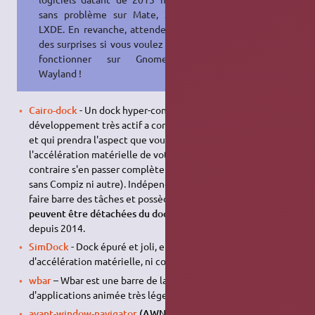
sans problème sur Mate, Xfce ou
LXDE. En revanche, attendez-vous à
des surprises si vous voulez les faire
fonctionner sur Gnome avec
Wayland !
Cairo-dock
- Un dock hyper-configurable dont le
développement très actif a commencé sur ce forum même,
et qui prendra l'aspect que vous voudrez. Il peut utiliser
l'accélération matérielle de votre carte (OpenGL), ou au
contraire s'en passer complètement (fausse transparence
sans Compiz ni autre). Indépendant du bureau, il peut aussi
faire barre des tâches et possède de
nombreuses applets qui
peuvent être détachées du dock en desklet
. Projet inactif
depuis 2014.
SimDock
- Dock épuré et joli, et qui ne nécessite pas
d'accélération matérielle, ni compiz…
wbar
– Wbar est une barre de lancement (docks)
d'applications animée très léger.
avant-window-navigator
(AWN)
- Un dock simple, évolutif et