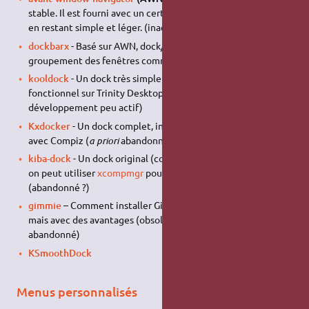
stable. Il est fourni avec un certain nombre de plugin, tout
en restant simple et léger. (inactif depuis 2013)
dockbarx
- Basé sur AWN, dock/barre des tâches avec
groupement des fenêtres comme sous windows 7.
kooldock
- Un dock très simple et complet (disponible et
fonctionnel sur Trinity Desktop, peut-être sur KDE ?
développement peu actif)
Kxdocker
- Un dock complet, indépendant et compatible
avec Compiz (
a priori
abandonné)
kiba-dock
- Un dock original (compiz n'est pas indispensable,
on peut utiliser
xcompmgr
pour activer la transparence)
(abandonné ?)
gimmie
– Comment installer Gimmie, une sorte de dock Mac
mais avec des avantages (obsolète ? développement
abandonné)
KSmoothDock
Menus personnalisés