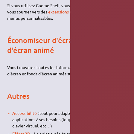
Si vous utilisez Gnome Shell, vous préféreriez sans doute de
vous tourner vers des
extensions
adaptées qui fournissent des
menus personnalisables.
Économiseur d'écran et fond
d'écran animé
Vous trouverez toutes les informations liées aux économiseurs
d'écran et fonds d'écran animés sur
la page qui leur est dédiée
.
Autres
Accessibilité
: tout pour adapter l'ergonomie des
applications à ses besoins (loupe, reconnaissance vocale,
clavier virtuel, etc…)
Effets 3D
– Le point sur le bureau en 3D, et comprendre ce