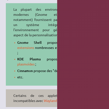
La plupart des environnements
modernes (Gnome et KDE
notamment) fournissent par défaut
un système intégré à
l'environnement pour gérer cet
aspect de la personnalisation :
Gnome Shell
propose des
extensions
nombreuses et variées
;
KDE Plasma
propose des
plasmoïdes
;
Cinnamon
propose des "desklets" ;
etc.
Certains de ces applets sont
incompatibles avec
Wayland
.