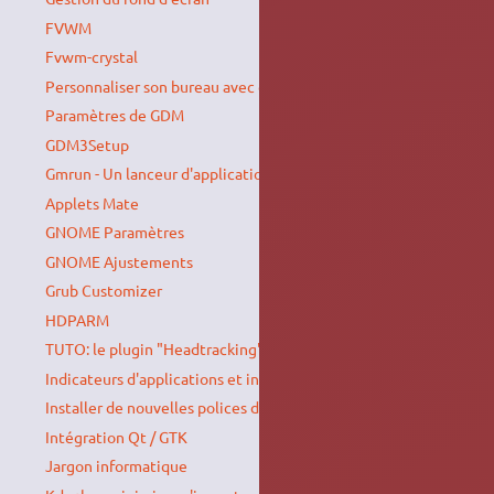
FVWM
Fvwm-crystal
Personnaliser son bureau avec gDesklets
Paramètres de GDM
GDM3Setup
Gmrun - Un lanceur d'applications pour Linux
Applets Mate
GNOME Paramètres
GNOME Ajustements
Grub Customizer
HDPARM
TUTO: le plugin "Headtracking" de Klange pour compiz
Indicateurs d'applications et indicateurs système
Installer de nouvelles polices de caractères
Intégration Qt / GTK
Jargon informatique