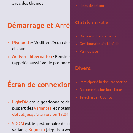
avec des thèmes
Liens de retour
Outils du site
Démarrage et Arrêt
Derniers changements
Plymouth
- Modifier l'écran de chargement et d'arrêt
Gestionnaire Multimédia
d'Ubuntu.
Plan du site
Activer l'hibernation
- Rendre effective l'hibernation
(appelée aussi "Veille prolongée").
Divers
Participer à la documentation
Écran de connexion
Documentation hors ligne
Télécharger Ubuntu
LightDM
est le gestionnaire de connexion par défaut de la
plupart des
variantes
, et notamment de la
variante par
défaut jusqu'à la version 17.04
.
SDDM
est le gestionnaire de connexion par défaut pour la
variante
Kubuntu
(depuis la version
16.04
).