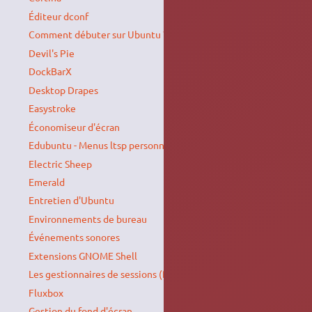
Éditeur dconf
Comment débuter sur Ubuntu ?
Devil's Pie
DockBarX
Desktop Drapes
Easystroke
Économiseur d'écran
Edubuntu - Menus ltsp personnalisés
Electric Sheep
Emerald
Entretien d'Ubuntu
Environnements de bureau
Événements sonores
Extensions GNOME Shell
Les gestionnaires de sessions (fenêtres de connexion)
Fluxbox
Gestion du fond d'écran