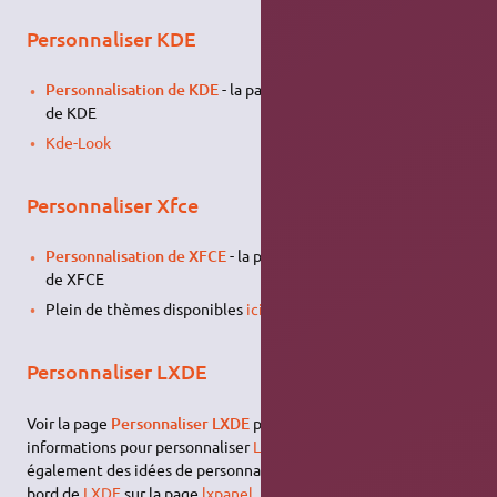
Personnaliser KDE
Personnalisation de KDE
- la page pour la personnalisation
de KDE
Kde-Look
Personnaliser Xfce
Personnalisation de XFCE
- la page pour la personnalisation
de XFCE
Plein de thèmes disponibles
ici
.
Personnaliser LXDE
Voir la page
Personnaliser LXDE
pour avoir quelques
informations pour personnaliser
Lubuntu
. Vous trouverez
également des idées de personnalisation pour les tableaux de
bord de
LXDE
sur la page
lxpanel
.