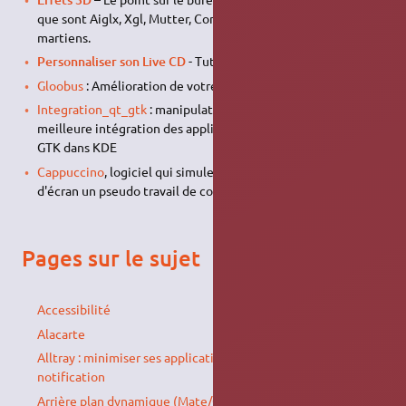
que sont Aiglx, Xgl, Mutter, Compiz, et autres acronymes
martiens.
Personnaliser son Live CD
- Tutoriel pour le live CD
Gloobus
: Amélioration de votre interface
Integration_qt_gtk
: manipulations permettant une
meilleure intégration des applications Qt dans Gnome et
GTK dans KDE
Cappuccino
, logiciel qui simule en guise d'économiseur
d'écran un pseudo travail de compilation…
Pages sur le sujet
Accessibilité
Alacarte
Alltray : minimiser ses applications dans la zone de
notification
Arrière plan dynamique (Mate/Gnome Shell)