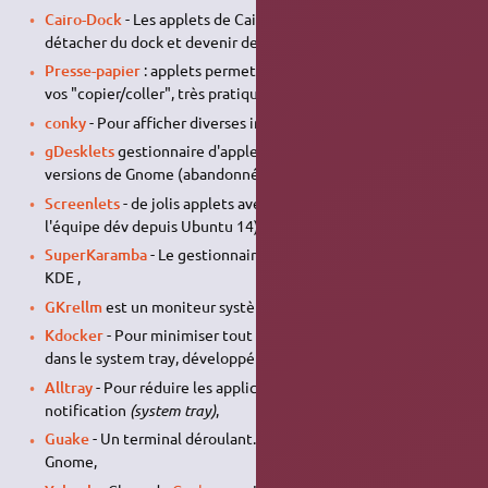
Cairo-Dock
- Les applets de Cairo-Dock/GLX-Dock peuvent se
détacher du dock et devenir des widgets de bureau,
Presse-papier
: applets permettant de mémoriser et gérer
vos "copier/coller", très pratique !
conky
- Pour afficher diverses informations sur le bureau,
gDesklets
gestionnaire d'applets pour les anciennes
versions de Gnome (abandonné),
Screenlets
- de jolis applets avec screenlets (abandonné par
l'équipe dév depuis Ubuntu 14),
SuperKaramba
- Le gestionnaire d'applets le plus connu pour
KDE ,
GKrellm
est un moniteur système simple d'accès (
gkrellm
),
Kdocker
- Pour minimiser tout - et surtout n'importe quoi -
dans le system tray, développé à la base pour un bureau KDE.
Alltray
- Pour réduire les applications dans la zone de
notification
(system tray)
,
Guake
- Un terminal déroulant. Clone de
Yakuake
pour
Gnome,