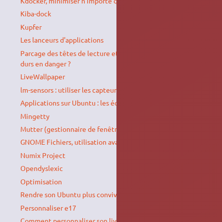
Kdocker, minimiser n'importe quelle fenêtre
Kiba-dock
Kupfer
Les lanceurs d'applications
Parcage des têtes de lecture et gestion d'énergie : disques
durs en danger ?
LiveWallpaper
lm-sensors : utiliser les capteurs matériels
Applications sur Ubuntu : les équivalences
Mingetty
Mutter (gestionnaire de fenêtres)
GNOME Fichiers, utilisation avancée
Numix Project
Opendyslexic
Optimisation
Rendre son Ubuntu plus convivial
Personnaliser e17
Comment personnaliser son live CD Ubuntu