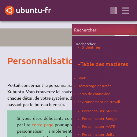
PORTAIL
Rechercher
S'identifier
Personnalisation
−
Table des matières
Boot
Portail concernant la personnalisation d'Ubuntu, Kubuntu et
Démarrage et Arrêt
Xubuntu. Vous trouverez ici toutes les astuces pour changer
Écran de connexion
chaque détail de votre système, du démarrage à l'extinction en
Environnement de travail
passant par le bureau bien sûr.
Personnaliser GNOME
Si vous êtes débutant, commencez
Personnaliser Budgie
par lire
cette page
pour apprendre à
Personnaliser MATE
personnaliser simplement votre
Personnaliser Unity