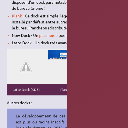
disposer d'un dock paramétrable en exploitant le
dash
natif
du bureau Gnome ;
Plank
- Ce dock est simple, léger et esthétique. Plank est
installé par défaut entre autres avec
Ubuntu Budgie
, et avec
le bureau Pantheon (distribution Elementary
OS
).
Now Dock
- Un
plasmoïde
pour le bureau KDE Plasma ;
Latte Dock
- Un dock très avancé pour KDE Plasma ;
Dash to dock
Latte Dock (KDE)
Plank
(Gnome)
Autres docks :
Le développement de ces logiciels
est plus ou moins inactifs, mais les
logiciels datant de 2013 marchent