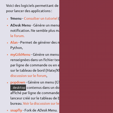
Voici des logiciels permettant de créer un menu personnalisé
pour lancer des applications :
9menu
-
Consulter un tutoriel
(en),
ADesk Menu
- Génère un menu (GTK) dans la zone de
notification. Ne semble plus maintenu.
Voir la discussion sur
le forum.
Alan
- Permet de générer des menus dynamiques avec
Python,
myGtkMenu
- Génère un menu (GTK) à partir d'informations
renseignées dans un fichier texte. Le menu peut être affiché
par ligne de commande ou en en cliquant sur un lanceur créé
sur le tableau de bord (Mate/Xfce/LXDE) ou le bureau.
Voir la
discussion sur le forum
,
popdown
- Génère un menu (GTK) à partir de fichiers
contenus dans un dossier. Le menu peut être
.desktop
affiché par ligne de commande ou en en cliquant sur un
lanceur créé sur le tableau de bord (Mate/Xfce/LXDE) ou le
bureau.
Voir la discussion sur le forum
,
snapfly
- Fork de
ADesk Menu
.