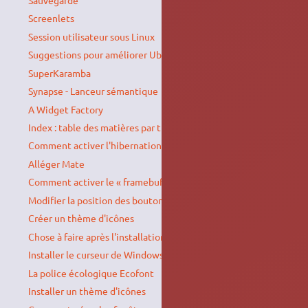
Screenlets
Session utilisateur sous Linux
Suggestions pour améliorer Ubuntu
SuperKaramba
Synapse - Lanceur sémantique
A Widget Factory
Index : table des matières par thèmes
Comment activer l'hibernation
Alléger Mate
Comment activer le « framebuffer » ?
Modifier la position des boutons de fenêtre
Créer un thème d'icônes
Chose à faire après l'installation d'Ubuntu.
Installer le curseur de Windows 8
La police écologique Ecofont
Installer un thème d'icônes