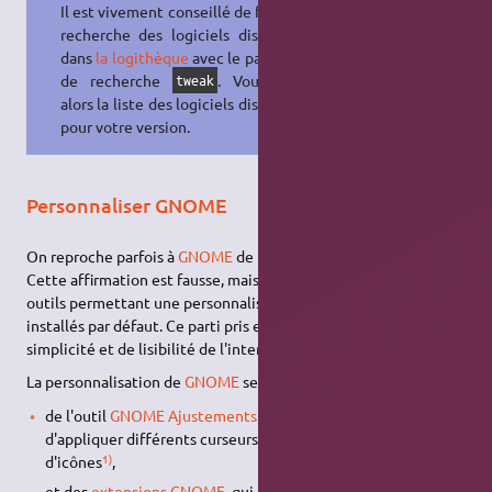
Il est vivement conseillé de faire une
recherche des logiciels disponibles
dans
la logithèque
avec le paramètre
de recherche
. Vous aurez
tweak
alors la liste des logiciels disponibles
pour votre version.
Personnaliser GNOME
On reproche parfois à
GNOME
de ne pas être personnalisable.
Cette affirmation est fausse, mais elle vient du fait que les
outils permettant une personnalisation profonde ne sont pas
installés par défaut. Ce parti pris est motivé par un désir de
simplicité et de lisibilité de l'interface par défaut.
La personnalisation de
GNOME
se fait essentiellement à l'aide
de l'outil
GNOME Ajustements
qui permet entre autres
d'appliquer différents curseurs, thèmes
GTK
et packs
1)
d'icônes
,
et des
extensions GNOME
, qui permettent de modifier les