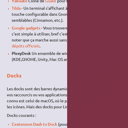
Yakuake
Clone de
Guake
pour KDE.
Tilda
- Un terminal s'affichant à la Guake en appuyant sur une
touche configurable dans Gnome ou les environnements
semblables (Cinnamon, etc.).
Google gadgets
- Vous trouverez un bon choix d'applets,
c'est simple à utiliser, bref c'est pas mal fichu du tout. À
noter que ça marche aussi sans compiz.
Disponible dans les
dépôts officiels
.
PlexyDesk
Un ensemble de widget cross environnement
(KDE,GNOME, Unity, Mac
OS
and Windows)
Docks
Les docks sont des barres dynamiques où peuvent se trouver
vos raccourcis ou vos applications en cours. Le dock le plus
connu est celui de macOS, où le passage du curseur fait grossir
les icônes. Mais des docks pour Linux existent !
Docks courants :
L'extension Dash to Dock
(pour Gnome Shell) permet de