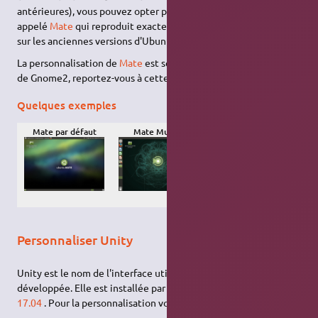
antérieures), vous pouvez opter pour un
fork
de Gnome2,
appelé
Mate
qui reproduit exactement la même interface que
sur les anciennes versions d'Ubuntu.
La personnalisation de
Mate
est sensiblement similaire à celle
de Gnome2, reportez-vous à cette
page
.
Quelques exemples
Mate par défaut
Mate Mutiny
Mate version
Cupertino
Personnaliser Unity
Unity est le nom de l'interface utilisateur par défaut
développée. Elle est installée par défaut jusqu'à la version
17.04
. Pour la personnalisation voir la
page dédiée
.