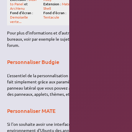
Icônes :
WhiteSur-dark
Extension :
Material
to Panel
et
Extensions :
Dash to
Shell
ArcMenu
Dock
, AppIndicator,
Fond d'écran :
Fond d'écran :
Compiz, etc.
Tentacule
Demoiselle
verte...
Pour plus d'informations et d'autres idées et apparences de
bureaux, voir par exemple le sujet
Nos bureaux GNOME
sur le
forum.
Personnaliser Budgie
L'essentiel de la personnalisation de l'environnement
Budgie
se
fait simplement grâce aux paramètres présents dans le
panneau latéral que vous pouvez aisément déplier : position
des panneaux, applets, thèmes, etc.
Personnaliser MATE
Si l'on souhaite avoir une interface qui ressemble à l'ancien
environnement d'Ubuntu des années 2000 (
Maverick 10.10
et