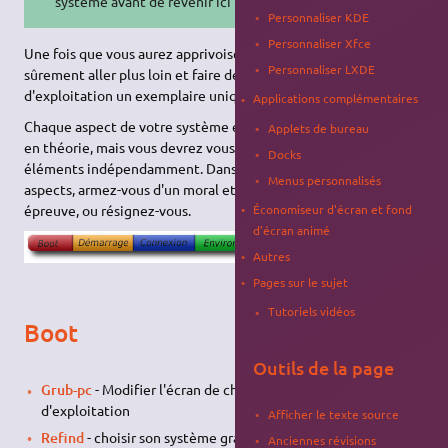
système avant de revenir ici !
Personnaliser KDE
Personnaliser Xfce
Une fois que vous aurez apprivoisé les bases vous voudrez
Personnaliser LXDE
sûrement aller plus loin et faire de votre système
d'exploitation un exemplaire unique qui vous ressemble.
Applications complémentaires
Chaque aspect de votre système est personnalisable, du moins
Applets de bureau
en théorie, mais vous devrez vous intéresser à chacun des
Docks
éléments indépendamment. Dans la pratique, pour certains
Menus personnalisés
aspects, armez-vous d'un moral et d'une patience à toute
épreuve, ou résignez-vous.
Économiseur d'écran et fond
d'écran animé
Autres
Pages sur le sujet
Tutoriels vidéos
Boot
Outils de la page
Grub-pc
- Modifier l'écran de choix de votre système
d'exploitation
Afficher le texte source
Refind
- choisir son système graphiquement en mode EFI
Anciennes révisions