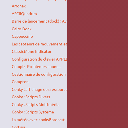
Arronax
ASCIIQuarium
Barre de lancement (dock) : Avant Window Navigator
Cairo-Dock
Cappuccino
Les capteurs de mouvement et leurs applications
ClassicMenu Indicator
Configuration du clavier APPLE filaire extra-plat
Compiz: Problèmes connus
Gestionnaire de configuration des effets visuels (Compiz)
Compton
Conky : affichage des ressources système
Conky : Scripts Divers
Conky : Scripts Multimédia
Conky : Scripts Système
La météo avec conkyForecast
Cortina