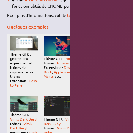
fonctionnalités de GNOME, parfois très en profondeur.
Pour plus d'informations, voir le
tutoriel dédié
.
Quelques exemples
Thème GTK :
Thème GTK :
Numix
gnome-osx-
Thème GTK :
Flat-
Icônes :
Numix-circle
experimental
Adapta-OSX
Extensions :
Dash to
Icônes :
la-
Icônes :
Faenza-
Dock
,
Applications
capitaine-icon-
Ambiance
Menu
, etc.
theme
Extensions :
Dynamic
Extension :
Dash
panel transparency,
to Panel
Dash to Dock
, Places
status indicator, etc.
Thème GTK :
Thème GTK :
Vimix
Vimix Dark Beryl
Thème GTK :
Dark Ruby
Icônes :
Vimix
WhiteSur-Dark-solid-
Icônes :
Vimix Dark
Dark Beryl
nord
Ruby
Extension :
Dash