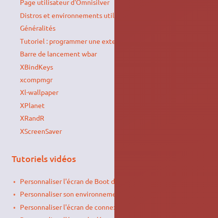
Page utilisateur d'Omnisilver
Distros et environnements utilisés
Généralités
Tutoriel : programmer une extension GNOME Shell
Barre de lancement wbar
XBindKeys
xcompmgr
Xl-wallpaper
XPlanet
XRandR
XScreenSaver
Tutoriels vidéos
Personnaliser l'écran de Boot d'ubuntu
(fr)
Personnaliser son environnement de travail (gnome)
(fr)
Personnaliser l'écran de connexion (GDM)
(fr)