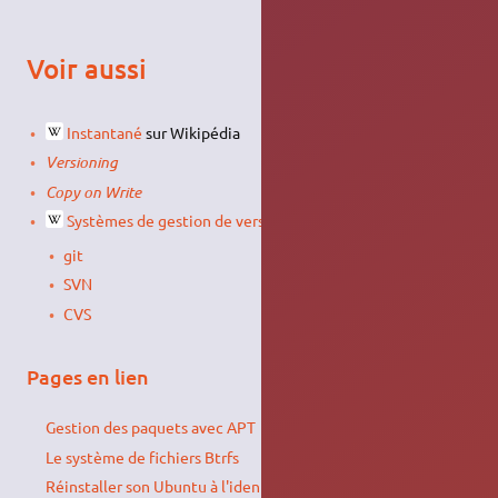
Voir aussi
Instantané
sur Wikipédia
Versioning
Copy on Write
Systèmes de gestion de versions
:
git
SVN
CVS
Pages en lien
Gestion des paquets avec APT
Le système de fichiers Btrfs
Réinstaller son Ubuntu à l'identique