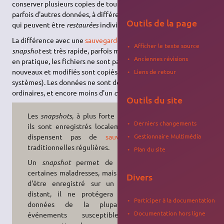
conserver plusieurs copies de tout le système d'exploitation et
parfois d'autres données, à différents instants donnés, copies
Outils de la page
qui peuvent être
restaurées
individuellement.
La différence avec une
sauvegarde
est que la création d'un
Afficher le texte source
snapshot
est très rapide, parfois même instantanée. Par contre
Anciennes révisions
en pratique, les fichiers ne sont pas dupliqués (seuls les fichiers
nouveaux et modifiés sont copiés quand nécessaire, selon les
Liens de retour
systèmes). Les données ne sont donc pas à l'abri de corruptions
ordinaires, et encore moins d'un
crash disk
ou d'un accident.
Outils du site
Les
snapshots
, à plus forte raison si
Derniers changements
ils sont enregistrés localement, ne
dispensent pas de
sauvegardes
Gestionnaire Multimédia
traditionnelles régulières.
Plan du site
Un
snapshot
permet de parer à
certaines maladresses, mais à moins
Divers
d'être enregistré sur un support
distant, il ne protégera pas les
Participer à la documentation
données de la plupart des
Documentation hors ligne
événements susceptibles de