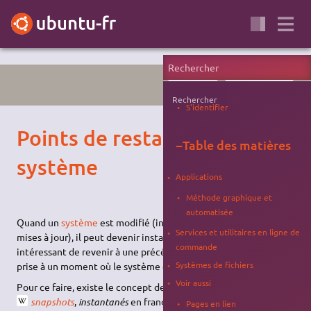
SAUVEGARDE
SYNCHRONISATION
Rechercher
S'identifier
Points de restauration du
−
Table des matières
système
Applications
Méthode graphique et
automatisée
Quand un
système
est modifié (installations d'applications,
Services et utilitaires en ligne de
mises à jour), il peut devenir instable. Il peut être alors
commande
intéressant de revenir à une précédente version d'Ubuntu,
Systèmes de fichiers
prise à un moment où le système était encore stable.
Voir aussi
Pour ce faire, existe le concept de
points de restauration
(ou
snapshots
,
instantanés
en français). Il est question ici de
Pages en lien