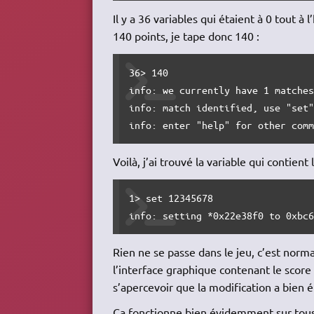
Il y a 36 variables qui étaient à 0 tout à 
140 points, je tape donc 140 :
36> 140

info: we currently have 1 matches
info: match identified, use "set"
info: enter "help" for other com
Voilà, j’ai trouvé la variable qui contient
1> set 12345678

info: setting *0x22e38f0 to 0xbc
Rien ne se passe dans le jeu, c’est norma
l’interface graphique contenant le score 
s’apercevoir que la modification a bien 
Ça fonctionne bien évidemment sur tous 