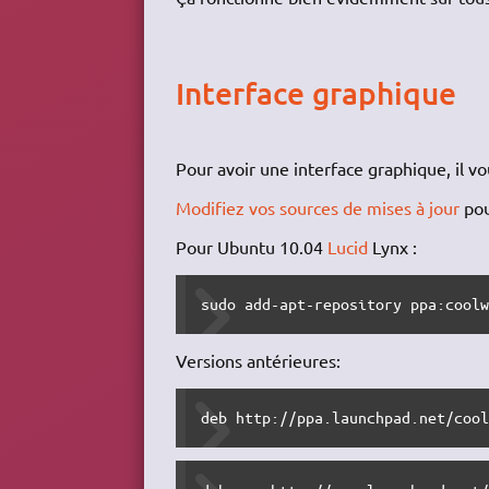
Interface graphique
Pour avoir une interface graphique, il v
Modifiez vos sources de mises à jour
pour
Pour Ubuntu 10.04
Lucid
Lynx :
sudo add-apt-repository ppa:cool
Versions antérieures:
deb http://ppa.launchpad.net/coo