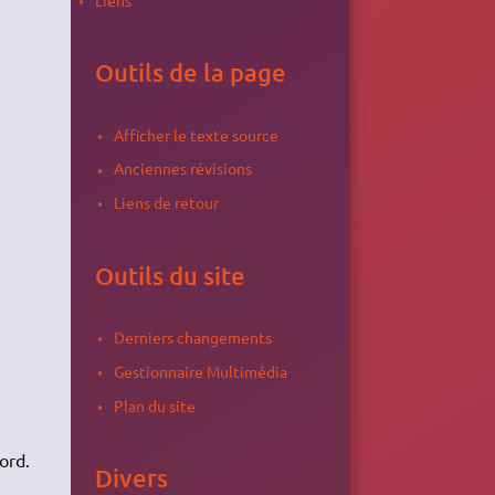
Outils de la page
Afficher le texte source
Anciennes révisions
Liens de retour
Outils du site
Derniers changements
Gestionnaire Multimédia
Plan du site
ord.
Divers