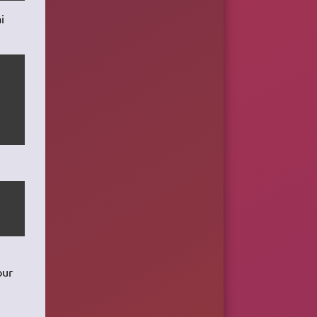
i
our