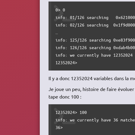
0> 0

info: 01/126 searching   0x621000
info: 02/126 searching  0x1f9d000
…

info: 125/126 searching 0xe83f900
info: 126/126 searching 0xdab4b00
info: we currently have 12352024 
12352024> 
Il y a donc 12352024 variables dans la m
Je joue un peu, histoire de faire évoluer l
tape donc 100 :
12352024> 100

info: we currently have 36 matche
36> 