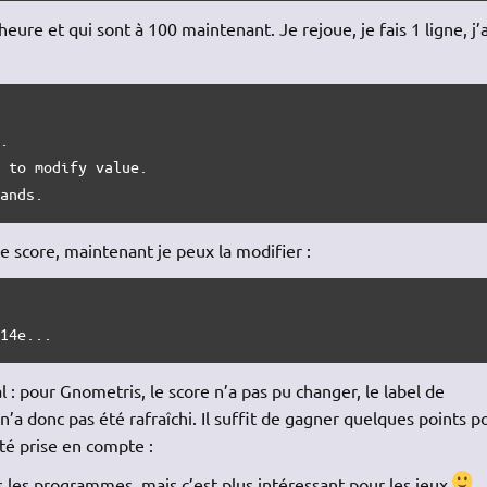
l’heure et qui sont à 100 maintenant. Je rejoue, je fais 1 ligne, j’a
.

 to modify value.

mands.
 le score, maintenant je peux la modifier :
614e...
l : pour Gnometris, le score n’a pas pu changer, le label de
n’a donc pas été rafraîchi. Il suffit de gagner quelques points p
été prise en compte :
les programmes, mais c’est plus intéressant pour les jeux