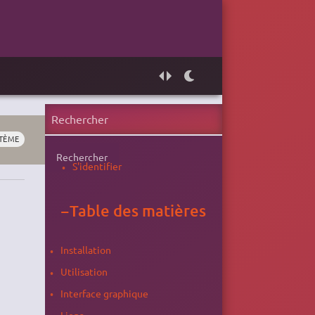
TÈME
Rechercher
S'identifier
−
Table des matières
Installation
Utilisation
Interface graphique
Liens