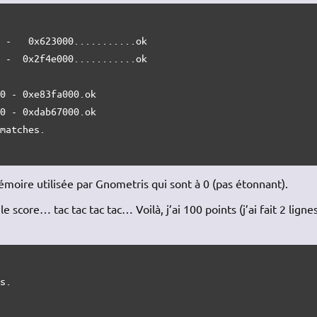
 -   0x623000...........ok

 -  0x2f4e000...........ok

0 - 0xe83fa000.ok

0 - 0xdab67000.ok

matches.

émoire utilisée par Gnometris qui sont à 0 (pas étonnant).
e score… tac tac tac tac… Voilà, j’ai 100 points (j’ai fait 2 lignes
s.
