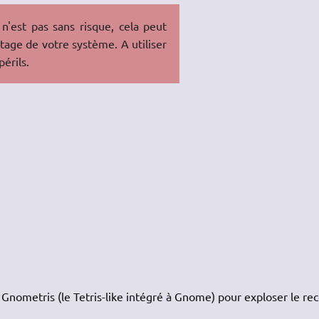
n'est pas sans risque, cela peut
ntage de votre système. A utiliser
périls.
 Gnometris (le Tetris-like intégré à Gnome) pour exploser le rec