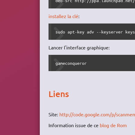
deb-src http://ppa.launchpad.net
installez la clé
:
sudo apt-key adv --keyserver key
Lancer l'interface graphique:
gameconqueror
Liens
Site:
http://code.google.com/p/scanme
Information issue de ce
blog de Rom