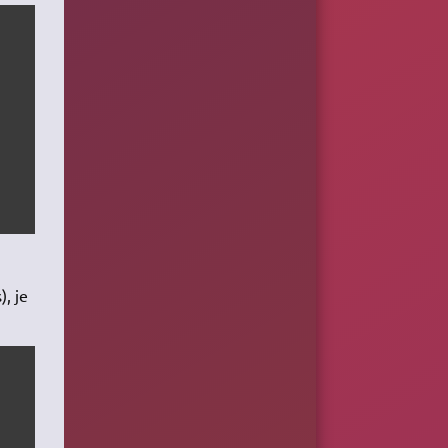
), je