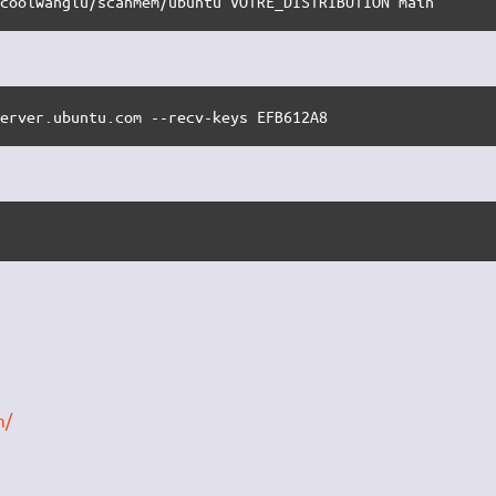
/coolwanglu/scanmem/ubuntu VOTRE_DISTRIBUTION main
server.ubuntu.com --recv-keys EFB612A8
m/