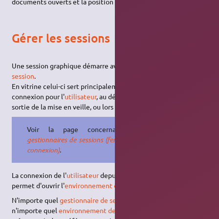
documents ouverts et la position des fenêtres.
Gérer les sessions
Une session graphique démarre avec un
gestionnaire de
session
.
En vitrine celui-ci sert principalement à afficher une fenêtre de
connexion pour l'
utilisateur
, au démarrage de l'ordinateur, à la
sortie de la mise en veille, ou lors d'une fermeture de session.
Voir la page concernant
Les
gestionnaires de sessions (fenêtres de
connexion)
.
La connexion de l'
utilisateur
depuis le
gestionnaire de session
permet d'ouvrir l'
environnement de bureau
.
N'importe quel
gestionnaire de session
permet d'ouvrir
n'importe quel
environnement de bureau
. On peut tout de