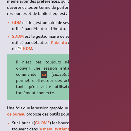
même avoir des préférences, qui peuvent en particulier
s'avérer utiles en terme de performances (et de partage de
ressources et de bibliothèques) :
GDM
est le gestionnaire de session de
GNOME
, installé et
utilisé par défaut sur Ubuntu.
SDDM
est le gestionnaire de session de
KDE
, installé et
utilisé par défaut sur
Kubuntu
et
Lubuntu
, et le successeur
de
KDM
.
Il n'est pas toujours nécessaire
d'ouvrir une session entière : la
commande
(
substitute user
)
su
permet d'effectuer des actions en
tant qu'un autre utilisateur, pas
forcément connecté.
Une fois que la session graphique est ouverte, l'
environnement
de bureau
propose des outils pour la gérer :
Sur Ubuntu (
GNOME
) les boutons pour gérer la session se
trouvent dans
le menu système
→ bouton
Éteindre
. Celui-
⏻