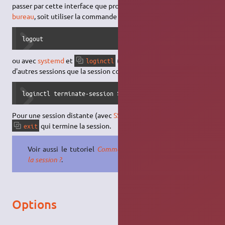
passer par cette interface que propose l'
environnement de
bureau
, soit utiliser la commande :
logout
ou avec
systemd
et
(qui permet aussi de gérer
loginctl
d'autres sessions que la session courante) :
loginctl terminate-session $(< /proc/self/sessionid)
Pour une session distante (avec
SSH
), c'est la commande
qui termine la session.
exit
Voir aussi le tutoriel
Comment clore
la session ?
.
Options