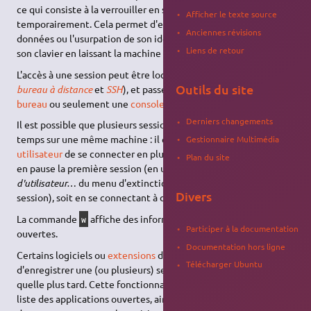
ce qui consiste à la verrouiller en se déconnectant
Afficher le texte source
temporairement. Cela permet d'empêcher l'accès à ses
Anciennes révisions
données ou l'usurpation de son identité lorsqu'on s'absente de
Liens de retour
son clavier en laissant la machine tourner.
L'accès à une session peut être local ou distant (voir les pages
Outils du site
bureau à distance
et
SSH
), et passer par un
environnement de
bureau
ou seulement une
console
.
Derniers changements
Il est possible que plusieurs sessions soient actives en même
temps sur une même machine : il est possible pour un second
Gestionnaire Multimédia
utilisateur
de se connecter en plus du premier, soit en mettant
Plan du site
en pause la première session (en utilisant l'entrée
Changer
d'utilisateur…
du menu d'extinction, cela ne fermera pas la
Divers
session), soit en se connectant à distance à la même machine.
La commande
affiche des informations sur les sessions
w
Participer à la documentation
ouvertes.
Documentation hors ligne
Certains logiciels ou
extensions
de
GNOME
permettent
Télécharger Ubuntu
d'enregistrer une (ou plusieurs) session pour la retrouver telle
quelle plus tard. Cette fonctionnalité propose de mémoriser la
liste des applications ouvertes, ainsi qu'éventuellement les