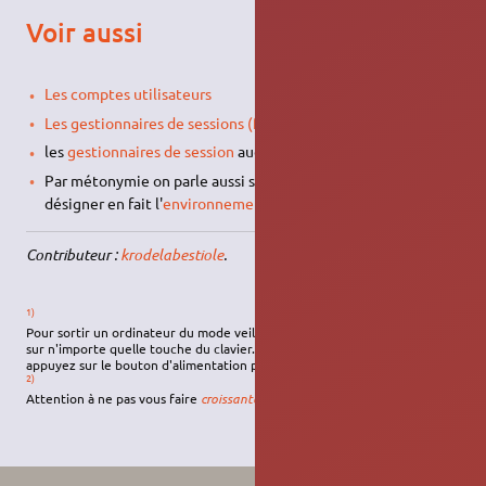
Voir aussi
Les comptes utilisateurs
Les gestionnaires de sessions (fenêtres de connexion)
les
gestionnaires de session
audio (pour la
MAO
)
Par métonymie on parle aussi souvent de
session
pour
désigner en fait l'
environnement de bureau
.
Contributeur :
krodelabestiole
.
1)
Pour sortir un ordinateur du mode veille, déplacez la souris ou appuyez
sur n'importe quelle touche du clavier. Si cela ne fonctionne pas,
appuyez sur le bouton d'alimentation pour réactiver l'ordinateur.
2)
Attention à ne pas vous faire
croissanter
, dans le meilleur des cas !