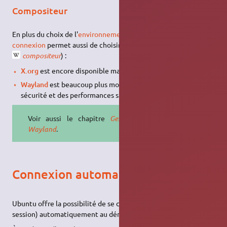
Compositeur
En plus du choix de l'
environnement de bureau
, la
fenêtre de
connexion
permet aussi de choisir le serveur d'affichage (ou
compositeur
) :
X.org
est encore disponible mais aujourd'hui déprécié
Wayland
est beaucoup plus moderne et offre un niveau de
sécurité et des performances satisfaisantes.
Voir aussi le chapitre
Gestion de
Wayland
.
Connexion automatique
Ubuntu offre la possibilité de se connecter (donc ouvrir une
session) automatiquement au démarrage de l'ordinateur.