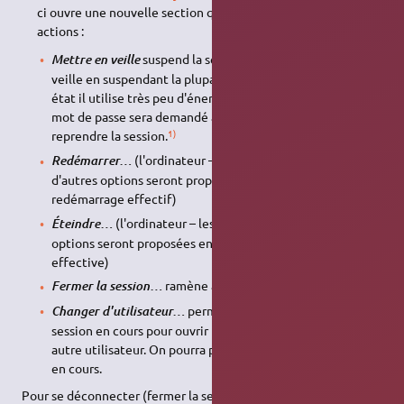
ci ouvre une nouvelle section qui propose différentes
actions :
suspend la session et met l'ordinateur en
Mettre en veille
veille en suspendant la plupart de ses fonctions. Dans cet
état il utilise très peu d'énergie et l'écran est éteint. Le
mot de passe sera demandé à la sortie de veille pour
1)
reprendre la session.
(l'ordinateur – les "…" indiquent que
Redémarrer…
d'autres options seront proposées ensuite, avant le
redémarrage effectif)
(l'ordinateur – les "…" indiquent que d'autres
Éteindre…
options seront proposées ensuite, avant l'extinction
effective)
ramène à la
fenêtre de connexion
.
Fermer la session…
permet de mettre en pause la
Changer d'utilisateur…
session en cours pour ouvrir une nouvelle session pour un
autre utilisateur. On pourra plus tard reprendre la session
en cours.
Pour se déconnecter (fermer la session) on peut donc soit