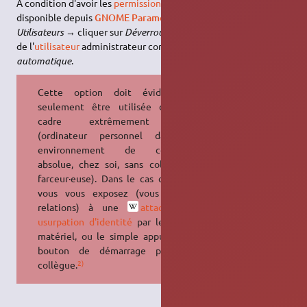
À condition d'avoir les
permissions administrateur
, l'option est
disponible depuis
GNOME Paramètres
→
Système
→
Utilisateurs
→ cliquer sur
Déverrouiller
et entrer le mot de passe
de l'
utilisateur
administrateur connecté → activer
Connexion
automatique
.
Cette option doit évidemment
seulement être utilisée dans un
cadre extrêmement
privé
(ordinateur personnel dans un
environnement de confiance
absolue, chez soi, sans colocataire
farceur·euse). Dans le cas contraire
vous vous exposez (vous et vos
relations) à une
attaque par
usurpation d'identité
par le vol du
matériel, ou le simple appui sur le
bouton de démarrage par un·e
2)
collègue.