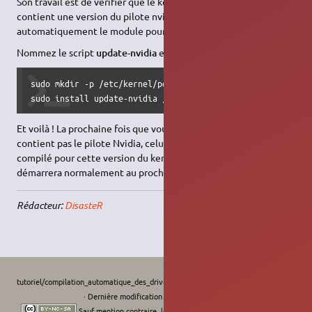
Son travail est de vérifier que le kernel qui vient d'être installé
contient une version du pilote nvidia. Si non, il va compiler
automatiquement le module pour ce noyau.
Nommez le script
update-nvidia
et installez-le de cette façon:
sudo mkdir -p /etc/kernel/postinst.d

sudo install update-nvidia /etc/kernel/postinst.d
Et voilà ! La prochaine fois que vous installerez un kernel qui ne
contient pas le pilote Nvidia, celui-ci sera automatiquement
compilé pour cette version du kernel, et votre serveur X
démarrera normalement au prochain redémarrage.
Rédacteur:
DisasteR
tutoriel/compilation_automatique_des_drivers_nvidia.run_lors_de_mise_a_jour_de_kern
· Dernière modification :
Le 26/05/2016, 13:58
de
L'Africain
Sauf mention contraire, le contenu de ce wiki est placé sous les