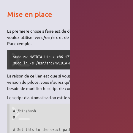
Mise en place
La première chose à faire est de déplacer le pilote que vous
voulez utiliser vers
/usr/src
et de créer un lien vers celui-ci.
Par exemple:
sudo mv NVIDIA-Linux-x86-173.14.05-pkg1.run /usr/src      
sudo ln -s /usr/src/NVIDIA-Linux-x86-173.14.05-pkg1.run /
La raison de ce lien est que si vous souhaitez changer de
version du pilote, vous n'aurez qu'à déplacer le lien sans avoir
besoin de modifier le script de compilation automatique.
Le script d'automatisation est le suivant:
#!/bin/bash

#

# Set this to the exact path of the nvidia driver you plan