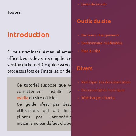
Liens de retour
Toutes.
Outils du site
Introduction
Derniers changements
Gestionnaire Multimédia
Plan du site
Si vous avez installé manuellement le pilote
nvidia
du site
officiel, vous devez recompiler celui-ci à chaque nouvelle
version du kernel. Ce guide va vous permettre d'automatiser ce
Divers
processus lors de l'installation des nouveaux kernels.
Participer à la documentation
Ce tutoriel suppose que vous ayez
Documentation hors ligne
correctement installé le pilote
nvidia
du site officiel.
Télécharger Ubuntu
Ce guide n'est pas destiné aux
utilisateurs qui ont installé les
pilotes par l'intermédiaire du
mécanisme par défaut d'Ubuntu.