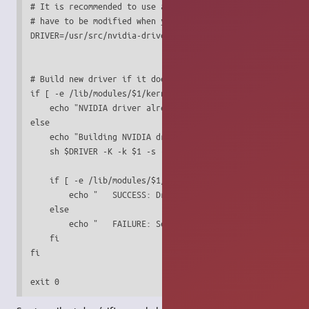
# It is recommended to use a symlink here so that this scr
# have to be modified when you change driver versions.

DRIVER=/usr/src/nvidia-driver

# Build new driver if it doesn't exist

if [ -e /lib/modules/$1/kernel/drivers/video/nvidia.ko ] ;
    echo "NVIDIA driver already exists for this kernel." >
else

    echo "Building NVIDIA driver for kernel $1" >&2

    sh $DRIVER -K -k $1 -s -n 2>1 > /dev/null

    if [ -e /lib/modules/$1/kernel/drivers/video/nvidia.ko
        echo "   SUCCESS: Driver installed for kernel $1" 
    else

        echo "   FAILURE: See /var/log/nvidia-installer.lo
    fi

fi

exit 0