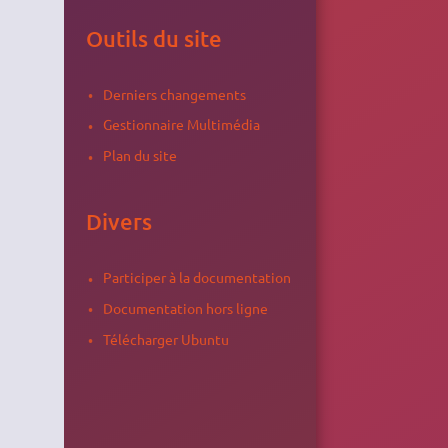
Outils du site
Derniers changements
Gestionnaire Multimédia
Plan du site
Divers
Participer à la documentation
Documentation hors ligne
Télécharger Ubuntu