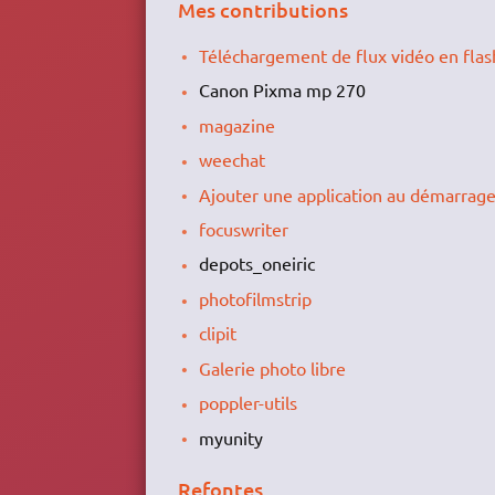
Mes contributions
Téléchargement de flux vidéo en flas
Canon Pixma mp 270
magazine
weechat
Ajouter une application au démarrag
focuswriter
depots_oneiric
photofilmstrip
clipit
Galerie photo libre
poppler-utils
myunity
Refontes