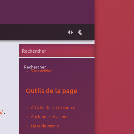
Rechercher
S'identifier
Outils de la page
Afficher le texte source
u/
.
Anciennes révisions
Liens de retour