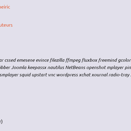
eiric
uteurs
ar cssed emesene evince filezilla ffmpeg fluxbox freemind gcolo
ibber Joomla keepassx nautilus NetBeans openshot mplayer pin
player squid upstart vnc wordpress xchat xournal radio-tray 
r)