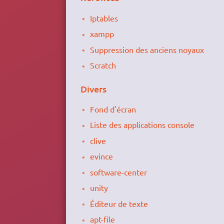
Iptables
xampp
Suppression des anciens noyaux
Scratch
Divers
Fond d'écran
Liste des applications console
clive
evince
software-center
unity
Éditeur de texte
apt-file