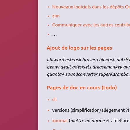
Nouveaux logiciels dans les dépôts On
zim
Communiquer avec les autres contrib
…
Ajout de logo sur les pages
abiword asterisk brasero bluefish dotcle
geany gedit gdesklets greasemonkey gw
quanta+ soundconverter superKaramba sm
Pages de doc en cours (todo)
cli
versions (simplification/allègement ?)
xournal
(
mettre au norme
et améliore