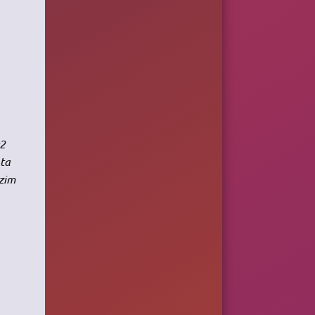
r2
ta
zim