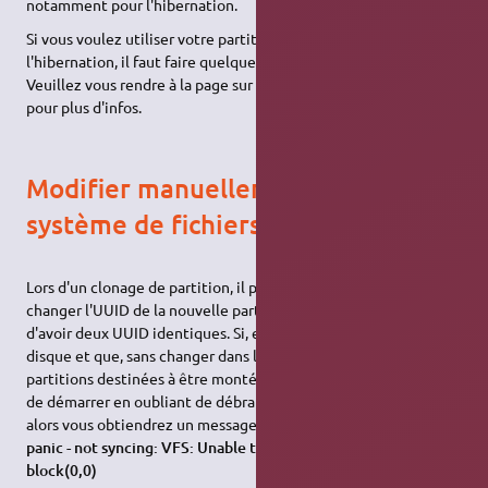
notamment pour l'hibernation.
Si vous voulez utiliser votre partition de Swap pour
l'hibernation, il faut faire quelques manipulations.
Veuillez vous rendre à la page sur la
swap (activer l'hibernation)
pour plus d'infos.
Modifier manuellement l'UUID d'un
système de fichiers
Lors d'un clonage de partition, il peut être nécessaire de
changer l'UUID de la nouvelle partition car il est dangereux
d'avoir deux UUID identiques. Si, en effet, vous clonez un
disque et que, sans changer dans le clone les UUID des
partitions destinées à être montées au démarrage, vous tentez
de démarrer en oubliant de débrancher le clone ou son modèle,
alors vous obtiendrez un message voisin de celui-ci :
Kernel
panic - not syncing: VFS: Unable to mount root fs on unknown-
block(0,0)