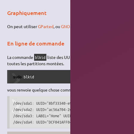
Graphiquement
On peut utiliser
GParted
, ou
GNOME Disques
.
En ligne de commande
La commande
liste des UUIDs, les Labels et Types de
blkid
toutes les partitions montées.
sudo
 blkid
vous renvoie quelque chose comme :
/dev/sda1: UUID="8bf33340-e94c-4c4c-981d-35e73f8bc65c" TYP
/dev/sda2: UUID="ac56a704-260b-45f5-85ac-e1b451bb79bc" TYP
/dev/sda3: LABEL="Home" UUID="8244710a-5cce-49ad-8b93-a92b
/dev/sda4: UUID="DCF041AFF0419126" TYPE="ntfs"