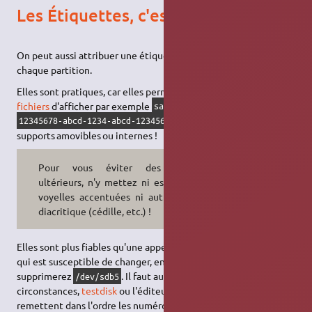
Les Étiquettes, c'est mieux non ?
On peut aussi attribuer une étiquette (en anglais :
label
) à
chaque partition.
Elles sont pratiques, car elles permettent au
gestionnaire de
fichiers
d'afficher par exemple
au lieu de
sauvegardes
. Pensez-y pour vos
12345678-abcd-1234-abcd-1234567890ab
supports amovibles ou internes !
Pour vous éviter des tracas
ultérieurs, n'y mettez ni espaces ni
voyelles accentuées ni autre signe
diacritique (cédille, etc.) !
Elles sont plus fiables qu'une appellation comme
/dev/sdb6
qui est susceptible de changer, en particulier le jour où vous
supprimerez
. Il faut aussi savoir que dans certaines
/dev/sdb5
circonstances,
testdisk
ou l'éditeur de partitions de Windows
remettent dans l'ordre les numéros de partitions (de
,
,
sda1
2