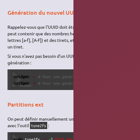
Génération du nouvel UUID
Rappelez-vous que l'UUID doit être un identifiant
unique
, ne
peut contenir que des nombres hexadécimaux (chiffres et/ou
lettres [a-f], [A-F]) et des tirets, et ne peut débuter ni finir par
un tiret.
Si vous n'avez pas besoin d'un UUID spécifique, voici un outil de
génération :
uuidgen
-r
# Pour une génération aléatoire
uuidgen
-t
# Pour une génération basée sur un peu d'aléat
Partitions ext
On peut définir manuellement un UUID défini manuellement
avec l'outil
:
tune2fs
sudo
 tune2fs 
-U
<
l
'UUID desirée> /dev/<votre partition>