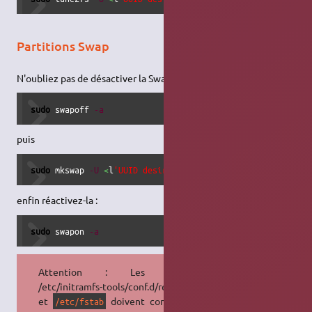
Partitions Swap
N'oubliez pas de désactiver la Swap avant :
sudo
 swapoff 
-a
puis
sudo
 mkswap 
-U
<
l
'UUID desirée> /dev/<votre partition> 
enfin réactivez-la :
sudo
 swapon 
-a
Attention : Les fichiers
/etc/initramfs-tools/conf.d/resume
et
doivent contenir le
/etc/fstab