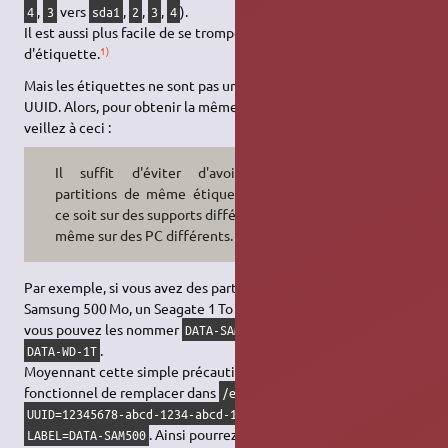
,
vers
,
,
,
).
4
3
sda1
2
3
4
Il est aussi plus facile de se tromper d'UUID que de se tromper
1)
d'étiquette.
Mais les étiquettes ne sont pas uniques, contrairement aux
UUID. Alors, pour obtenir la même fiabilité que les UUID,
veillez à ceci :
Il suffit d'éviter d'avoir deux
partitions de même étiquette, que
ce soit sur des supports différents ou
même sur des PC différents.
Par exemple, si vous avez des partitions de données sur un
Samsung 500 Mo, un Seagate 1 To et un Western Digital 1 To,
vous pouvez les nommer
,
et
DATA-SAM500
DATA-SG-1T
.
DATA-WD-1T
Moyennant cette simple précaution, il est pleinement
fonctionnel de remplacer dans
/etc/fstab
par
UUID=12345678-abcd-1234-abcd-1234567890ab
. Ainsi pourrez-vous brancher votre disque
LABEL=DATA-SAM500