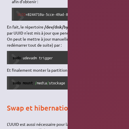
afin d'obtenir :
UUID
=8244710a-5cce-49ad-8b93-a92b5d2e53a0      
/
media
/
s
En fait, le répertoire
/dev/disk/by-uuid/
qui recense les disques
par UUID n'est mis à jour que pendant le démarrage.
On peut le mettre à jour manuellement (si vous ne voulez pas
redémarrer tout de suite) par :
sudo
 udevadm trigger
Et finalement monter la partition :
sudo
mount
/
media
/
stockage
Swap et hibernation
L'UUID est aussi nécessaire pour la partition de Swap, et