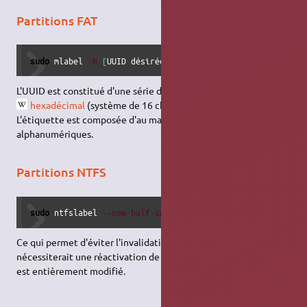
Partitions FAT
sudo
 mlabel 
-N
[
UUID désirée
]
-i
/
dev
/
sd
[
votre partition
]
L'UUID est constitué d'une série de 8 chiffres au format
hexadécimal
(système de 16 chiffres
).
0123456789ABCDEF
L'étiquette est composée d'au maximum 11 caractères
alphanumériques.
Partitions NTFS
sudo
 ntfslabel 
--new-half-serial
/
dev
/
sd
[
votre partition
]
Ce qui permet d'éviter l'invalidation de la clé WPA qui
nécessiterait une réactivation de windows. Cependant le UUID
est entièrement modifié.