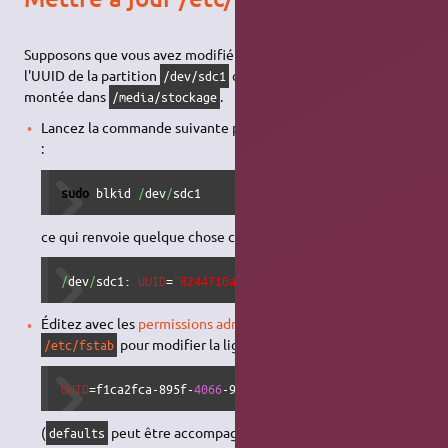
Supposons que vous avez modifié (par formatage par exemple)
l'UUID de la partition
qui était, par
,
/dev/sdc1
/etc/fstab
montée dans
.
/media/stockage
Lancez la commande suivante pour obtenir son nouvel UUID
:
sudo
 blkid 
/
dev
/
sdc1
ce qui renvoie quelque chose comme
/
dev
/
sdc1: 
UUID
=
"8244710a-5cce-49ad-8b93-a92b5d2e53a0"
Éditez avec les
permissions administrateur
le fichier
pour modifier la ligne :
/etc/fstab
UUID
=f1ca2fca-895f-
4066
-91c4-8a33197e1284      
/
media
/
s
(
peut être accompagné d'autres options)
defaults