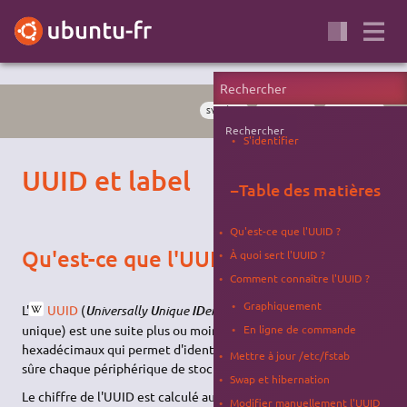
SYSTÈME
PARTITIONS
DISQUE DUR
Rechercher
S'identifier
UUID et label
−
Table des matières
Qu'est-ce que l'UUID ?
Qu'est-ce que l'UUID ?
À quoi sert l'UUID ?
Comment connaître l'UUID ?
Graphiquement
L'
UUID
(
niversally
nique
entifier
, identifiant universel
U
U
ID
En ligne de commande
unique) est une suite plus ou moins longue de chiffres
hexadécimaux qui permet d'identifier de façon absolument
Mettre à jour /etc/fstab
sûre chaque périphérique de stockage et partition.
Swap et hibernation
Le chiffre de l'UUID est calculé automatiquement au moyen
Modifier manuellement l'UUID