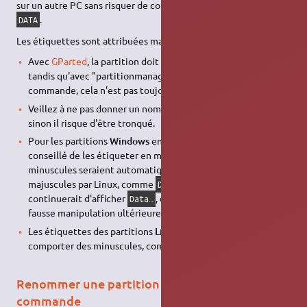
sur un autre PC sans risquer de confondre deux différentes
.
DATA
Les étiquettes sont attribuées manuellement.
Avec
GParted
, la partition doit être démontée au préalable,
tandis qu'avec "partitionmanager" de
KDE
ou en ligne de
commande, cela n'est pas toujours nécessaire.
Veillez à ne pas donner un nom de plus de 16 caractères,
sinon il risque d'être tronqué.
Pour les partitions
Windows
en NTFS ou en FAT, il est
conseillé de les étiqueter en majuscules car leurs
minuscules seraient automatiquement affichées en
majuscules par Linux, comme
, alors que Windows
DATA…
continuerait d'afficher
, ce qui pourrait favoriser une
Data…
fausse manipulation ultérieure.
Les étiquettes des partitions
Linux
, elles, peuvent
comporter des minuscules, comme
.
Data…
Renommer une partition en ligne de
commande