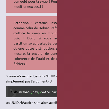
bon uuid pour la swap ! Pensez à les
modifier eux aussi !
Attention : certains installateurs,
comme celui de Debian, reformatent
d'office la swap en modifiant son
uuid ! Donc si vous avez une
partition
swap partagée par Ubuntu
et une autre distribution, soyez en
mesure, là encore, de conserver la
cohérence de l'uuid et de ces deux
fichiers !
Si vous n'avez pas besoin d'UUID spécifique, ne mettez
simplement pas l'argument -U :
sudo
 mkswap 
/
dev
/<
votre partition
>
un UUID aléatoire sera alors attribué.