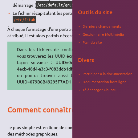
démarrage (
)
/etc/default/grub
Outils du site
Le fichier récapitulant les partitions à monter au démarrage :
/etc/fstab
Derniers changements
À chaque formatage d'une partition, un nouvel UUID lui est
Gestionnaire Multimédia
attribué, il est alors parfois nécessaire de modifier ces fichiers.
Plan du site
Dans les fichiers de configuration,
vous trouverez les UUID écrits de la
Divers
façon suivante :
UUID=0c22e844-
4ecb-48d4-a3c3-f083ddb1df3b
. mais
Participer à la documentation
on pourra trouver aussi la forme
UUID=079B6B49295F7AD1
Documentation hors ligne
Télécharger Ubuntu
Comment connaître l'UUID ?
Le plus simple est en ligne de commandes, mais il existe aussi
des méthodes graphiques.