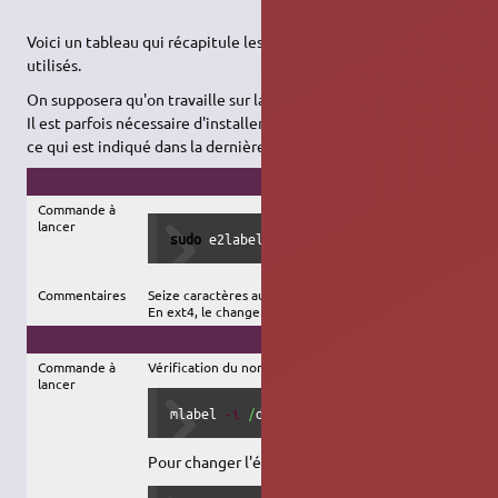
Voici un tableau qui récapitule les systèmes de fichiers les plus
utilisés.
On supposera qu'on travaille sur la partition
.
/dev/sdb1
Il est parfois nécessaire d'installer un paquet supplémentaire,
ce qui est indiqué dans la dernière colonne.
ext2, ext3,
ext4
Commande à
lancer
sudo
 e2label 
/
dev
/
sdb1 NouveauNom
Commentaires
Seize caractères au maximum.
En ext4, le changement d'étiquette fonctionne sur une p
FAT16,
FAT32
Commande à
Vérification du nom courant :
lancer
mlabel 
-i
/
dev
/
sdb1 
-s
 ::
Pour changer l'étiquette, tapez :