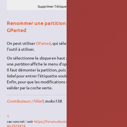
Supprimer l'étiquette.
Renommer une partition graphiquement, avec
GParted
On peut utiliser
GParted
, qui sélectionnera automatiquement
l'outil à utiliser.
On sélectionne le
disque
en haut à droite, puis un clic droit sur
une
partition
affiche le menu d'options.
Il faut démonter la partition, puis sélectionner
étiquette
ou
label
pour entrer l'étiquette voulue.
Enfin, pour que les modifications soient prises en compte,
valider par la coche verte.
Contributeurs
:
FélixP
, moko138.
1)
cas concret : voir
https://forum.ubuntu-fr.org/viewtopic.php?
id=2010416