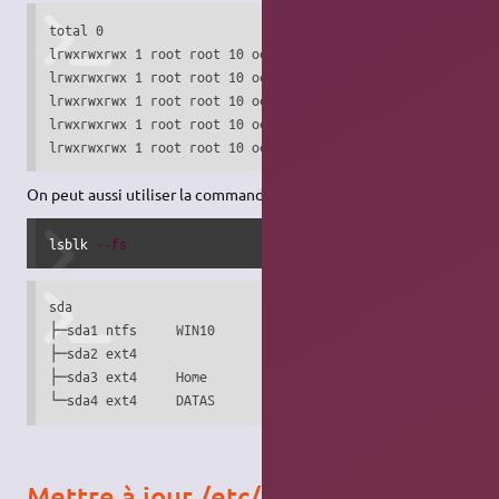
total 0

lrwxrwxrwx 1 root root 10 oct.  22 18:05 2c313d40-6bdc-4e4
lrwxrwxrwx 1 root root 10 oct.  22 18:05 8244710a-5cce-49a
lrwxrwxrwx 1 root root 10 oct.  22 18:05 8bf33340-e94c-4c4
lrwxrwxrwx 1 root root 10 oct.  22 18:05 ac56a704-260b-45f
lrwxrwxrwx 1 root root 10 oct.  22 18:05 DCF041AFF0419126
On peut aussi utiliser la commande
lsblk
:
lsblk 
--fs
sda

├─sda1 ntfs     WIN10      6C8CA3038CA2C6C4

├─sda2 ext4                2e5f5a06-a3c3-4df5-a2c6-00be4b8
├─sda3 ext4     Home       4bdc4735-801e-43fe-b3f1-58fd832
└─sda4 ext4     DATAS      08d50cc2-9aa0-45b2-a314-5f8bee
Mettre à jour /etc/fstab