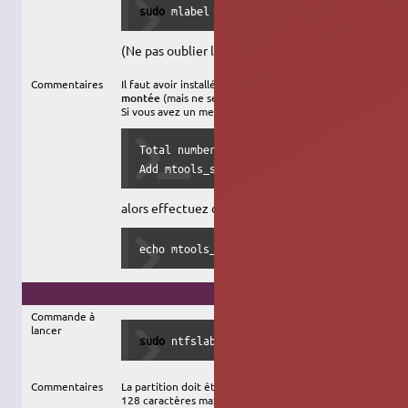
sudo
 mlabel 
-i
/
dev
/
sdb1 ::NOUVEAUNOM
(Ne pas oublier les 2 deux-points devant le nom)
Commentaires
Il faut avoir installé
mtools
. Onze caractères au maximum 
montée
(mais ne sera complètement pris en compte qu'
Si vous avez un message du genre :
Total number of sectors (6204) not a multi
Add mtools_skip_check=1 to your .mtoolsrc 
alors effectuez ceci :
echo mtools_skip_check=1 >> ~/.mtoolsrc
NTFS
Commande à
lancer
sudo
 ntfslabel 
/
dev
/
sdb1 NOUVEAUNOM
Commentaires
La partition doit être
démontée
.
128 caractères maximum. (Le paquet ntfs-3g est pré-insta