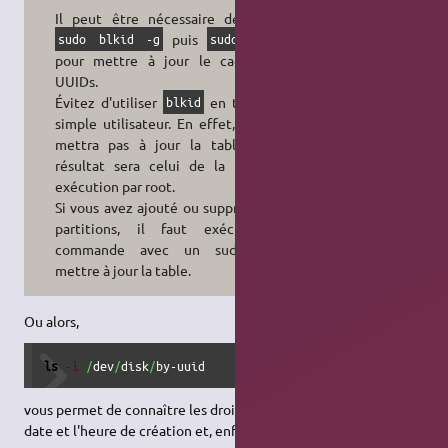
Il peut être nécessaire de lancer
puis
sudo blkid -g
sudo blkid
pour mettre à jour le cache des
UUIDs.
Évitez d'utiliser
en tant que
blkid
simple utilisateur. En effet, cela ne
mettra pas à jour la table et le
résultat sera celui de la dernière
exécution par root.
Si vous avez ajouté ou supprimé des
partitions, il faut exécuter la
commande avec un sudo pour
mettre à jour la table.
Ou alors,
ls
-l
/
dev
/
disk
/
by-uuid
vous permet de connaître les droits d'accès, le propriétaire, la
date et l'heure de création et, enfin, l'UUID.