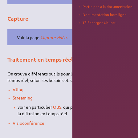
Participer à la documentation
Documentation hors ligne
Capture
Télécharger Ubuntu
Voir la page
Capture vidéo
.
Traitement en temps réel
On trouve différents outils pour la gestion de la vidéo en
temps réel, selon ses besoins et sa pratique :
VJing
Streaming
voir en particulier
OBS
, qui permet le
compositing
pour
la diffusion en temps réel
Visioconférence