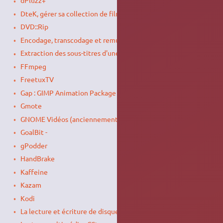
dPluzz+
DteK, gérer sa collection de films
DVD::Rip
Encodage, transcodage et remux vidéo
Extraction des sous-titres d'une vidéo
FFmpeg
FreetuxTV
Gap : GIMP Animation Package
Gmote
GNOME Vidéos (anciennement Totem)
GoalBit -
gPodder
HandBrake
Kaffeine
Kazam
Kodi
La lecture et écriture de disque Blu-Ray