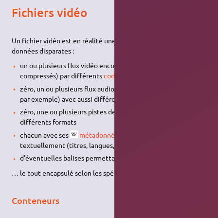
Fichiers vidéo
Un fichier vidéo est en réalité une combinaison d'éventuelles
données disparates :
un ou plusieurs flux vidéo encodés (numérisés et
compressés) par différents
codecs
zéro, un ou plusieurs flux audio (dans différentes langues,
par exemple) avec aussi différents codecs (voir
Remux
)
zéro, une ou plusieurs pistes de sous-titres, il existe aussi
différents formats
chacun avec ses
métadonnées
les décrivant
textuellement (titres, langues, etc.)
d'éventuelles balises permettant la gestion des chapitres
… le tout encapsulé selon les spécifications d'un
conteneur
.
Conteneurs