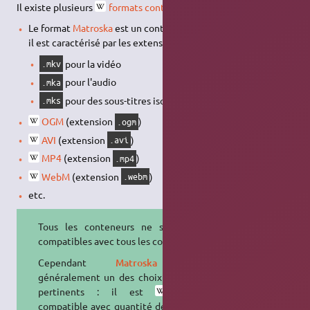
Il existe plusieurs
formats conteneurs
vidéo :
Le format
Matroska
est un conteneur multimédia
ouvert
,
il est caractérisé par les extensions :
pour la vidéo
.mkv
pour l'audio
.mka
pour des sous-titres isolés
.mks
OGM
(extension
)
.ogm
AVI
(extension
)
.avi
MP4
(extension
)
.mp4
WebM
(extension
)
.webm
etc.
Tous les conteneurs ne sont pas
compatibles avec tous les codecs.
Cependant
Matroska
est
généralement un des choix les plus
pertinents : il est
ouvert
,
compatible avec quantité de
codecs