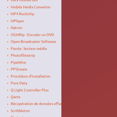
Mobile Media Converter
MP4 Rockchip
MPlayer
Natron
OGMRip - Encoder un DVD
Open Broadcaster Software
Parole : lecteur média
Photofilmstrip
PipeWire
PPStream
Procédure d'installation
Pure Data
Q Light Controller Plus
Qarte
Récupération de données effacées : Photorec
Scribbleton