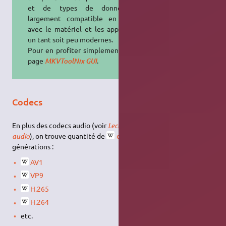
et de types de données, et
largement compatible en lecture
avec le matériel et les applications
un tant soit peu modernes.
Pour en profiter simplement, voir la
page
.
MKVToolNix GUI
Codecs
En plus des codecs audio (voir
Lecture et encodage de fichiers
audio
), on trouve quantité de
codecs
vidéo de différentes
générations :
AV1
VP9
H.265
H.264
etc.