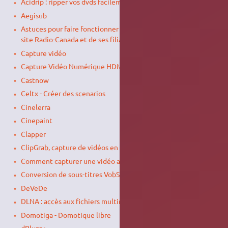
Acidrip : ripper vos dvds facilement
Aegisub
Astuces pour faire fonctionner le contenu audio et vidéo du
site Radio-Canada et de ses filiales (CBC)-(LCN)-(RCI)-(RDI)
Capture vidéo
Capture Vidéo Numérique HDMI / SDI
Castnow
Celtx - Créer des scenarios
Cinelerra
Cinepaint
Clapper
ClipGrab, capture de vidéos en ligne
Comment capturer une vidéo avec dvgrab ?
Conversion de sous-titres VobSub en SRT
DeVeDe
DLNA : accès aux fichiers multimédia du réseau
Domotiga - Domotique libre