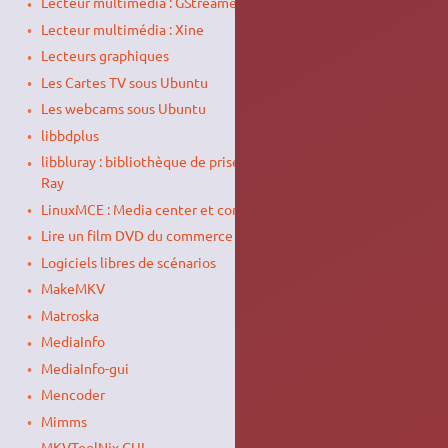
Lecteur multimédia : GStreamer
Lecteur multimédia : Xine
Lecteurs graphiques
Les Cartes TV sous Ubuntu
Les webcams sous Ubuntu
libbdplus
libbluray : bibliothèque de prise en charge des disques Blu-
Ray
LinuxMCE : Media center et contrôle de votre habitat
Lire un film DVD du commerce
Logiciels libres de scénarios
MakeMKV
Matroska
MediaInfo
MediaInfo-gui
Mencoder
Mimms
MKVToolNix GUI