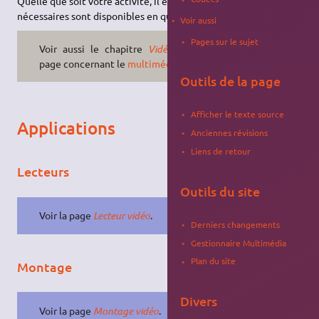
Quelle que soit votre activité, il est certain que les outils
nécessaires sont disponibles en quelques clics.
Voir aussi
Pages sur le sujet
Voir aussi le chapitre
Vidéo
sur la
page concernant le
multimédia
.
Outils de la page
Afficher le texte source
Applications
Anciennes révisions
Liens de retour
Lecteurs
Outils du site
Voir la page
Lecteur vidéo
.
Derniers changements
Gestionnaire Multimédia
Plan du site
Montage
Divers
Voir la page
Montage vidéo
.