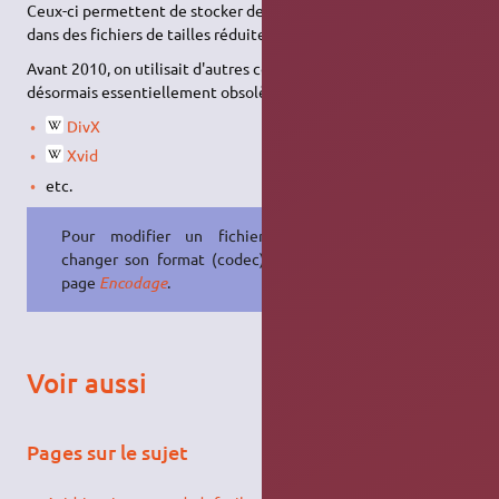
Ceux-ci permettent de stocker de la vidéo de bonne qualité
dans des fichiers de tailles réduites.
Avant 2010, on utilisait d'autres codecs moins performants,
désormais essentiellement obsolètes :
DivX
Xvid
etc.
Pour modifier un fichier vidéo,
changer son format (codec), voir la
page
Encodage
.
Voir aussi
Pages sur le sujet