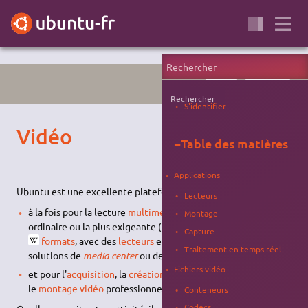
PORTAIL
MULTIMÉDIA
Rechercher
S'identifier
Vidéo
−
Table des matières
Applications
Ubuntu est une excellente plateforme,
Lecteurs
à la fois pour la lecture
multimédia
dans la situation la plus
Montage
ordinaire ou la plus exigeante (en gérant une multitude de
Capture
formats
, avec des
lecteurs
extrêmement simples ou des
Traitement en temps réel
solutions de
media center
ou de
home cinema
complètes),
Fichiers vidéo
et pour l'
acquisition
, la
création
, la production, l'
animation
,
le
montage vidéo
professionnel, et l'
encodage
.
Conteneurs
Codecs