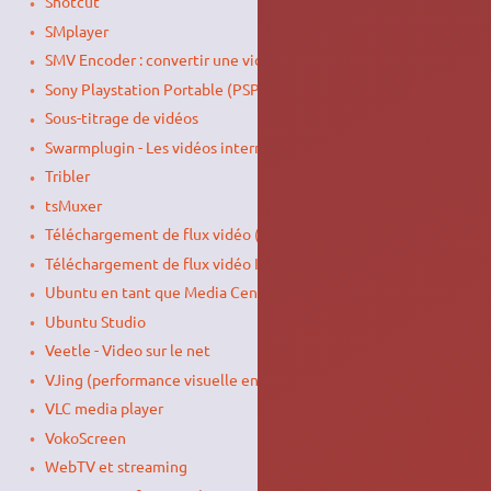
Shotcut
SMplayer
SMV Encoder : convertir une vidéo au format SMV
Sony Playstation Portable (PSP) & Linux Ubuntu
Sous-titrage de vidéos
Swarmplugin - Les vidéos internet en Pair à Pair
Tribler
tsMuxer
Téléchargement de flux vidéo (Youtube)
Téléchargement de flux vidéo Internet
Ubuntu en tant que Media Center
Ubuntu Studio
Veetle - Video sur le net
VJing (performance visuelle en temps réel)
VLC media player
VokoScreen
WebTV et streaming