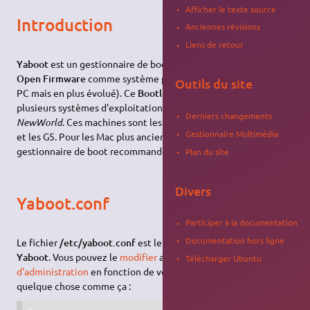
Afficher le texte source
Introduction
Anciennes révisions
Liens de retour
Yaboot
est un gestionnaire de boot pour les machines ayant
Open Firmware
comme système primaire (comme le bios de
Outils du site
PC mais en plus évolué). Ce
Bootloader
vous permet d'avoir
plusieurs systèmes d'exploitation sur les machines Apple
Derniers changements
NewWorld
. Ces machines sont les Mac G3 (bleu et blanc), les G4
Gestionnaire Multimédia
et les G5. Pour les Mac plus anciens, les
OldWorld
, le
gestionnaire de boot recommandé, est
BootX
.
Plan du site
Divers
Yaboot.conf
Participer à la documentation
Documentation hors ligne
Le fichier
/etc/yaboot.conf
est le fichier de configuration de
Yaboot
. Vous pouvez le
modifier
avec les
droits
Télécharger Ubuntu
d'administration
en fonction de vos besoins. Vous obtiendrez
quelque chose comme ça :