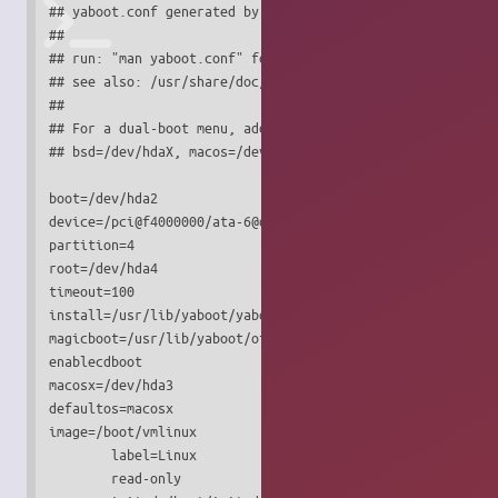
## yaboot.conf generated by the Ubuntu installer

##

## run: "man yaboot.conf" for details. Do not make changes
## see also: /usr/share/doc/yaboot/examples for example co
##

## For a dual-boot menu, add one or more of:

## bsd=/dev/hdaX, macos=/dev/hdaY, macosx=/dev/hdaZ

boot=/dev/hda2                          #indique sur quel 
device=/pci@f4000000/ata-6@d/disk@0:

partition=4                             #nombre de partiti
root=/dev/hda4                          #partition racine 
timeout=100                             #temps d'attente a
install=/usr/lib/yaboot/yaboot

magicboot=/usr/lib/yaboot/ofboot

enablecdboot                            #permet le boot su
macosx=/dev/hda3                        #localisation part
defaultos=macosx                        #choix du système 
image=/boot/vmlinux

	label=Linux

	read-only
