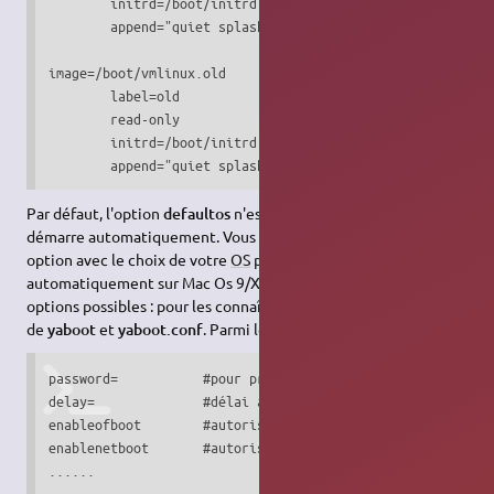
	initrd=/boot/initrd.img

	append="quiet splash"

image=/boot/vmlinux.old

	label=old

	read-only

	initrd=/boot/initrd.img.old

	append="quiet splash"
Par défaut, l'option
defaultos
n'est pas présente, donc Ubuntu
démarre automatiquement. Vous pouvez, en ajoutant cette
option avec le choix de votre
OS
par défaut démarrer
automatiquement sur Mac Os 9/X. Il y a beaucoup d'autres
options possibles : pour les connaître je vous renvoie sur le
man
de
yaboot
et
yaboot.conf
. Parmi les plus intéressantes :
password=           #pour protéger le boot avec un passwor
delay=              #délai avant le boot automatique

enableofboot        #autoriser l'ouverture de Open Firmwar
enablenetboot       #autoriser le boot sur réseau

......