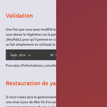
Validation
Une fois que vous avez modifié le fichier
/etc/yaboot.conf
,
vous devez le régénérer sur la partition de démarrage, ici
/dev/hda2
, pour qu'il prenne en compte les modifications. Cela
se fait simplement en utilisant la commande
ybin
:
sudo ybin -v            #l'option -v pour voir un peu ce 
Pour plus d'informations, consultez-le
man
de
ybin
.
Restauration de yaboot
Si vous n'avez plus le gestionnaire de démarrage
yaboot
suite à
une mise à jour de
Mac Os X
ou autres problèmes, allez voir
comment restaurer yaboot, sur la page
Utiliser le mode rescue