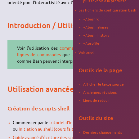
puis revenir à la première
orienté pour l'interactivité avec l'utilisateur.
Les fichiers de configuration Bash
~/.bashrc
Introduction / Utilisation
~/.bash_aliases
~/.bash_history
~/.profile
Voir l'utilisation des
commandes et
Voir aussi
lignes de commandes
que les
shells
comme
Bash
peuvent interpréter.
Outils de la page
Afficher le texte source
Utilisation avancée
Anciennes révisions
Liens de retour
Création de scripts shell
Outils du site
Commencer par le
tutoriel d'introduction aux scripts shell
ou
Initiation au shell (cours fait par des Ubunteros)
Derniers changements
Guide avancé d'écriture des scripts Bash