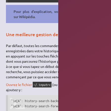
Pour plus d'explication, voir
IFS
sur Wikipédia.
Une meilleure gestion de l'historique
Par défaut, toutes les commandes tapées dans un terminal sont
enregistrées dans votre historique et vous pouvez les retrouver
en appuyant sur les touches fléchées
haut
et
bas
. La façon
↑
↓
dont vous parcourez l'historique peut être améliorée de façon
à ce que si vous tapez un début de commande avant votre
recherche, vous puissiez accéder uniquement aux entrées
commençant par ce que vous venez de taper. Vous me suivez ?
Ouvrez le fichier
(ou créer-le s'il n'existe pas) et
~/.inputrc
ajoutez-y :
"\e[A": history-search-backward

"\e[B": history-search-forward