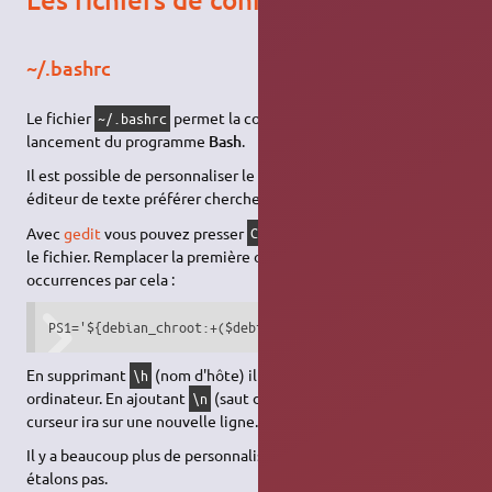
~/.bashrc
Le fichier
permet la configuration lors du
~/.bashrc
lancement du programme
Bash
.
Il est possible de personnaliser le prompteur : dans votre
1)
éditeur de texte préférer chercher
.
PS1
Avec
gedit
vous pouvez presser
+
pour rechercher dans
Ctrl
F
le fichier. Remplacer la première occurrence ou toutes
occurrences par cela :
PS1='${debian_chroot:+($debian_chroot)}\[\033[01;32m\]\u@
En supprimant
(nom d'hôte) il n'y a plus le nom de votre
\h
ordinateur. En ajoutant
(saut de ligne) avant le dollar le
\n
curseur ira sur une nouvelle ligne.
Il y a beaucoup plus de personnalisation possible mais ne nous
étalons pas.