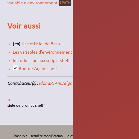
variable d'environnement
.
$PATH
Voir aussi
(
)
site officiel de Bash
en
Les variables d'environnement
Introduction aux scripts shell
Bourne-Again_shell
Contributeur(s) :
Id2ndR
,
Amiralgaby
1)
sigle de prompt shell 1
bash.txt
· Dernière modification :
Le 29/12/2025, 13:28
de
krodelabestiole