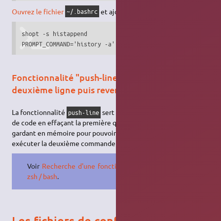
Ouvrez le fichier
et ajoutez-y :
~/.bashrc
shopt -s histappend

PROMPT_COMMAND='history -a'
Fonctionnalité "push-line", édition d'une
deuxième ligne puis revenir à la première
La fonctionnalité
sert à éditer une deuxième ligne
push-line
de code en effaçant la première que vous éditiez et en la
gardant en mémoire pour pouvoir la restaurer après avoir
exécuter la deuxième commande :
+
puis
+
.
Ctrl
U
Ctrl
Y
Voir
Recherche d'une fonctionnalité
zsh / bash
.
Les fichiers de configuration Bash