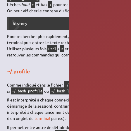
flèches
haut
et
bas
pour rechercher une commande.
↑
↓
On peut afficher le contenu du fichier avec la commande
history
Pour rechercher plus rapidement, utilisez
+
dans le
Ctrl
R
terminal puis entrez le texte recherché.
Utilisez plusieurs fois
+
et non pas les flèches pour
Ctrl
R
retrouver les commandes qui correspondent.
~/.profile
Comme indiqué dans le fichier
, celui-ci n'est lu que
~/.profile
si
ou
n'existe pas.
~/.bash_profile
~/.bash_login
Il est interprété à chaque connexion de l'utilisateur (au
démarrage de la session), contrairement à
qui est
~/.bashrc
interprété à chaque lancement de
Bash
(à chaque ouverture
d'un onglet du
terminal
par ex.).
Il permet entre autre de définir de nouveaux
chemins
pour la