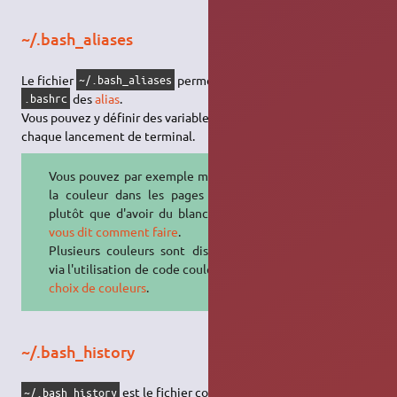
~/.bash_aliases
Le fichier
permet de séparer le script
~/.bash_aliases
des
alias
.
.bashrc
Vous pouvez y définir des variables qui seront chargées à
chaque lancement de terminal.
Vous pouvez par exemple mettre de
la couleur dans les pages du man
plutôt que d'avoir du blanc.
ce site
vous dit comment faire
.
Plusieurs couleurs sont disponibles
via l'utilisation de code couleurs :
les
choix de couleurs
.
~/.bash_history
est le fichier consulté lorsqu'on utilise les
~/.bash_history