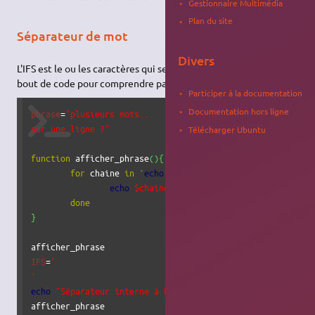
Gestionnaire Multimédia
Plan du site
Séparateur de mot
Divers
L'IFS est le ou les caractères qui servent de séparateur. Voici un
bout de code pour comprendre par l'exemple :
Participer à la documentation
Documentation hors ligne
phrase
=
"plusieurs mots...

sur une ligne ?"
Télécharger Ubuntu
function
 afficher_phrase
(
)
{
for
 chaine 
in
`
echo
"
$phrase
"
`
; 
do
echo
$chaine
done
}
IFS
=
'

'
echo
"Séparateur interne à bash changé"
afficher_phrase