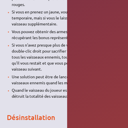
rouges.
Si vous en prenez un jaune, vous obtenez une invulnérabilité
temporaire, mais si vous le laisser passer, vous obtenez un
vaisseau supplémentaire.
Vous pouvez obtenir des armes supplémentaires en
récupérant les bonus représentés par des têtes de morts.
Si vous n'avez presque plus de vie, vous pouvez faire un
double-clic droit pour sacrifier votre vaisseau en détruisant
tous les vaisseaux ennemis, tout en larguant les munitions
qu'il vous restait et que vous pourrez récupérer avec le
vaisseau suivant.
Une solution peut être de lancer son vaisseau sur les
vaisseaux ennemis quand les munitions viennent à manquer.
Quand le vaisseau du joueur est atteint, une onde bleue
détruit la totalité des vaisseaux ennemis.
Désinstallation