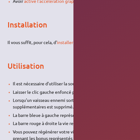
Avoir
activé l'accélération graphique
Installation
Il vous suffit, pour cela, d'
installer le paquet
chromium-bsu
.
Utilisation
Il est nécessaire d'utiliser la souris.
Laisser le clic gauche enfoncé permet de tirer en continu.
Lorsqu'un vaisseau ennemi sort de l'écran, un des vaisseaux
supplémentaires est supprimé.
La barre bleue à gauche représente le niveau du bouclier
La barre rouge à droite la vie restante du vaisseau.
Vous pouvez régénérer votre vie et votre bouclier en
prenant les bonus représentés par des pingouin bleus ou