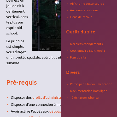
BSU
Afficher le texte source
jeu de tir à
Anciennes révisions
défilement
vertical, dans
Liens de retour
le plus pur
esprit old-
Outils du site
school.
Le principe
Derniers changements
est simple:
Gestionnaire Multimédia
vous dirigez
une navette spatiale, votre but étant de détruire l'ennemi et
Plan du site
survivre.
Divers
Pré-requis
Participer à la documentation
Documentation hors ligne
Disposer des
droits d'administration
Télécharger Ubuntu
Disposer d'une connexion à Internet configurée et activée
Avoir activé l'accès aux
dépôts Universe et Multiverse