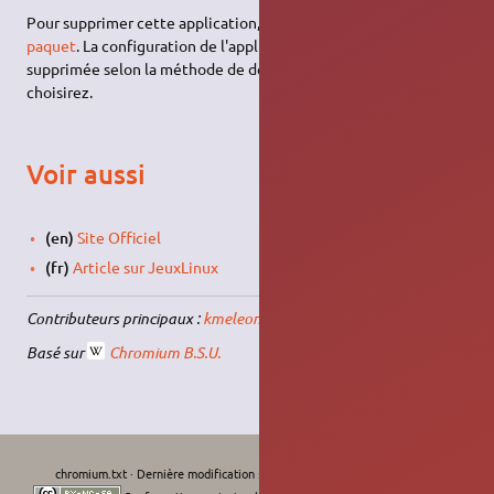
Pour supprimer cette application, il suffit de
supprimer son
paquet
. La configuration de l'application sera conservée ou
supprimée selon la méthode de désinstallation que vous
choisirez.
Voir aussi
(en)
Site Officiel
(fr)
Article sur JeuxLinux
Contributeurs principaux :
kmeleon
,
sheep
.
Basé sur
Chromium B.S.U.
chromium.txt
· Dernière modification :
Le 11/09/2022, 12:15
de
moths-art