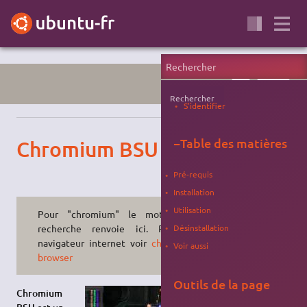
JEU
ARCADE
Rechercher
S'identifier
−
Table des matières
Chromium BSU
Pré-requis
Installation
Utilisation
Pour "chromium" le moteur de
Désinstallation
recherche renvoie ici. Pour le
navigateur internet voir
chromium-
Voir aussi
browser
Outils de la page
Chromium
est un