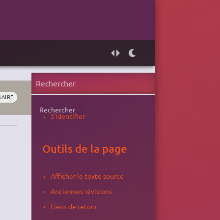
MAIRE
Rechercher
S'identifier
Outils de la page
Afficher le texte source
Anciennes révisions
Liens de retour