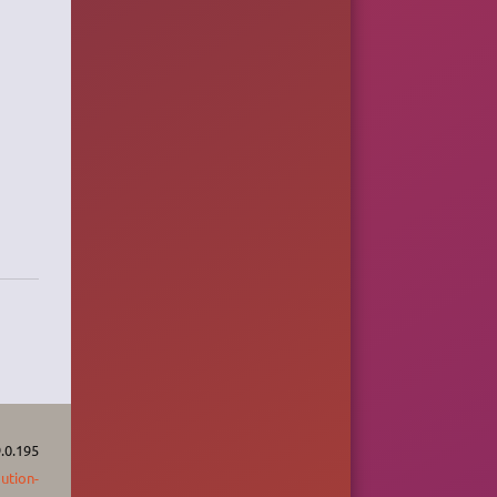
.0.195
bution-