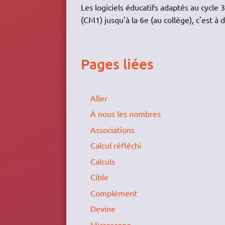
Les logiciels éducatifs adaptés au cycle
(CM1) jusqu'à la 6e (au collège), c'est à 
Pages liées
Aller
À nous les nombres
Associations
Calcul réfléchi
Calculs
Cible
Complément
Devine
Microscope