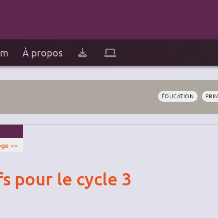
um
À propos
ÉDUCATION
PRI
ège >>
s pour le cycle 3