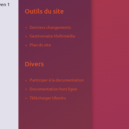
yen 1
Outils du site
Derniers changements
Gestionnaire Multimédia
Plan du site
Divers
Participer à la documentation
Documentation hors ligne
Télécharger Ubuntu