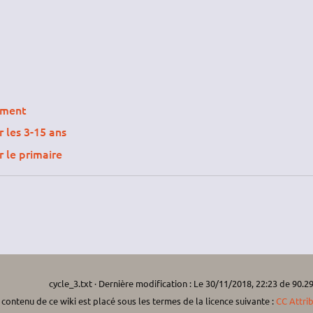
ement
r les 3-15 ans
r le primaire
cycle_3.txt
· Dernière modification :
Le 30/11/2018, 22:23
de
90.29
 contenu de ce wiki est placé sous les termes de la licence suivante :
CC Attri