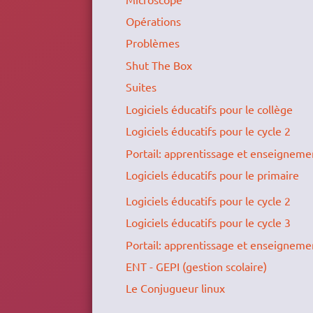
Opérations
Problèmes
Shut The Box
Suites
Logiciels éducatifs pour le collège
Logiciels éducatifs pour le cycle 2
Portail: apprentissage et enseigneme
Logiciels éducatifs pour le primaire
Logiciels éducatifs pour le cycle 2
Logiciels éducatifs pour le cycle 3
Portail: apprentissage et enseigneme
ENT - GEPI (gestion scolaire)
Le Conjugueur linux