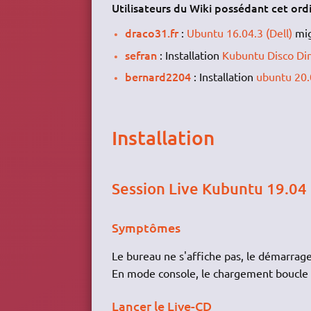
Utilisateurs du Wiki possédant cet ordi
draco31.fr
:
Ubuntu 16.04.3 (Dell)
mig
sefran
: Installation
Kubuntu Disco Di
bernard2204
: Installation
ubuntu 20
Installation
Session Live Kubuntu 19.04 
Symptômes
Le bureau ne s'affiche pas, le démarrag
En mode console, le chargement boucle 
Lancer le Live-CD