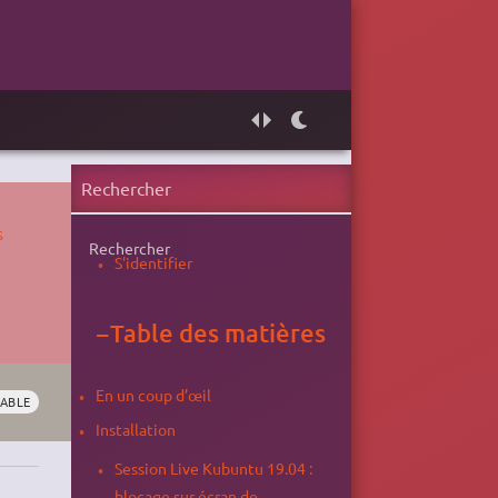
s
Rechercher
S'identifier
−
Table des matières
En un coup d’œil
ABLE
Installation
Session Live Kubuntu 19.04 :
blocage sur écran de