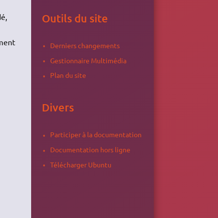
é,
Outils du site
ement
Derniers changements
Gestionnaire Multimédia
Plan du site
Divers
Participer à la documentation
Documentation hors ligne
Télécharger Ubuntu