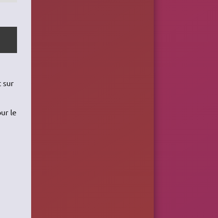
 sur
ur le