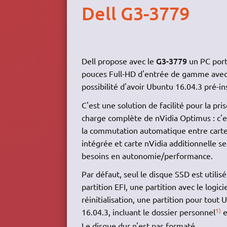
Dell G3-3779
G3-3779
Dell propose avec le
un PC port
pouces Full-HD d'entrée de gamme ave
possibilité d'avoir Ubuntu 16.04.3 pré-in
C'est une solution de facilité pour la pri
charge complète de nVidia Optimus : c'es
la commutation automatique entre carte
intégrée et carte nVidia additionnelle se
besoins en autonomie/performance.
Par défaut, seul le disque SSD est utilis
partition EFI, une partition avec le logici
réinitialisation, une partition pour tout
1)
16.04.3, incluant le dossier personnel
e
Le disque dur n'est pas formaté.