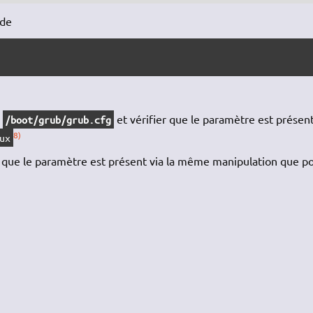
nde
r
et vérifier que le paramètre est présent
/boot/grub/grub.cfg
8)
ux
r que le paramètre est présent via la même manipulation que po