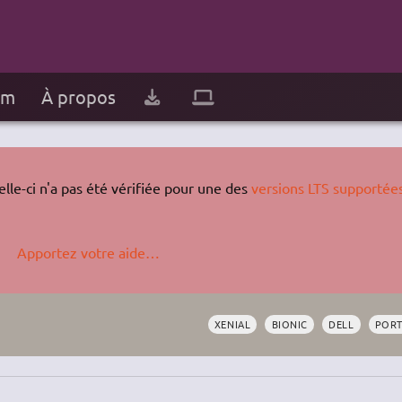
um
À propos
lle-ci n'a pas été vérifiée pour une des
versions LTS supportée
Apportez votre aide…
XENIAL
BIONIC
DELL
PORT