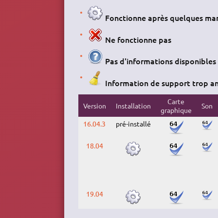
Fonctionne après quelques man
Ne fonctionne pas
Pas d'informations disponibles
Information de support trop a
Carte
Version
Installation
Son
graphique
16.04.3
pré-installé
18.04
19.04