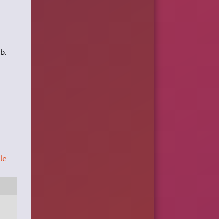
b.
 le