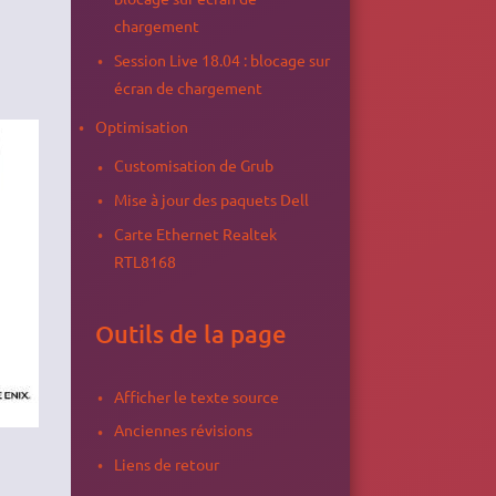
chargement
Session Live 18.04 : blocage sur
écran de chargement
Optimisation
Customisation de Grub
Mise à jour des paquets Dell
Carte Ethernet Realtek
RTL8168
Outils de la page
Afficher le texte source
Anciennes révisions
Liens de retour