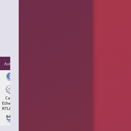
Autres
Carte
Ethernet
RTL8168