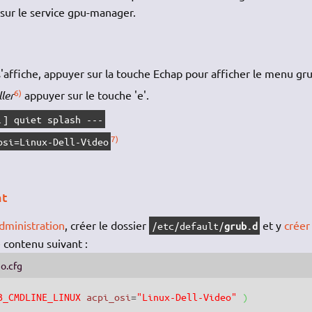
sur le service gpu-manager.
'affiche, appuyer sur la touche Echap pour afficher le menu gru
6)
ler
appuyer sur le touche 'e'.
.] quiet splash ---
7)
osi=Linux-Dell-Video
nt
administration
, créer le dossier
et y
créer
/etc/default/
grub.d
 contenu suivant :
eo.cfg
B_CMDLINE_LINUX
acpi_osi
=
"Linux-Dell-Video"
)