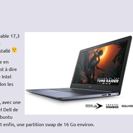
able 17,3
c
stallé
se en
t à dire
 Intel
lon les
é, avec une
el Dell de
 Ubuntu
t enfin, une partition swap de 16 Go environ.