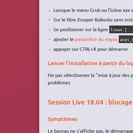
Lorsque le menu Grub ou l'icône xxx s
Sur le titre
Essayer Kubuntu sans insta
Se positionner sur la ligne
linux [..
ajouter le
paramètre du noyau
acpi_
appuyer sur CTRL+X pour démarrer
Lancer l'installation à partir du log
Ne pas sélectionner la "mise à jour des p
problèmes
Session Live 18.04 : blocag
Symptômes
Le bureau ne s'affiche pas, le démarrag