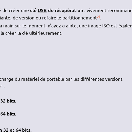
clé
USB
de récupération
é de créer une
: vivement recommand
2)
iante, de version ou refaire le partitionnement
.
a main sur le moment, n'ayez crainte, une image ISO est égal
la créer la clé ultérieurement.
 charge du matériel de portable par les différentes versions
s :
2 bits.
4 bits.
32 et 64 bits.