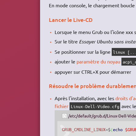
En mode console, le chargement boucle 
Lancer le Live-CD
Lorsque le menu Grub ou l'icône xxx s
Sur le titre
Essayer Ubuntu sans instal
Se positionner sur la ligne
linux [..
ajouter le
paramètre du noyau
acpi_
appuyer sur CTRL+X pour démarrer
Résoudre le problème durableme
Après l'installation, avec les
droits d'
fichier
avec le
Linux-Dell-Video.cfg
/etc/default/grub.d/Linux-Dell-Vid
GRUB_CMDLINE_LINUX
=$
(
echo
$GRU