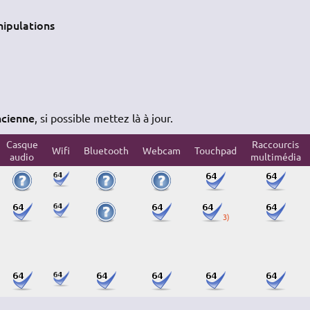
ipulations
ncienne
, si possible mettez là à jour.
Casque
Raccourcis
Wifi
Bluetooth
Webcam
Touchpad
audio
multimédia
3)