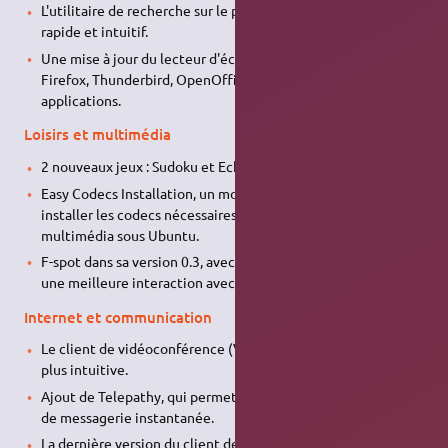
L'utilitaire de recherche sur le poste de travail
Tracker
, plus
rapide et intuitif.
Une mise à jour du lecteur d'écran
Orca
qui gère mieux
Firefox, Thunderbird, OpenOffice.org et d'autres
applications.
Loisirs et multimédia
2 nouveaux jeux : Sudoku et Echecs.
Easy Codecs Installation, un moyen facile de télécharger et
installer les codecs nécessaires à une expérience
multimédia sous Ubuntu.
F-spot dans sa version 0.3, avec des corrections de bogues et
une meilleure interaction avec Picasa web interface.
Internet et communication
Le client de vidéoconférence (VoIP)
Ekiga
2.0.4, à l'interface
plus intuitive.
Ajout de Telepathy, qui permet l'interconnexion des réseaux
de messagerie instantanée.
La dernière version du client de messagerie
Mozilla