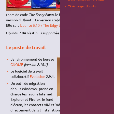
Télécharger Ubuntu
Ubuntu 7.04
(nom de code
The Feisty Fawn
, le faon téméraire) est la sixième
version d'Ubuntu. La version stable est sortie le 19 avril 2007.
Elle suit
Ubuntu 6.10 « The Edgy Eft »
.
Ubuntu 7.04 n'est plus supportée depuis le 19 octobre 2008.
Le poste de travail
L'environnement de bureau
GNOME
(version 2.18.1)
.
Le logiciel de travail
collaboratif
Evolution
2.9.4.
Un outil de migration
depuis Windows : prend en
charge les favoris Internet
Explorer et Firefox, le fond
d’écran, les contacts AIM et Yahoo, puis les importe
directement dans l’installation du système.