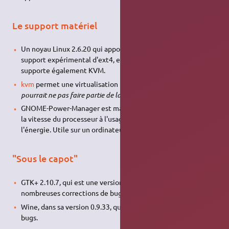
Le support matériel
Un noyau Linux 2.6.20 qui apporte le support de GFS, un
support expérimental d'ext4, et celui de eCryptFS. Le noyau
supporte également KVM.
kvm
permet une virtualisation plus rapide.
(Encore en test,
pourrait ne pas faire partie de la version finale)
GNOME-Power-Manager est maintenant capable d'adapter
la vitesse du processeur à l'usage, pour économiser de
l'énergie. Utile sur un ordinateur portable
"Sous le capot"
GTK+ 2.10.7, qui est une version majeure avec de
nombreuses corrections de bugs.
Wine, dans sa version 0.9.33, qui apporte des corrections de
bugs.