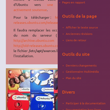
Pages en rapport
d'Ubuntu vers
une version
activement soutenue
.
Outils de la page
Pour la télécharger :
http://old-
releases.ubuntu.com/releases/
Afficher le texte source
Il faudra remplacer les occurrences
Anciennes révisions
du nom du serveur ( genre:
http://archive.ubuntu.com
) par
Liens de retour
http://old-releases.ubuntu.com
dans
le fichier
/etc/apt/sources.list
après
Outils du site
l'installation.
Derniers changements
Gestionnaire Multimédia
Plan du site
Divers
Participer à la documentation
Documentation hors ligne