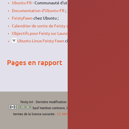
Ubuntu-FR
- Communauté d'utilisateurs francophones ;
Documentation d'Ubuntu-FR
;
FeistyFawn
chez Ubuntu ;
Calendrier de sortie de Feisty sur Ubuntu.com
;
Objectifs pour Feisty sur Launchpad
;
Ubuntu Linux Feisty Fawn
chez Wikipédia.
Pages en rapport
feisty.txt
· Dernière modification :
Le 11/09/2022, 11:26
de
moths-art
Sauf mention contraire, le contenu de ce wiki est placé sous les
termes de la licence suivante :
CC Attribution-Noncommercial-Share Alike 4.0
International