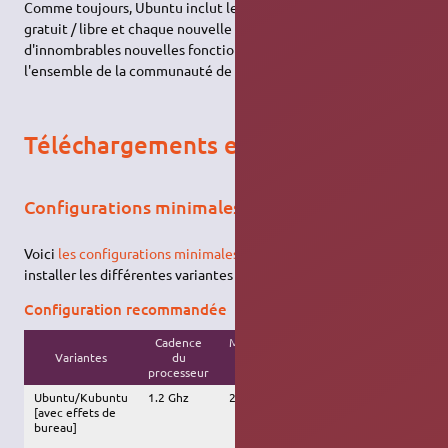
Comme toujours, Ubuntu inclut le meilleur du logiciel 100 %
gratuit / libre et chaque nouvelle version incorpore
d'innombrables nouvelles fonctionnalités et débogages grâce à
l'ensemble de la communauté de développement.
Téléchargements et installation
Configurations minimales et recommandées
Voici
les configurations minimales et recommandées
pour
installer les différentes variantes d'Ubuntu.
Configuration recommandée
Cadence
Mémoire
Espace
Variantes
du
vive
Autre
disque
processeur
(RAM)
Ubuntu/Kubuntu
1.2 Ghz
256 Mo
8 Go
Carte
[avec effets de
graphique
bureau]
supportant
l'accélération