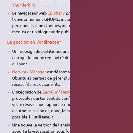
Thunderbird
.
Le navigateur web
Epiphany
2.17.90, bien intégré à
l'environnement GNOME, inclut de nouvelles options de
personnalisation (thèmes, marques-pages, historique et
menus) et un bloqueur de publicités.
La gestion de l'ordinateur
Un redesign du partitionneur avancé d'
Ubiquity
, qui devrait
corriger le bogue rencontré durant l'installation graphique
d'Ubuntu.
Network-Manager
est désormais inclus par défaut dans
Ubuntu et permet de gérer plus facilement vos connexions
réseau filaires et sans-fils.
L'intégration de
ZeroConf Networking
, une collection de
protocoles qui tentent de configurer automatiquement
votre réseau, pour apporter encore plus de simplicité et
d'automatisation et, donc, laisser le moins de questions
possible à l'utilisateur.
Une nouvelle version de l'analyseur d'usage du disque, qui
apporte la visualisation sous forme d'anneaux.