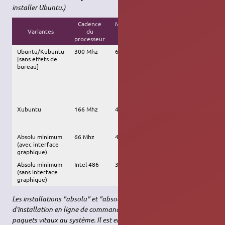
installer Ubuntu.)
Cadence
Mémoire
Espace
Variantes
du
vive
Autre
disque
processeur
(RAM)
Ubuntu/Kubuntu
300 Mhz
64 Mo
2 Go
Carte
[sans effets de
vidéo VGA
bureau]
supportant
une
résolution
d'au moins
640x480
Xubuntu
166 Mhz
48 Mo
1.4 Go
Carte
graphique
VGA
Absolu minimum
66 Mhz
48 Mo
468
Carte
(avec interface
Mo
graphique
graphique)
VGA
Absolu minimum
Intel 486
32 Mo
300
(sans interface
Mo
graphique)
Les installations "absolu" et "absolu minimum" sont un mode
d'installation en ligne de commande qui installe uniquement les
paquets vitaux au système. Il est ensuite possible de