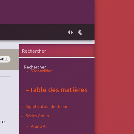
ABLE
Rechercher
S'identifier
−
Table des matières
Signification des icônes
Séries Amilo
dre
Amilo A