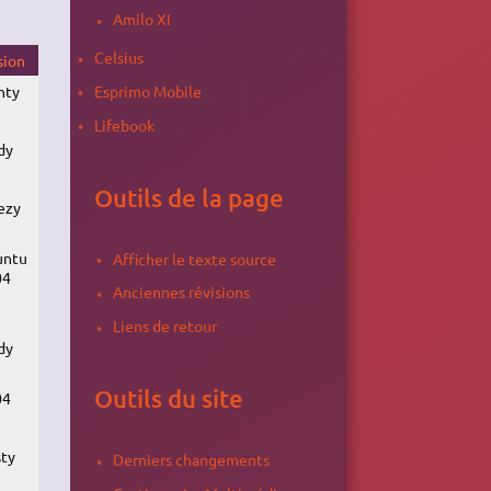
Amilo XI
Celsius
sion
nty
Esprimo Mobile
Lifebook
dy
Outils de la page
ezy
untu
Afficher le texte source
04
Anciennes révisions
Liens de retour
dy
Outils du site
04
sty
Derniers changements