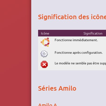
Signification des icôn
Icône
Signification
Fonctionne immédiatement.
Fonctionne après configuration.
Le modèle ne semble pas être sup
Séries Amilo
Amilo A