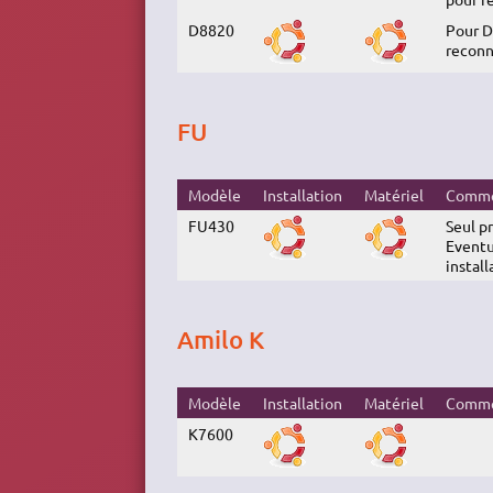
D8820
Pour D
reconn
FU
Modèle
Installation
Matériel
Comme
FU430
Seul pr
Eventu
install
Amilo K
Modèle
Installation
Matériel
Comme
K7600