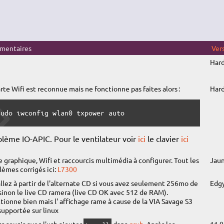
mentaires
Ver
Har
arte Wifi est reconnue mais ne fonctionne pas faites alors :
Har
sudo iwconfig wlan0 txpower auto 
lème IO-APIC. Pour le ventilateur voir
ici
le clavier
ici
e graphique, Wifi et raccourcis multimédia à configurer. Tout les
Jau
lèmes corrigés ici:
L7300
allez à partir de l'alternate CD si vous avez seulement 256mo de
Edg
sinon le live CD ramera (live CD OK avec 512 de RAM).
tionne bien mais l' affichage rame à cause de la VIA Savage S3
supportée sur linux