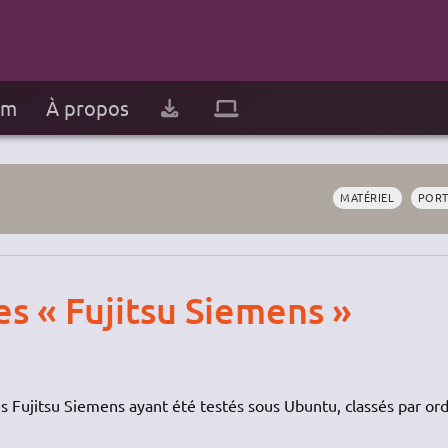
um
À propos
MATÉRIEL
PORT
es « Fujitsu Siemens »
es Fujitsu Siemens ayant été testés sous Ubuntu, classés par or