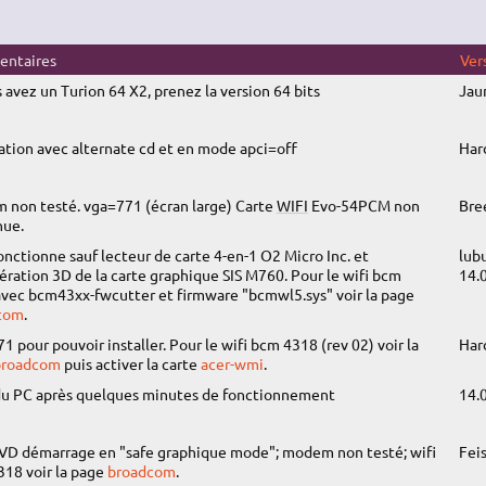
ntaires
Ver
s avez un Turion 64 X2, prenez la version 64 bits
Jau
lation avec alternate cd et en mode apci=off
Har
non testé. vga=771 (écran large) Carte
WIFI
Evo-54PCM non
Bre
nue.
onctionne sauf lecteur de carte 4-en-1 O2 Micro Inc. et
lub
lération 3D de la carte graphique SIS M760. Pour le wifi bcm
14.
vec bcm43xx-fwcutter et firmware "bcmwl5.sys" voir la page
com
.
1 pour pouvoir installer. Pour le wifi bcm 4318 (rev 02) voir la
Har
broadcom
puis activer la carte
acer-wmi
.
du PC après quelques minutes de fonctionnement
14.
VD démarrage en "safe graphique mode"; modem non testé; wifi
Fei
18 voir la page
broadcom
.