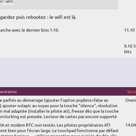
er-wmi
ardez puis rebootez : le wifi est là.
arche avec le dernier bios 1.10.
11.10
9.10 
bits
entaires
Vers
e parfois au démarrage (ajouter l'option pnpbios=false au
Oneir
 ajouter nolapic au noyau pour la touche "silence", résolution
n mal adaptée (installer le pilote ati), freeze dès que la touche
erclocking est pressée. Lecteur de cartes pas encore supporté
A et modem RTC non testés. Les pilotes propriétaires ATI
14.04
ent bien pour l'écran large. Le touchpad fonctionne par défaut
st trop basique → utiliser qsynaptics pour avoir le double-clic