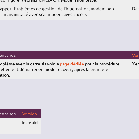
apper : Problèmes de gestion de l'hibernation, modem non
Da
u mais installé avec scanmodem avec succès
ntaires
Ver
oblème avec la carte sis voir la
page dédiée
pour la procédure.
Xen
ellement démarrer en mode recovery après la première
ation.
ntaires
Version
Intrepid