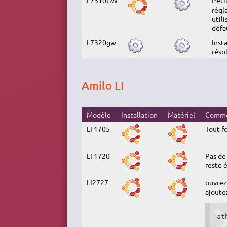
L7310GW
Peti
régl
utili
défa
L7320gw
Inst
réso
Amilo LI
Modèle
Installation
Matériel
Comme
LI 1705
Tout f
LI 1720
Pas de
reste é
LI2727
ouvrez
ajoutez
at