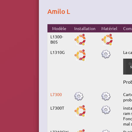
Amilo L
Modèle
Installation
Matériel
Com
L1300-
B05
L1310G
La c
Prob
L7300
Cart
prob
L7300T
inst
ram 
Fonc
mal 