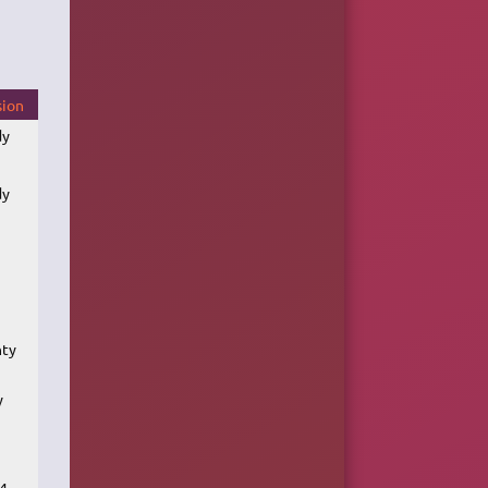
sion
dy
dy
nty
y