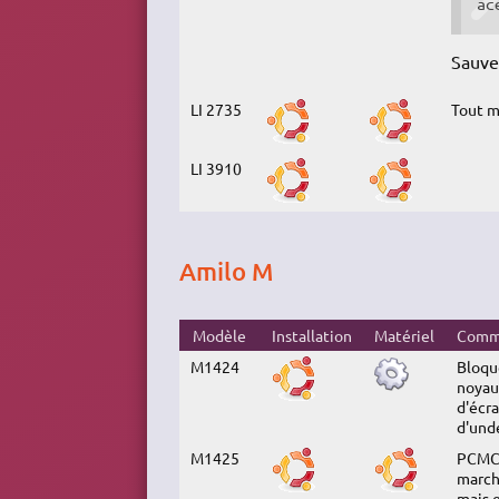
ac
Sauveg
LI 2735
Tout m
LI 3910
Amilo M
Modèle
Installation
Matériel
Comm
M1424
Bloqu
noyau)
d'écra
d'und
M1425
PCMCI
march
mais e