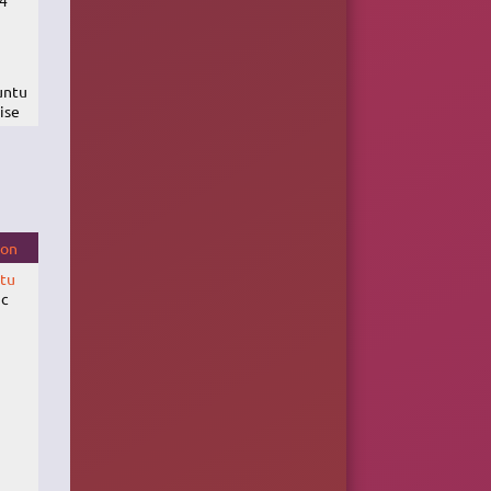
4
untu
ise
ion
tu
ic