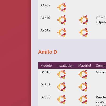
A1705
A7640
PCMCIA
(OpenG
A7645
Amilo D
Modèle
Installation
Matériel
Comme
D1840
Modem
D1845
D7830
Résolu
autour
pour r