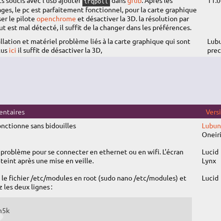
ts soucis avec l'usb ajouter
dans
grub
. Après les
11.0
irqpoll
ages, le pc est parfaitement fonctionnel, pour la carte graphique
ser le pilote
openchrome
et désactiver la 3D. la résolution par
ut est mal détecté, il suffit de la changer dans les préférences.
allation et matériel problème liés à la carte graphique qui sont
Lub
lus
ici
il suffit de désactiver la 3D,
prec
ntaires
Vers
onctionne sans bidouilles
Lubun
Oneir
 problème pour se connecter en ethernet ou en wifi. L'écran
Lucid
teint après une mise en veille.
Lynx
 le fichier /etc/modules en root (sudo nano /etc/modules) et
Lucid
 les deux lignes :
h5k
