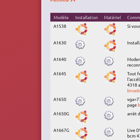
Modèle
Installation
Matériel
Comme
A1538
Si vou
A1630
Instal
A1640
Modem 
recon
A1645
Tout f
l'accé
4318 a
broad
A1650
vga=77
page
A1650G
arrêt 
A1667G
Live D
bcm 43