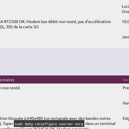
Luc
One
 RT2500 OK. Modem bas débit non testé, pas d'accélération
10.
L, 3D) de la carte SiS
Jau
ntaires
Ver
 non testé
Pre
Har
tion bloquée à 640x480 (un rectangle avec des bandes noires
Ed
). Taper
dans un terminal
sudo dpkg-reconfigure xserver-xorg
econfigurer l'écran.PCMCIA OK. Modem non testé.