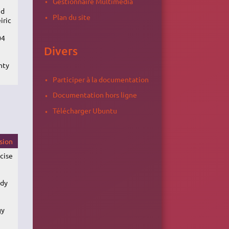
Gestionnaire Multimédia
id
Plan du site
iric
04
Divers
nty
Participer à la documentation
Documentation hors ligne
Télécharger Ubuntu
sion
cise
dy
gy