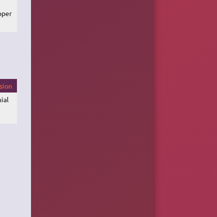
pper
sion
ial