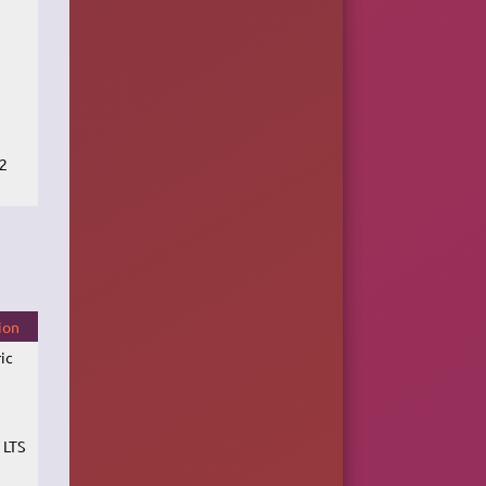
32
ion
ic
 LTS