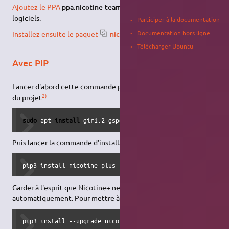
1)
Ajoutez le PPA
ppa:nicotine-team/stable
dans vos sources de
logiciels.
Participer à la documentation
Documentation hors ligne
Installez ensuite le paquet
nicotine
.
Télécharger Ubuntu
Avec PIP
Lancer d'abord cette commande pour installer les dépendances
2)
du projet
sudo
 apt 
install
 gir1.2-gspell-
1
 gir1.2-gtk-
3.0
 python3-g
Puis lancer la commande d'installation
pip3 install nicotine-plus
Garder à l'esprit que Nicotine+ ne se mettra pas à jour
automatiquement. Pour mettre à jour, lancer cette commande :
pip3 install --upgrade nicotine-plus