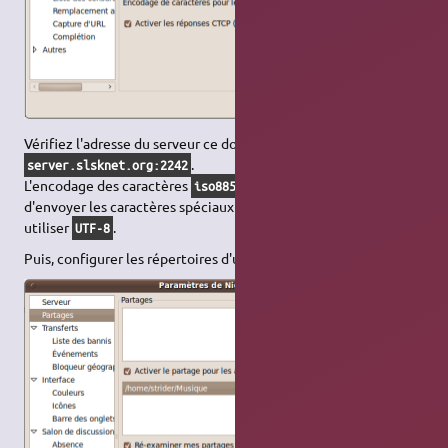
Vérifiez l'adresse du serveur ce doit être
.
server.slsknet.org:2242
L'encodage des caractères
permet de voir et
iso8859-1
d'envoyer les caractères spéciaux français, vous pouvez aussi
utiliser
.
UTF-8
Puis, configurer les répertoires d'upload et de download.