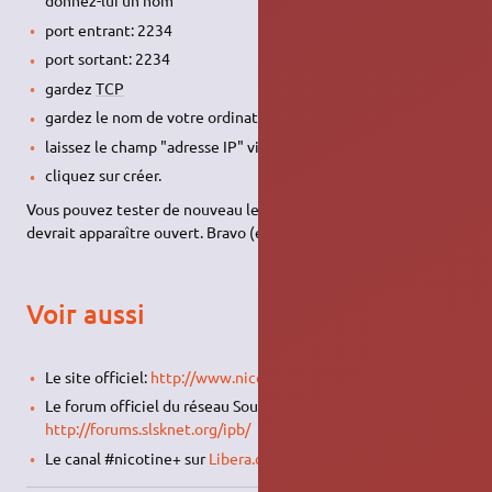
donnez-lui un nom
port entrant: 2234
port sortant: 2234
gardez
TCP
gardez le nom de votre ordinateur
laissez le champ "adresse IP" vide
cliquez sur créer.
Vous pouvez tester de nouveau le bouton de test du port: il
devrait apparaître ouvert. Bravo (et merci !).
Voir aussi
Le site officiel:
http://www.nicotine-plus.org
Le forum officiel du réseau Soulseek:
http://forums.slsknet.org/ipb/
Le canal #nicotine+ sur
Libera.chat
et
IRC
.