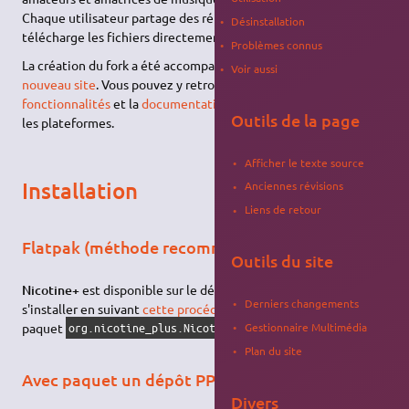
Chaque utilisateur partage des répertoires de fichiers, et l'on
Désinstallation
télécharge les fichiers directement depuis la source.
Problèmes connus
La création du fork a été accompagnée par la création d'
un
Voir aussi
nouveau site
. Vous pouvez y retrouver
la liste des nouvelles
fonctionnalités
et la
documentation d'installation
pour toutes
Outils de la page
les plateformes.
Afficher le texte source
Installation
Anciennes révisions
Liens de retour
Flatpak (méthode recommandée)
Outils du site
Nicotine+
est disponible sur le dépôt
Flathub
et peut donc
Derniers changements
s'installer en suivant
cette procédure
puis en installant le
paquet
.
Gestionnaire Multimédia
org.nicotine_plus.Nicotine
Plan du site
Avec paquet un dépôt PPA
Divers