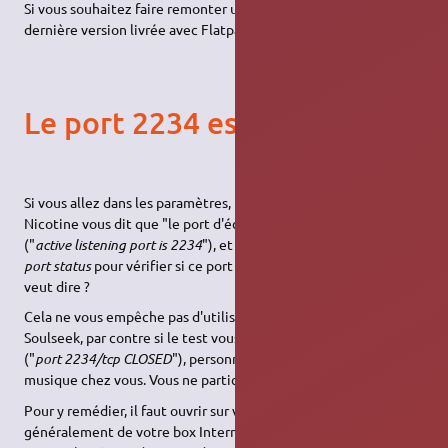
Si vous souhaitez faire remonter un problème, essayez la
dernière version livrée avec Flatpak avant.
Le port 2234 est fermé
Si vous allez dans les paramètres, premier onglet
network
,
Nicotine vous dit que "le port d'écoute actif est le 2234"
("
active listening port is 2234
"), et vous avez un bouton
check
port status
pour vérifier si ce port est ouvert. Qu'est-ce que cela
veut dire ?
Cela ne vous empêche pas d'utiliser Nicotine et le réseau
Soulseek, par contre si le test vous dit que le port est fermé
("
port 2234/tcp CLOSED
"), personne ne peut chercher de la
musique chez vous. Vous ne participez pas au réseau.
Pour y remédier, il faut ouvrir sur votre Routeur
NAT
(il s'agit
généralement de votre box Internet) le port 2234 pour le