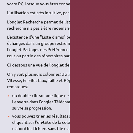
votre PC, lorsque vous êtes connecté bien entendu.
L'utilisation est très intuitive, par onglets.
L'onglet Recherche permet de lister des souhaits, dont la
recherche n'a pas à être redémarrée systématiquement.
L'existence d'une "Liste d'amis" permet de favoriser les
échanges dans un groupe restreint de personnes. Ainsi, dans
l'onglet Partages des Préférences, il est possible de réserver
tout ou partie des répertoires partagés aux "buddies" (potes).
Ci-dessous une vue de l'onglet de recherche:
On y voit plusieurs colonnes: Utilisateur, Nom de Fichier, Taille,
Vitesse, En File, Taux, Taille et Répertoire. Quelques
remarques:
un double clic sur une ligne de résultat le téléchargera et
l'enverra dans l'onglet Téléchargements où vous pourrez
suivre sa progression.
vous pouvez trier les résultats suivant chaque colonne en
cliquant sur l'en-tête de la colonne. Très utile pour trouver
d'abord les fichiers sans file d'attente.