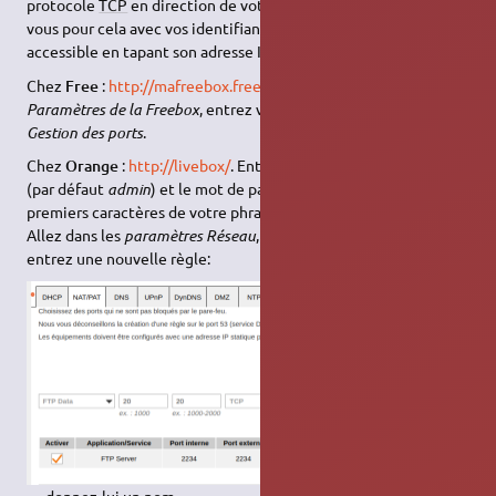
protocole
TCP
en direction de votre ordinateur. Connectez-
vous pour cela avec vos identifiants sur son interface web,
accessible en tapant son adresse IP.
Chez
Free
:
http://mafreebox.freebox.fr/
. Double-cliquez sur
Paramètres de la Freebox
, entrez votre mot de passe, puis
Gestion des ports
.
Chez
Orange
:
http://livebox/
. Entrez votre nom d'utilisateur
(par défaut
admin
) et le mot de passe (il s'agit par défaut des 8
premiers caractères de votre phrase de connexion au wifi).
Allez dans les
paramètres Réseau
, puis dans l'onglet
NAT
/PAT
, et
entrez une nouvelle règle: