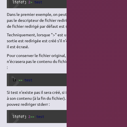
lfdfdfj 
2
>
test
Dans le premier exemple, on peut constater que l'on ne précise
pas le descripteur de fichier redirigé (1), en effet le descripteur
de fichier redirigé par défaut est stdout.
Techniquement, lorsque ">" est utilisé le fichier vers lequel la
sortie est redirigée est créé s'il n'existait pas auparavant, sinon
il est écrasé.
Pour conserver le fichier original, vous pouvez utiliser ">>" qui
n'écrasera pas le contenu du fichier s'il existe déjà. Par exemple
:
ls
>>
test
Si test n'existe pas il sera créé, si il existe le résultat sera ajouté
à son contenu (à la fin du fichier). De la même manière, vous
pouvez rediriger stderr :
lfdfdfj 
2
>>
test