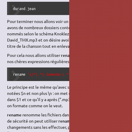
durand.jean
Pour terminer nous allons voir un exemple pratique : nous
avons de nombreux dossiers contenant de nombreux mp3
nommés selon le schéma Knoklezout_au_taquet-Jamendo-
David_TMX.mp3 et on désire avoir le nom d'artiste avant le
titre de la chanson tout en enlevant la publicité pour Jamendo.
Pour cela nous allons utiliser
rename
(qui vient avec perl) et
nos chères expressions régulières :
rename 
's/^(.*)-Jamendo-(.*)\.mp3/$2_-_$1.mp3/'
*
.mp3
Le principe est le même qu'avec sed sauf que les variables sont
notées $n et non plus \n : on met ce qu'il y a avant "-Jamendo-"
dans $1 et ce qu'il y a après (".mp3" non compris) dans $2 puis
on formate comme on le veut.
rename
renomme les fichiers dans le dossier courant, pour plus
de sécurité on peut utiliser
rename -n 's/'
qui nous affiche les
changements sans les effectuer, puis les effectuer une fois que