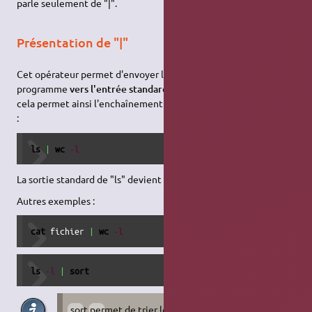
parle seulement de "|".
Présentation de "|"
Cet opérateur permet d'envoyer la
sortie standard
d'un
programme
vers
l'entrée standard
d'un second programme,
cela permet ainsi l'enchaînement des commandes. Par exemple
:
ls
|
wc
-l
La sortie standard de "ls" devient l'entrée standard de "wc -l".
Autres exemples :
cat
 fichier 
|
wc
-l
ls
-l
|
sort
sort permet de trier les lignes d'un fichier texte,