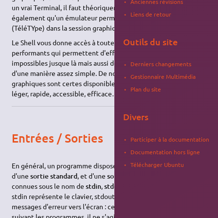
Anciennes révisions
un vrai Terminal, il faut théoriquement utiliser ALT + Fx. À noter
Liens de retour
également qu'un émulateur permet d'afficher une sorte de
TTY
(TéléTYpe) dans la session graphique.
Outils du site
Le Shell vous donne accès à toute une gamme d'outils très
performants qui permettent d'effectuer des tâches
impossibles jusque là mais aussi de les automatiser, et cela
Derniers changements
d'une manière assez simple. De nombreuses interfaces
Gestionnaire Multimédia
graphiques sont certes disponibles, mais le shell reste très
Plan du site
léger, rapide, accessible, efficace…
Divers
Entrées / Sorties
Participer à la documentation
Documentation hors ligne
Télécharger Ubuntu
En général, un programme dispose d'une
entrée standard
,
d'une
sortie standard
, et d'une
sortie d'erreur standard
, aussi
connues sous le nom de
stdin
,
stdout
,
stderr
. Globalement
stdin représente le clavier, stdout l'écran et stderr la sortie des
messages d'erreur vers l'écran : ceci peut bien entendu varier
suivant les programmes, il ne s'agit que d'un exemple.