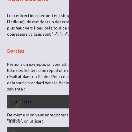
Les
redirections
permettent simplement (comme leur nom
l'indique), de rediriger un des trois descripteurs de fichier vu
plus haut vers à peu près tout ce que vous voulez. Les
opérateurs utilisés sont ">", ">>", "<" et "<<"
Sorties
Prenons un exemple, on connaît la commande "ls" qui donne la
liste des fichiers d'un répertoire et on veut enregistrer le
résultat dans un fichier. Pour cela on va rediriger le résultat
dela sortie standard dans le fichier test à l'aide de la commande
suivante :
ls
>
test
De même si on veut enregistrer stderr de la commande
"lfdfdfj", on utilise :