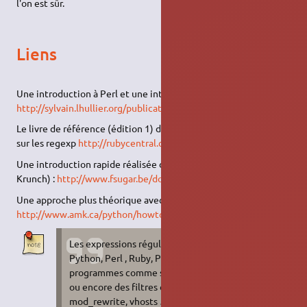
l'on est sûr.
Liens
Une introduction à Perl et une introduction au regexp :
http://sylvain.lhullier.org/publications/perl.html
(FR)
Le livre de référence (édition 1) de Ruby avec une petite partie
sur les regexp
http://rubycentral.com/book/language.html
(EN)
Une introduction rapide réalisée dans notre FSUG (merci à
Krunch) :
http://www.fsugar.be/docu/regex/regex.html
(FR)
Une approche plus théorique avec Python:
http://www.amk.ca/python/howto/regex/
(EN)
Les expressions régulières sont utilisés en
Python, Perl , Ruby, PHP, Java, C, C++, par des
programmes comme sed, awk, grep, vim, rename,
ou encore des filtres dans apache et lighttpd (
mod_rewrite, vhosts …), adblock dans firefox…