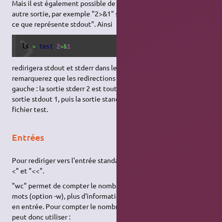
Mais il est également possible de rediriger une sortie vers une
autre sortie, par exemple "2>&1" signifie "rediriger stderr vers
ce que représente stdout". Ainsi
ls
>
test
2
>&
1
redirigera stdout et stderr dans le fichier test. Vous
remarquerez que les redirections s'effectuent de droite à
gauche : la sortie stderr 2 est tout d'abord redirigée vers la
sortie stdout 1, puis la sortie standard de ls s'inscrit dans le
fichier test.
Entrées
Pour rediriger vers l'entrée standard stdin, nous allons utiliser "
<" et "<<".
"wc" permet de compter le nombre de lignes (option -l) ou de
mots (option -w), plus d'informations dans la page man de wc,
en entrée. Pour compter le nombre de lignes d'un fichier on
peut donc utiliser :