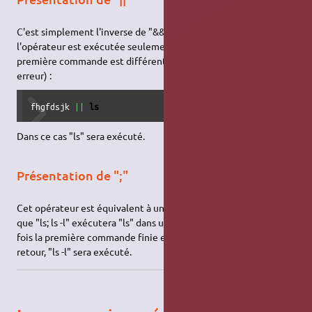
C'est simplement l'inverse de "&&". La commande à droite de
l'opérateur est exécutée seulement si le code de retour de la
première commande est différent de 0 (donc s'il y a eu une
erreur) :
fhgfdsjk 
||
ls
Dans ce cas "ls" sera exécuté.
Présentation de ";"
Cet opérateur est équivalent à un retour à la ligne, c'est à dire
que "ls; ls -l" exécutera "ls" dans un premier temps puis, une
fois la première commande finie et quel que soit son code de
retour, "ls -l" sera exécuté.