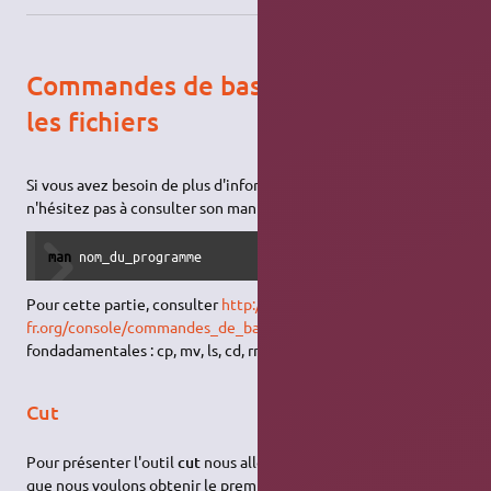
Commandes de base pour traiter
les fichiers
Si vous avez besoin de plus d'informations sur une commande
n'hésitez pas à consulter son manuel via la commande :
man
 nom_du_programme
Pour cette partie, consulter
http://doc.ubuntu-
fr.org/console/commandes_de_base
pour les commandes
fondadamentales : cp, mv, ls, cd, rm, chmod, chown et find.
Cut
Pour présenter l'outil
cut
nous allons par exemple considérer
que nous voulons obtenir le premier mot (correspondant au