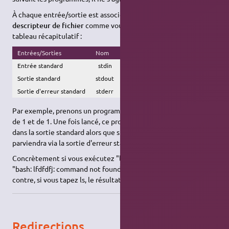
À chaque entrée/sortie est associée un numéro appelé
descripteur de fichier
comme vous pouvez le voir dans ce
tableau récapitulatif :
Entrées/Sorties
Nom
Numéro
Entrée standard
stdin
0
Sortie standard
stdout
1
Sortie d'erreur standard
stderr
2
Par exemple, prenons un programme censé effectuer l'addition
de 1 et de 1. Une fois lancé, ce programme donnera un résultat
dans la sortie standard alors que s'il y a une erreur, elle nous
parviendra via la sortie d'erreur standard.
Concrètement si vous exécutez "lfdfdfj" dans un terminal,
"bash: lfdfdfj: command not found" sera retourné sur stderr. Par
contre, si vous tapez ls, le résultat sera retourné sur stdout.
Redirections