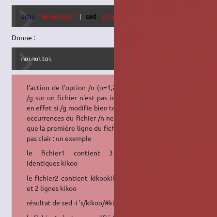
echo
"moimoimoi"
|
sed
's/moi/toi/3'
Donne :
moimoitoi
l'action de l'option /n (n=1,2,3…) et
/g sur un fichier n'est pas identique
en effet si /g modifie bien toutes les
occurrences du fichier /n ne modifie
que la première ligne du fichier c'est
pas clair : un exemple
le fichier1 contient 3 lignes
identiques kikoo
le fichier2 contient kikookikookikoo
et 2 lignes kikoo
résultat de sed -i 's/kikoo/#kikoo/2 :