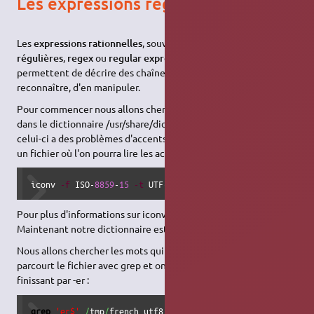
Les expressions régulières
Les
expressions rationnelles
, souvent appelées
expressions
régulières
,
regex
ou
regular expressions
sont des notations qui
permettent de décrire des chaînes de caractères, d'en
reconnaître, d'en manipuler.
Pour commencer nous allons chercher grâce à elles des mots
dans le dictionnaire /usr/share/dict/french, malheureusement
celui-ci a des problèmes d'accents, on va donc le convertir en
un fichier où l'on pourra lire les accents :
iconv 
-f
 ISO-
8859
-
15
-t
 UTF-
8
/
usr
/
share
/
dict
/
french 
>
/
t
Pour plus d'informations sur iconv, voir la page du manuel.
Maintenant notre dictionnaire est /tmp/french.utf8 .
Nous allons chercher les mots qui finissent par -er, pour cela on
parcourt le fichier avec grep et on ne sort que les lignes
finissant par -er :
grep
'er$'
/
tmp
/
french.utf8