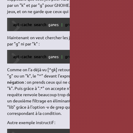
par un "k" et par "g" pour GNOME. Pour cela on cherche tous les
jeux, et on ne garde que ceux qui commencent par "k" ou "g" :
apt-cache search
 games 
|
grep
'^[gk]'
Maintenant on veut chercher les jeux qui ne commencent ni
par "g" ni par "k" :
apt-cache search
 games 
|
grep
'^[^gk].*'
|
grep
-v
'^lib'
Comme on l'a déjà vu [^gk] retourne ce qui commence par un
"g" ou un "k", le "^" devant l'expression
[]
joue le rôle de
négation
: on prends ceux qui ne commencent ni par "g" ni par
"k". Puis grâce à ".*" on accepte n'importe quelle fin. Mais cette
requête renvoie beaucoup trop de résultats, on effectue donc
un deuxième filtrage en éliminant ceux qui commencent par
"lib" grâce à l'option -v de grep qui enlève les lignes
correspondant à la condition.
Autre exemple instructif :