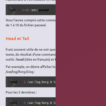
cut
-c
1
-
10
/
etc
/
passwd
Vous l'aurez compris cette commande récupère les caractères
de 1 à 10 du fichier passwd.
Head et Tail
Il est souvent utile de ne voir que le début ou que la fin d'un
texte, du résultat d'une commande,… Il existe pour cela deux
outils :
head
(tête en français) et
tail
(queue en français).
Par exemple, on désire afficher les 5 premières lignes du fichier
/var/log/Xorg.0.log :
head
-n
5
/
var
/
log
/
Xorg.0.log
Pour les 5 dernières :
tail
-n
5
/
var
/
log
/
Xorg.0.log