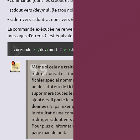
- commande (dont les stdout et stderr sont redirigées)
- stdout vers /dev/null (le trou noir)
- stderr vers stdout … donc vers /dev/null
La commande exécutée ne renverra ni sa sortie, ni ses
messages d'erreur. C'est équivalent à :
commande 
>
/
dev
/
null 
2
>
/
dev
/
null
Même si cela ne traite pas directement des
redirections, il est important de connaitre un
fichier spécial nommé
null
. Il permet de rediriger
un descripteur de fichier vers un fichier qui
supprimera toutes les données qui lui seront
ajoutées. Il porte le nom d'
absorbeur de
données
. Si par exemple vous ne voulez pas voir
le résultat d'une commande, il vous suffit de
rediriger stdout vers /dev/null : "ls >/dev/null".
Pour plus d'information sur le fichier null voir la
page man de null.