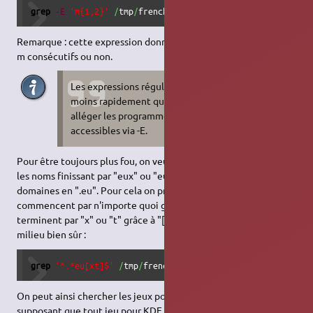
grep
-E
'm{1,2}'
/
tmp
/
french.utf8
Remarque : cette expression donne les mots contenant 1 ou 2
m consécutifs ou non.
Les expressions régulières étendues se calculent
moins rapidement que celles de bases, pour
alléger les programmes elles sont regroupées et
accessibles via -E.
Pour être toujours plus fou, on veut maintenant trouver tous
les noms finissant par "eux" ou "eut" pour créer des noms de
domaines en ".eu". Pour cela on prend les mots qui
commencent par n'importe quoi grâce à "^.*", puis qui
terminent par "x" ou "t" grâce à "[xt]", tout ça avec "eu" au
milieu bien sûr :
grep
'^.*eu[xt]$'
/
tmp
/
french.utf8
On peut ainsi chercher les jeux pour KDE et pour GNOME, en
supposant que tout jeu pour KDE qui se respecte commence