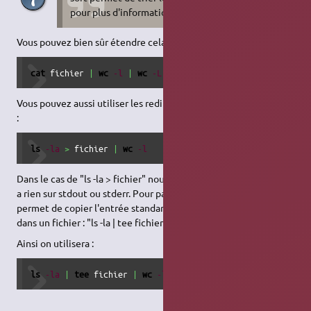
pour plus d'information "man sort".
Vous pouvez bien sûr étendre cela à plus de deux programmes :
cat
 fichier 
|
wc
-l
|
wc
-L
Vous pouvez aussi utiliser les redirections vues précédemment
:
ls
-la
>
 fichier 
|
wc
-l
Dans le cas de "ls -la > fichier" nous pouvons remarquer qu'il n'y
a rien sur stdout ou stderr. Pour pallier à cela le programme tee
permet de copier l'entrée standard sur la sortie standard et
dans un fichier : "ls -la | tee fichier".
Ainsi on utilisera :
ls
-la
|
tee
 fichier 
|
wc
-l