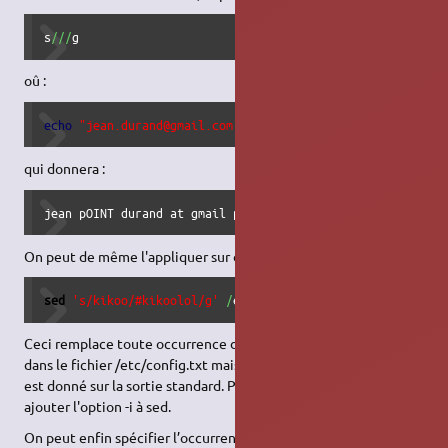
s
///
g
oû :
echo
"jean.durand@gmail.com"
|
sed
-e
's/@/ at /'
-e
's/\
qui donnera :
jean pOINT durand at gmail pOINT com
On peut de même l'appliquer sur des fichiers :
sed
's/kikoo/#kikoolol/g'
/
etc
/
config.txt
Ceci remplace toute occurrence de "kikoo" par "#kikoolol"
dans le fichier /etc/config.txt mais ne le modifie pas, le résultat
est donné sur la sortie standard. Pour modifier le fichier il faut
ajouter l'option -i à sed.
On peut enfin spécifier l’occurrence à remplacer :