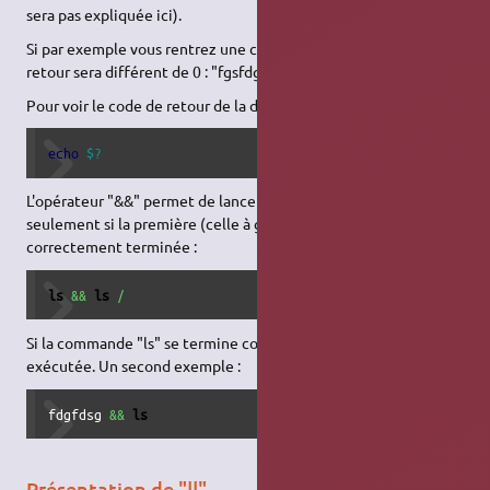
sera pas expliquée ici).
Si par exemple vous rentrez une commande erronée, le code de
retour sera différent de 0 : "fgsfdg".
Pour voir le code de retour de la dernière commande lancée :
echo
$?
L'opérateur "&&" permet de lancer une commande si et
seulement si la première (celle à gauche de l'opérateur) s'est
correctement terminée :
ls
&&
ls
/
Si la commande "ls" se termine correctement alors "ls /" sera
exécutée. Un second exemple :
fdgfdsg 
&&
ls
Présentation de "||"