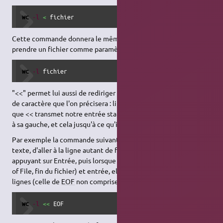
wc
-l
<
 fichier
Cette commande donnera le même résultat car wc peut
prendre un fichier comme paramètre :
wc
-l
 fichier
"<<" permet lui aussi de rediriger stdin mais jusqu'à une chaîne
de caractère que l'on précisera : littéralement on pourrait dire
que << transmet notre entrée standard (clavier) au programme
1)
à sa gauche, et cela jusqu'à ce qu'il rencontre une ligne
EOF
.
Par exemple la commande suivante vous permettra de taper un
texte, d'aller à la ligne autant de fois que vous voulez en
appuyant sur Entrée, puis lorsque vous taperez
EOF
(pour End
of File, fin du fichier) et entrée, elle comptera le nombre de
lignes (celle de
EOF
non comprise) que vous avez entrées.
wc
-l
<<
 EOF