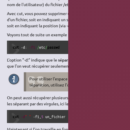
nom de l'utilisateur) du fichier /etc/passwd.
Avec cut, vous pouvez supprimer une partie de chaque ligne
d'un fichier, soit en indiquant un séparateur (avec l'option -d),
soit en indiquant la position (via -c).
Voyons tout de suite un exemple :
cut
 -d: 
-f1
/
etc
/
passwd
L'option "-d:" indique que le
séparateur
sera ":", et "-f1" indique
que l'on veut récupérer seulement la
première partie
.
Pour utiliser l'espace comme caractère de
séparation, utilisez l'option -d" ".
On peut aussi récupérer plusieurs parties en une seule fois en
les séparant par des virgules, ici les parties 1 et 5 :
cut
-d
" "
 -f1,
5
 un_fichier
Maintenant si l'on travaille en fonction de la position :