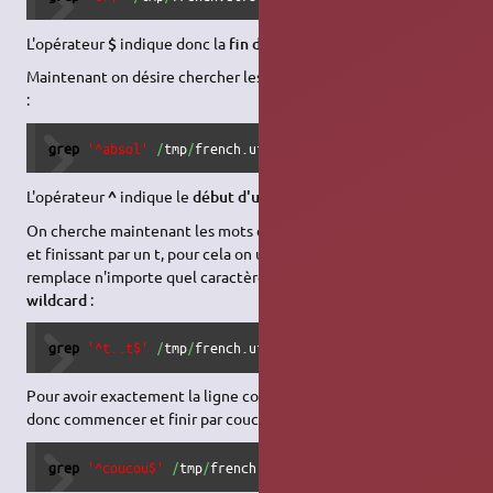
L'opérateur
$
indique donc la
fin de ligne
.
Maintenant on désire chercher les mots commençant par absol-
:
grep
'^absol'
/
tmp
/
french.utf8
L'opérateur
^
indique le
début d'une ligne
.
On cherche maintenant les mots de 4 caractères commençant
et finissant par un t, pour cela on utilise l'opérateur "
.
" qui
remplace n'importe quel caractère, il est parfois appelé
wildcard
:
grep
'^t..t$'
/
tmp
/
french.utf8
Pour avoir exactement la ligne contenant "coucou", qui doit
donc commencer et finir par coucou :
grep
'^coucou$'
/
tmp
/
french.utf8