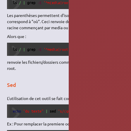
ls
/
|
grep
-E
'^m(edia|root)'
Les parenthèses permettent d'isoler un regroupement, et le |
correspond à "où". Ceci renvoie donc les fichiers/dossiers à la
racine commençant par media ou mroot.
Alors que :
ls
/
|
grep
-E
'^media|root'
renvoie les fichiers/dossiers commençant par media ou par
root.
Sed
L'utilisation de cet outil se fait comme ceci :
echo
"du texte"
|
sed
's/(qui)/(parquoi)'
Ex : Pour remplacer la premiere occurence :