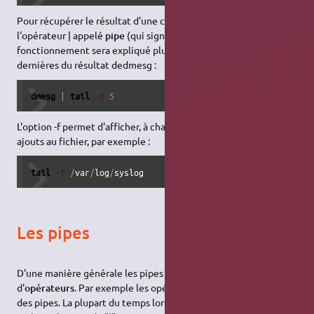
Pour récupérer le résultat d'une commande, nous allons utiliser
l'opérateur | appelé
pipe
(qui signifie tuyau…), son
fonctionnement sera expliqué plus bas. Pour récupérer les 5
dernières du résultat dedmesg :
dmesg
|
tail
-n
5
L'option -f permet d'afficher, à chaque fois qu'ils ont lieu, les
ajouts au fichier, par exemple :
tail
-f
/
var
/
log
/
syslog
Les pipes
D'une manière générale les pipes sont tout une gamme
d'
opérateurs
. Par exemple les opérateurs de redirection sont
des pipes. La plupart du temps lorsque l'on parle de pipe, on