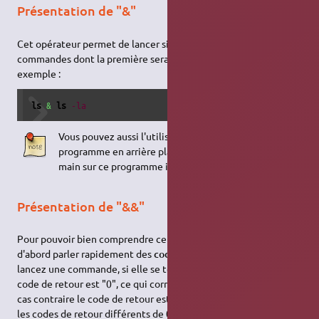
Présentation de "&"
Cet opérateur permet de lancer simultanément deux
commandes dont la première sera lancée en arrière plan. Par
exemple :
ls
&
ls
-la
Vous pouvez aussi l'utiliser pour mettre un
programme en arrière plan : "ed &". Pour reprendre la
main sur ce programme il faut utiliser la commande fg.
Présentation de "&&"
Pour pouvoir bien comprendre ce que fait cet opérateur il faut
d'abord parler rapidement des
codes de retour
: quand vous
lancez une commande, si elle se termine correctement alors le
code de retour est "0", ce qui correspond à un succès, dans le
cas contraire le code de retour est différent de 0 (bien entendu
les codes de retour différents de 0 ont une signification qui ne