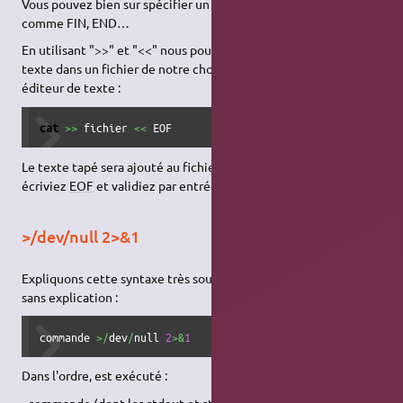
Vous pouvez bien sur spécifier un chaîne différente de
EOF
comme FIN, END…
En utilisant ">>" et "<<" nous pouvons facilement ajouter du
texte dans un fichier de notre choix de la même manière qu'un
éditeur de texte :
cat
>>
 fichier 
<<
 EOF
Le texte tapé sera ajouté au fichier jusqu'à ce que vous vous
écriviez
EOF
et validiez par entrée.
>/dev/null 2>&1
Expliquons cette syntaxe très souvent rencontrée et reprise
sans explication :
commande 
>/
dev
/
null 
2
>&
1
Dans l'ordre, est exécuté :