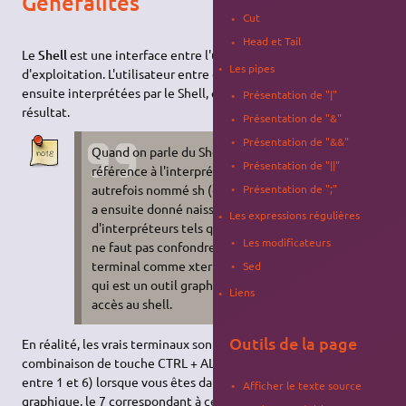
Généralités
Cut
Head et Tail
Le
Shell
est une interface entre l'utilisateur et le système
Les pipes
d'exploitation. L'utilisateur entre des commandes, qui sont
ensuite interprétées par le Shell, et celui-ci renvoie un certain
Présentation de "|"
résultat.
Présentation de "&"
Présentation de "&&"
Quand on parle du Shell, on fait souvent
Présentation de "||"
référence à l'interpréteur de commande,
autrefois nommé sh (contraction de shell), et qui
Présentation de ";"
a ensuite donné naissance à tout un éventail
Les expressions régulières
d'interpréteurs tels que bash, csh, zsh, ksh… qu'il
Les modificateurs
ne faut pas confondre avec un émulateur de
terminal comme xterm, eterm, gnome-terminal
Sed
qui est un outil graphique qui permet d'avoir
Liens
accès au shell.
Outils de la page
En réalité, les vrais terminaux sont accessibles via la
combinaison de touche CTRL + ALT + Fx (où x est un chiffre
entre 1 et 6) lorsque vous êtes dans un environnement
Afficher le texte source
graphique, le 7 correspondant à cette session. Si vous êtes dans