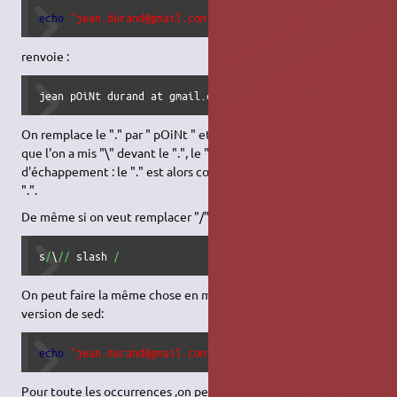
echo
"jean.durand@gmail.com"
|
sed
's/@/ at /'
|
sed
's/\
renvoie :
jean pOiNt durand at gmail.com
On remplace le "." par " pOiNt " et le "@" par " at ", on voit ici
que l'on a mis "\" devant le ".", le "\" est le caractère
d'échappement : le "." est alors considéré comme le caractère
".".
De même si on veut remplacer "/" par "slash", on utiliserait
s
/
\
//
 slash 
/
On peut faire la même chose en moins long en utilisant l'autre
version de sed:
echo
"jean.durand@gmail.com"
|
sed
-e
's/@/ at /'
-e
's/\
Pour toute les occurrences ,on peut aussi utiliser :