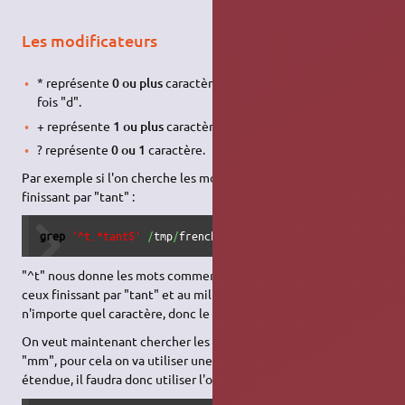
Les modificateurs
* représente
0 ou plus
caractères. Exemple : d* = 0 ou plus
fois "d".
+ représente
1 ou plus
caractères.
? représente
0 ou 1
caractère.
Par exemple si l'on cherche les mots commençant par "t" et
finissant par "tant" :
grep
'^t.*tant$'
/
tmp
/
french.utf8
"^t" nous donne les mots commençant par "t", "tant$" prends
ceux finissant par "tant" et au milieu on veut 0 ou plus fois
n'importe quel caractère, donc le ".".
On veut maintenant chercher les mots contenant "m" ou
"mm", pour cela on va utiliser une expression régulière
étendue, il faudra donc utiliser l'option "-E" de grep :