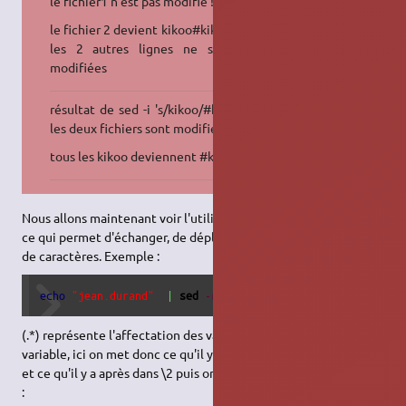
le fichier1 n'est pas modifié !
le fichier 2 devient kikoo#kikookikoo
les 2 autres lignes ne sont pas
modifiées
résultat de sed -i 's/kikoo/#kikoo/g :
les deux fichiers sont modifiés
tous les kikoo deviennent #kikoo
Nous allons maintenant voir l'utilisation de variables avec sed
ce qui permet d'échanger, de déplacer des parties d'une chaîne
de caractères. Exemple :
echo
"jean.durand"
|
sed
-r
's/(.*)\.(.*)/\2.\1/'
(.*) représente l'affectation des variables et \n la n-ième
variable, ici on met donc ce qu'il y a avant le point ("\.") dans \1
et ce qu'il y a après dans \2 puis on met \2 devant \1, on obtient
: