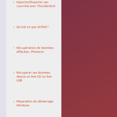
Importer/Exporter ses
22:25
courriels avec Thunderbird
Le
Alfe noir
03/03/2014,
Qu'est-ce que dcfldd ?
03:57
Le
toth_o
31/05/2008,
Récupération de données
19:38
effacées : Photorec
Le
YannUbuntu
27/01/2010,
Récupérer ses données
01:23
depuis un live-CD ou live-
USB
Le
27/04/2010,
Réparation du démarrage
19:10
Windows