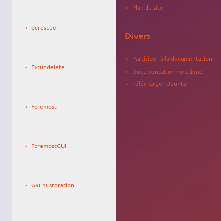
Plan du site
Le
okram
19/06/2010,
ddrescue
14:31
Divers
Le
libaud
Participer à la documentation
09/01/2014,
Extundelete
11:03
Documentation hors ligne
Télécharger Ubuntu
Le
10/04/2023,
Foremost
14:27
Le
Lhoumaud
24/10/2009,
David
ForemostGUI
02:07
Le
04/05/2008,
GREYCstoration
20:24
Le
YoBoY
12/03/2008,