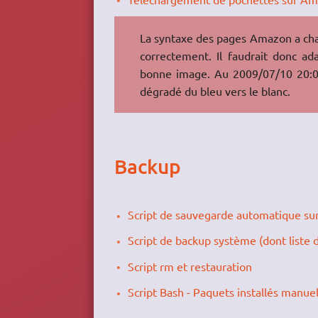
La syntaxe des pages Amazon a chan
correctement. Il faudrait donc ada
bonne image. Au 2009/07/10 20:00
dégradé du bleu vers le blanc.
Backup
Script de sauvegarde automatique su
Script de backup système (dont liste 
Script rm et restauration
Script Bash - Paquets installés manue