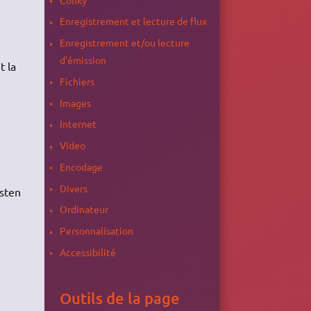
Enregistrement et lecture de flux
Enregistrement et/ou lecture
d'émission
 la
Fichiers
Images
Internet
Video
Encodage
Divers
isten
Ordinateur
Personnalisation
Accessibilité
Outils de la page