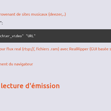
rovenant de sites musicaux (deezer,..)
":
ichier_video" "URL"
ur flux real (rtsp://, fichiers .ram) avec RealRipper (GUI basée 
ement du navigateur
lecture d'émission