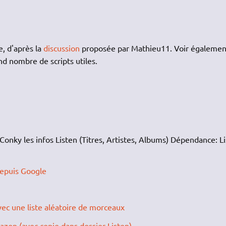
e, d'après la
discussion
proposée par Mathieu11. Voir également
nd nombre de scripts utiles.
 Conky les infos Listen (Titres, Artistes, Albums) Dépendance: L
depuis Google
ec une liste aléatoire de morceaux
zon (avec copie dans dossier Listen)