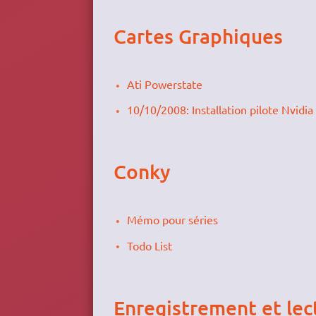
Cartes Graphiques
Ati Powerstate
10/10/2008: Installation pilote Nvidia
Conky
Mémo pour séries
Todo List
Enregistrement et lec