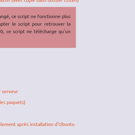
gé, ce script ne fonctionne plus
pter le script pour retrouver la
, ce script ne télécharge qu'un
r serveur
des paquets)
llement après installation d'Ubuntu