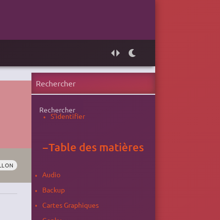
Rechercher
S'identifier
−
Table des matières
LLON
Audio
Backup
Cartes Graphiques
Conky