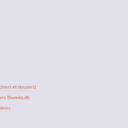
chiers et dossiers)
iers Thumbs.db
sieurs