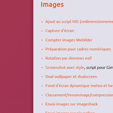
Images
Ajout au script NIS (redimensionnem
Capture d'écran
Compter images Webilder
Préparation pour cadres numériques
Rotation par donnees exif
Screenshot avec style
, script pour G
Dual wallpaper et dualscreen
Fond d'écran dynamique meteo et he
Classement/renommage/compression d
Envoi images sur imageshack
Envoi images sur pix.nofrag