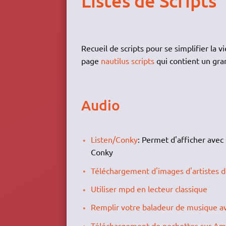
Listes de Scripts
Recueil de scripts pour se simplifier la vi
page
nautilus scripts
qui contient un gra
Audio
Listen/Conky
: Permet d'afficher avec
Conky
Téléchargement d'images d'artistes 
Utiliser mpd en lecteur classique
Remplir votre baladeur de musique av
Téléchargement de pochettes sur Ama