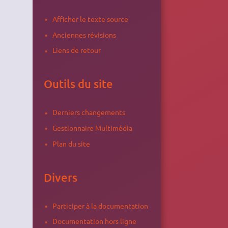
Afficher le texte source
Anciennes révisions
Liens de retour
Outils du site
Derniers changements
Gestionnaire Multimédia
Plan du site
Divers
Participer à la documentation
Documentation hors ligne