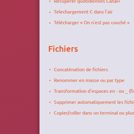
Recuperer quotidiennes Canal+
Telechargement C dans l'air
Télécharger « On n'est pas couché »
Fichiers
Concaténation de fichiers
Renommer en masse ou par type
Transformation d'espaces en - ou _ (fi
Supprimer automatiquement les fich
Copier/coller dans un terminal ou plu