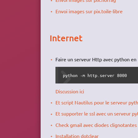
Envoi images sur pix.toile-libre
Internet
Faire un serveur Http avec python en
python -m http.server 8000
Discussion ici
Et script Nautilus pour le serveur pyt
Et supporter le ssl avec un serveur p
Check gmail avec diodes clignotantes
Installation dotclear