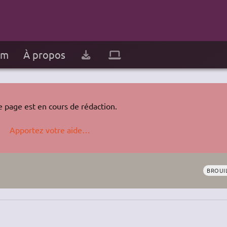
um
À propos
e page est en cours de rédaction.
Apportez votre aide…
BROUI