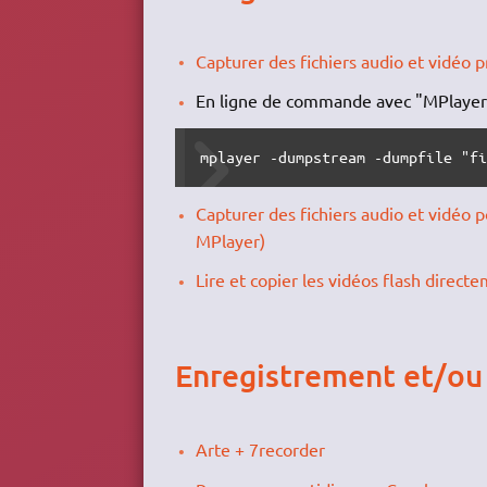
Capturer des fichiers audio et vidéo p
En ligne de commande avec "MPlayer
mplayer -dumpstream -dumpfile "f
Capturer des fichiers audio et vidéo po
MPlayer)
Lire et copier les vidéos flash direct
Enregistrement et/ou 
Arte + 7recorder