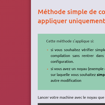
Méthode simple de co
appliquer uniquement
Cette méthode s'applique si:
si vous souhaitez vérifier simp
compilation sans rentrer dans 
configuration.
si vous avez un noyau (exemple 
simp
sur laquelle vous souhaitez
autre modification
Lancer votre machine avec le noyau que v