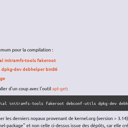
inimum pour la compilation :
al initramfs-tools fakeroot
s dpkg-dev debhelper bin86
age
ler d'un coup avec l'outil
apt-get
:
tial initramfs-tools fakeroot debconf-utils dpkg-dev deb
er les derniers noyaux provenant de kernel.org (version > 3.14),
rnel-package" et non celle ci-dessus issue des dépôts, car elle cr