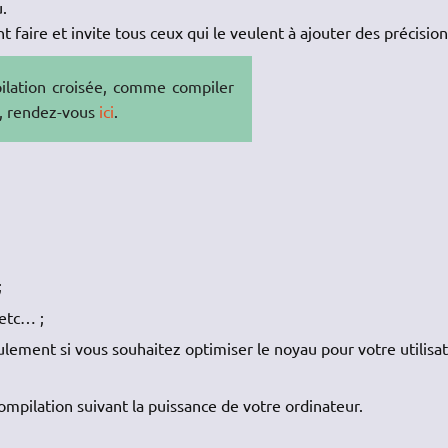
.
faire et invite tous ceux qui le veulent à ajouter des précisio
pilation croisée, comme compiler
, rendez-vous
ici
.
;
 etc… ;
ement si vous souhaitez optimiser le noyau pour votre utilisat
mpilation suivant la puissance de votre ordinateur.