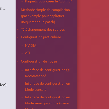
Paquets pour créer le ".config"
ns …
Méthode simple de compilation
(par exemple pour appliquer
uniquement un patch)
Téléchargement des sources
Configuration particulière
NVIDIA
ATI
Configuration du noyau
Interface de configuration QT -
Recommandé
Interface de configuration en
ion)
Mode console
Interface de configuration en
Mode semi-graphique (menu
bleu)