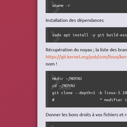
uname -r
Installation des dépendances
sudo apt install -y git build-es
Récupération du noyau ; la liste des branc
https://git.kernel.org/pub/scm/linux/kern
nom !
mkdir ~/NOYAU

cd ~/NOYAU

git clone --depth=1 -b linux-5.10
#                    ^ modifier 
Donner les bons droits à vos fichiers et 