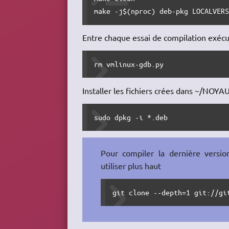
make -j$(nproc) deb-pkg LOCALVER
Entre chaque essai de compilation exécu
rm vmlinux-gdb.py
Installer les fichiers crées dans ~/NOYA
sudo dpkg -i *.deb
Pour compiler la dernière versio
utiliser plus haut
git clone --depth=1 git://gi