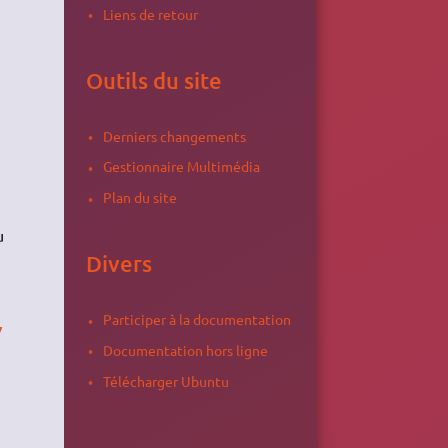
Liens de retour
Outils du site
Derniers changements
Gestionnaire Multimédia
Plan du site
u
Divers
Participer à la documentation
v
Documentation hors ligne
Télécharger Ubuntu