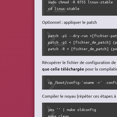
sudo chmod -R 0755 linux-stable

cd linux-stable
Optionnel : appliquer le patch
patch -p1 --dry-run <[fichier-pat
patch -p1 < [fichier_de_patch] (p
patch -R < [fichier_de_patch] (p
Récupérer le fichier de configuration d
que celle téléchargée
pour la compilati
cp /boot/config-`uname -r` .conf
Compiler le noyau (répéter ces étapes à
yes '' | make oldconfig

make clean
