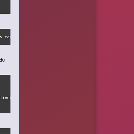
ev ccache
 du
linux-stable.git
