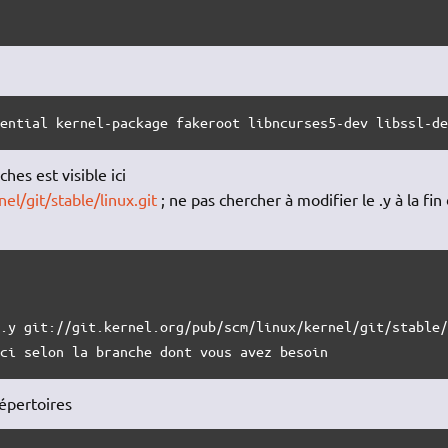
sential kernel-package fakeroot libncurses5-dev libssl-d
hes est visible ici
el/git/stable/linux.git
; ne pas chercher à modifier le .y à la fin
.y git://git.kernel.org/pub/scm/linux/kernel/git/stable/
ici selon la branche dont vous avez besoin
répertoires