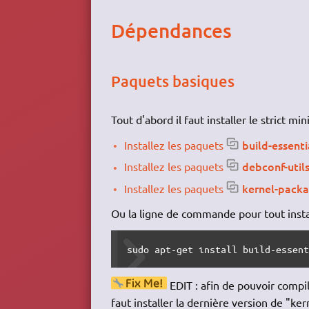
Dépendances
Paquets basiques
Tout d'abord il faut installer le strict m
build-essenti
Installez les paquets
debconf-util
Installez les paquets
kernel-pack
Installez les paquets
Ou la ligne de commande pour tout instal
sudo apt-get install build-essen
EDIT : afin de pouvoir compil
faut installer la dernière version de "ke