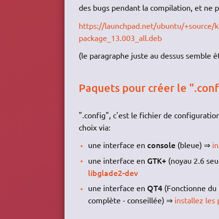
des bugs pendant la compilation, et ne pr
https://launchpad.net/ubuntu/+source/k
package_13.003_all.deb
(le paragraphe juste au dessus semble ê
Paquets pour créer le ".conf
".config", c'est le fichier de configurat
choix via:
console
une interface en
(bleue) ⇒
in
GTK+
une interface en
(noyau 2.6 se
libglade2-dev
QT4
une interface en
(Fonctionne du n
complète - conseillée) ⇒
installez les