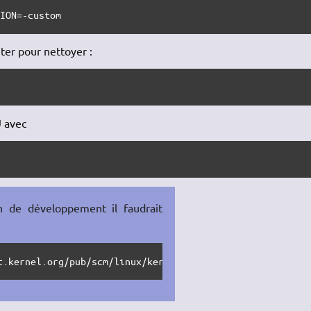
SION=-custom
ter pour nettoyer :
U avec
n de développement il faudrait
t.kernel.org/pub/scm/linux/kernel/git/torvalds/linux.git