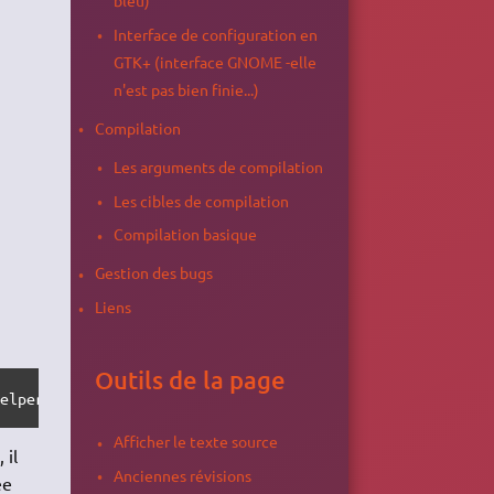
Interface de configuration en
GTK+ (interface GNOME -elle
n'est pas bien finie...)
Compilation
Les arguments de compilation
Les cibles de compilation
Compilation basique
Gestion des bugs
Liens
Outils de la page
helper bin86 kernel-package
Afficher le texte source
 il
Anciennes révisions
ée