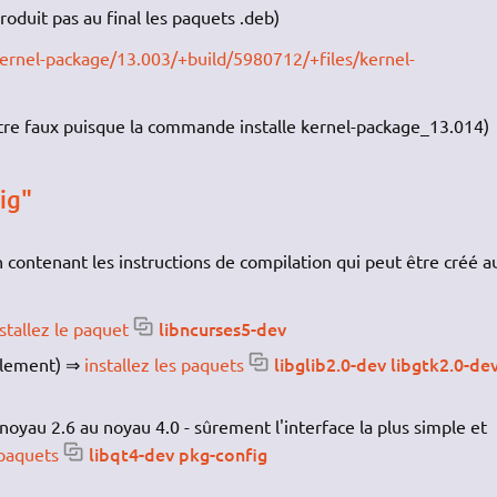
oduit pas au final les paquets .deb)
ernel-package/13.003/+build/5980712/+files/kernel-
tre faux puisque la commande installe kernel-package_13.014)
ig"
ion contenant les instructions de compilation qui peut être créé a
libncurses5-dev
stallez le paquet
libglib2.0-dev libgtk2.0-de
ulement) ⇒
installez les paquets
oyau 2.6 au noyau 4.0 - sûrement l'interface la plus simple et
libqt4-dev pkg-config
 paquets