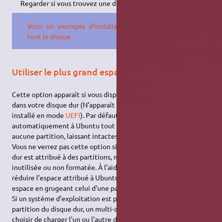
Regarder si vous trouvez une documentation française.
Voici un exemple d'installation sur
tout le disque
Utiliser le plus grand espace disponible
Cette option apparaît si vous disposez d'espace libre non alloué
dans votre disque dur (N’apparaît pas si Windows® est déjà
installé en mode
UEFI
). Par défaut, elle attribue
automatiquement à Ubuntu tout l'espace qui n'est assigné à
aucune partition, laissant intactes les partitions existantes.
Vous ne verrez pas cette option si tout l'espace de votre disque
dur est attribué à des partitions, même si l'une d'entre elles est
inutilisée ou non formatée. À l'aide du curseur, vous pouvez
réduire l'espace attribué à Ubuntu et même agrandir cet
espace en grugeant celui d'une partition existante.
Si un système d'exploitation est présent dans une autre
partition du disque dur, un multi-amorçage sera paramétré pour
choisir de charger l'un ou l'autre des systèmes d'exploitation à