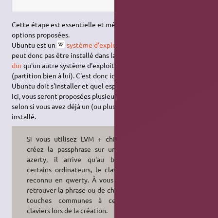
Cette étape est essentielle et mérite que l'on s'attarde aux
options proposées.
Ubuntu est un
système d’exploitation
à part entière. Il ne
peut donc pas être installé dans la même
partition de disque
dur
qu'un autre système d'exploitation; il doit avoir sa zone
(partition bien à lui). C'est donc ici que vous définirez où
Ubuntu doit s'installer et quel espace vous lui accordez.
Ici, vous seront proposées plusieurs options présentes ou pas
selon si vous avez déjà un (ou plusieurs) système d'exploitation
installé.
Si vous utilisez LVM + chiffrer, et
créez la passphrase sur un clavier
azerty, il arrive qu'au boot sur
certains ordinateurs, le clavier soit
reconnu en qwerty. À vous de bien
retrouver la phrase ou de choisir des
touches communes à ces deux
claviers lors de la création.