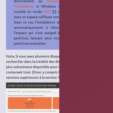
directement au
lancement de
l'installation
si Windows est déjà
installé en mode
UEFI
ET
que vous
avez un espace suffisant non assigné.
Dans ce cas, l'installateur attribuera
automatiquement à Ubuntu tout
l'espace qui n'est assigné à aucune
partition, laissant ainsi intactes les
partitions existante.
Nota, Si vous avez plusieurs disques, l'installateur va d'abord
rechercher dans la totalité des disques, l'espace disponible le
plus volumineux disponible pour installer sa partition
contenant tout. (Donc y compris le fichier de swap) pour les
versions supérieures à la version 16.04.