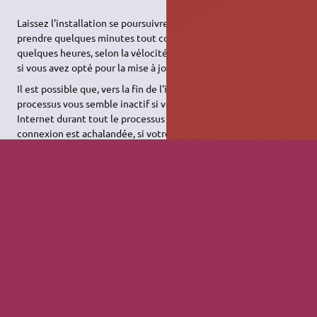
Laissez l'installation se poursuivre jusqu'à la fin. Cela peu
prendre quelques minutes tout comme cela peut durer
quelques heures, selon la vélocité de votre matériel ou encore
si vous avez opté pour la mise à jour pendant l'installation.
Il est possible que, vers la fin de l'installation (vers 80%), le
processus vous semble inactif si vous n'êtes pas connecté à
Internet durant tout le processus d'installation, si votre
connexion est achalandée, si votre connexion à Internet passe
par un serveur mandataire ou si les serveurs d'Ubuntu sont très
sollicités: c'est normal. L'installateur a besoin de récupérer
quelques paquets de langues supplémentaires dans les
dépôts
et peut prendre un certain temps à passer à l'étape suivante
dans ces cas-ci.
Pour patienter, un diaporama vous présentera Ubuntu. Il suffit
de cliquer sur la flèche de droite pour le faire défiler et savoir
comment fonctionne Ubuntu pour vous simplifier la vie.