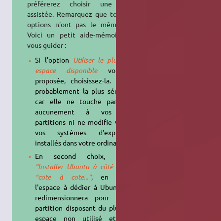
préférerez choisir une option
assistée. Remarquez que toutes les
options n'ont pas le même effet.
Voici un petit aide-mémoire pour
vous guider :
Si l'option
Utiliser le plus grand
espace disponible
vous est
proposée, choisissez-la. Elle est
probablement la plus sécuritaire,
car elle ne touche par défaut
aucunement à vos autres
partitions ni ne modifie votre ou
vos systèmes d'exploitation
installés dans votre ordinateur ;
En second choix, préférez
"Installer Ubuntu à côté de..." ou
"cote à cote..."
, en ajustant
l'espace à dédier à Ubuntu. Ceci
redimensionnera pour vous la
partition disposant du plus grand
espace non utilisé et créera