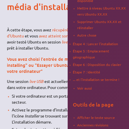
disponible
média d'installation
Mettre à niveau Ubuntu XX.XX
vers Ubuntu XX.XX
Supprimer Ubuntu XX.XX et
réinstaller
À cette étape, vous avez
récupéré un média d'installation
Autre chose
d'Ubuntu
et vous
avez atteint son menu de démarrage
. Après
avoir testé Ubuntu en session
live USB
, vous êtes maintenant
Étape 4 : Lancer l'installation
prêt à installer Ubuntu.
Étape 5 : Emplacement
géographique
Vous avez choisi l'entrée de menu "Try Ubuntu without
installing" ou "Essayer Ubuntu sans rien changer sur
Étape 6 : Disposition du clavier
votre ordinateur"
Étape 7 : Identité
... et l'installation se termine !
Une session
live USB
est actuellement en cours d'exécution
dans votre ordinateur. Pour commencer l'installation d'Ubuntu:
Voir aussi
Si votre ordinateur est un portable, branchez-le sur le
secteur.
Outils de la page
Activez le programme d'installation en double-cliquant sur
l'icône
Installer
se trouvant sur le bureau.
Afficher le texte source
L'installation démarre.
Anciennes révisions