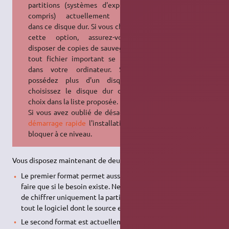
partitions (systèmes d'exploitation
compris) actuellement présents
dans ce disque dur. Si vous choisissez
cette option, assurez-vous de
disposer de copies de sauvegarde de
tout fichier important se trouvant
dans votre ordinateur. Si vous
possédez plus d'un disque dur,
choisissez le disque dur de votre
choix dans la liste proposée.
Si vous avez oublié de désactiver le
démarrage rapide
l'installation peut
bloquer à ce niveau.
Vous disposez maintenant de deux formats de partitions.
Le premier format permet aussi de chiffrer la partition. Ne
faire que si le besoin existe. Ne pas oublier qu'il peut suffire
de chiffrer uniquement la partition de données et pas du
tout le logiciel dont le source est public.
Le second format est actuellement qualifié d'
expérimental
.