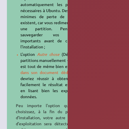
automatiquement les partitions
nécessaires à Ubuntu. Des risques
minimes de perte de données
existent, car vous redimensionnez
une partition. Pensez à
sauvegarder vos fichiers
importants avant de continuer
l'installation ;
L'option
Autre chose
(Définir les
partitions manuellement - avancé)
est tout de même bien expliquée
dans son document dédié
. Vous
devriez réussir à obtenir assez
facilement le résultat escompté
en lisant bien les explications
données.
Peu importe l'option que vous
choisissez, à la fin du processus
d'installation, votre autre système
d'exploitation sera détecté et un