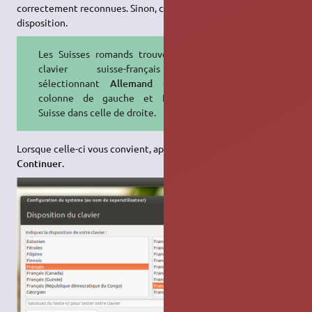
correctement reconnues. Sinon, choisissez une autre
disposition.
Les Suisses romands trouveront le
clavier suisse-français en
sélectionnant
Allemand
dans la
colonne de gauche et Français-
Suisse dans celle de droite.
Lorsque celle-ci vous convient, appuyez sur le bouton
Continuer
.