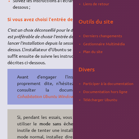
Suivez les instructions à l'écran, telles que décrites ci-
Liens de retour
dessous ;
Si vous avez choisi l'entrée de menu "Installer Ubuntu"
Outils du site
C'est un choix déconseillé pour le débutant: dans tous les cas, il
Derniers changements
est préférable de choisir l'entrée de menu "Essayer Ubuntu" et
lancer l'installation depuis la session live comme expliqué ci-
Gestionnaire Multimédia
dessus
. L'installateur d'Ubuntu se charge directement. Il vous
Plan du site
suffit ensuite de suivre les instructions à l'écran, telles que
décrites ci-dessous.
Divers
Avant d'engager l'installation
proprement dite, n'hésitez pas à
Participer à la documentation
consulter la documentation
Documentation hors ligne
Cohabitation Ubuntu Windows
.
Télécharger Ubuntu
Si, pendant les essais, vous avez dû
utiliser le
mode sans échec
, il est
inutile de tenter une installation en
mode normal, installez directement