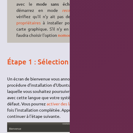
avec le
mode sans échec
puis
démarrez en mode
recovery
et
vérifiez qu'il n'y ait pas de
pilotes
propriétaires
à installer pour votre
carte graphique. S'il n'y en a pas, il
faudra choisir l'option
nomodeset
.
Étape 1 : Sélection de la langue
Un écran de bienvenue vous annonce que vous commencez la
procédure d'installation d'Ubuntu. Choisissez la langue dans
laquelle vous souhaitez poursuivre l'installation. C'est aussi
avec cette langue que votre système sera paramétré par
défaut. Vous pourrez
activer des langues supplémentaires
une
fois l'installation complétée. Appuyez sur
Suivant
pour
continuer à l'étape suivante.