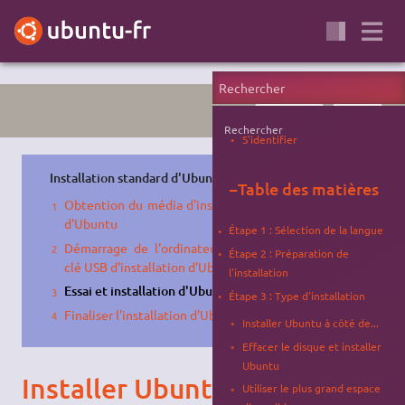
INSTALLATION
TUTORIEL
Rechercher
S'identifier
Installation standard d'Ubuntu
:
−
Table des matières
Obtention du média d'installation
d'Ubuntu
Étape 1 : Sélection de la langue
Démarrage de l'ordinateur sur la
Étape 2 : Préparation de
clé USB d'installation d'Ubuntu
l'installation
Essai et installation d'Ubuntu
Étape 3 : Type d'installation
Finaliser l'installation d'Ubuntu
Installer Ubuntu à côté de...
Effacer le disque et installer
Ubuntu
Installer Ubuntu avec le
Utiliser le plus grand espace