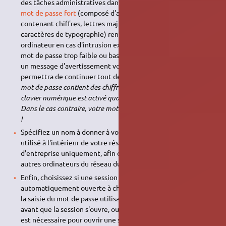
des tâches administratives dans votre ordinateur.
Choisir un
mot de passe fort
(composé d'au moins 8 caractères variés
contenant chiffres, lettres majuscules, lettres minuscules et
caractères de typographie) renforce la sécurité de votre
ordinateur en cas d'intrusion extérieure. Si vous entrez un
mot de passe trop faible ou basé sur un mot du dictionnaire,
un message d'avertissement vous en informera mais vous
permettra de continuer tout de même.
Attention : si votre
mot de passe contient des chiffres, vérifier auparavant que le
clavier numérique est activé quand vous êtes dans l'installeur.
Dans le cas contraire, votre mot de passe ne serait pas reconnu
!
Spécifiez un nom à donner à votre ordinateur : ce nom sera
utilisé à l'intérieur de votre réseau domestique ou
d'entreprise uniquement, afin de partager et accéder aux
autres ordinateurs du réseau duquel vous faites partie.
Enfin, choisissez si une session utilisateur doit être
automatiquement ouverte à chaque lancement d'Ubuntu, si
la saisie du mot de passe utilisateur doit être obligatoire
avant que la session s'ouvre, ou si la saisie du mot de passe
est nécessaire pour ouvrir une session et déverrouiller