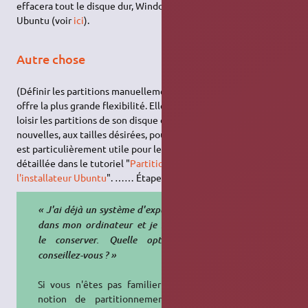
effacera tout le disque dur, Windows® compris, pour installer
Ubuntu (voir
ici
).
Autre chose
(Définir les partitions manuellement - avancé): Cette option
offre la plus grande flexibilité. Elle permet de redimensionner à
loisir les partitions de son disque dur et d'en créer des
nouvelles, aux tailles désirées, pour Ubuntu. C'est un mode qui
est particulièrement utile pour les experts. Cette option est
détaillée dans le tutoriel "
Partitionner manuellement avec
l'installateur Ubuntu
". …… Étape 4 : Lancer l'installation
« J'ai déjà un système d'exploitation
dans mon ordinateur et je souhaite
le conserver. Quelle option me
conseillez-vous ? »
Si vous n'êtes pas familier avec la
notion de partitionnement, vous