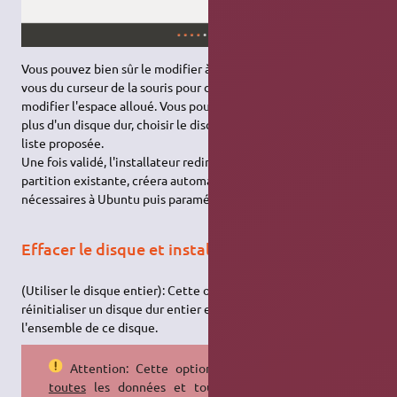
Vous pouvez bien sûr le modifier à votre convenance, servez-
vous du curseur de la souris pour déplacer le séparateur et ainsi
modifier l'espace alloué. Vous pouvez aussi si vous possédez
plus d'un disque dur, choisir le disque dur de votre choix dans la
liste proposée.
Une fois validé, l'installateur redimensionnera pour vous la
partition existante, créera automatiquement les partitions
nécessaires à Ubuntu puis paramétrera le multi-amorçage.
Effacer le disque et installer Ubuntu
(Utiliser le disque entier): Cette option vous permet de
réinitialiser un disque dur entier et d'installer Ubuntu sur
l'ensemble de ce disque.
Attention: Cette option efface
toutes
les données et toutes les