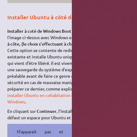
Installer Ubuntu à côté de...
Installer à coté de Windows Boot Manager
(l'exemple de
l'image ci-dessus avec Windows en mode EFI) ou
Installer côte
à côte, (le choix s'effectuant à chaque démarrage)
:
Cette option se contente de redimensionner une partition
existante et installe Ubuntu uniquement dans l'espace disque
qui vient d'être libéré. Il est vivement recommandé de faire
une sauvegarde du système d'exploitation existant au
préalable avant de faire ce genre d'installation pour plus de
sécurité en cas de mauvaise manipulation et, indispensable de
préparer ce dernier, comme expliqué dans le tutoriel
Comment
installer Ubuntu en cohabitation (double amorçage) avec
Windows
.
En cliquant sur
Continuer
, l'installateur vous proposera par
défaut un espace pour Ubuntu et sa
partition swap
.
N’apparaît pas et passerez