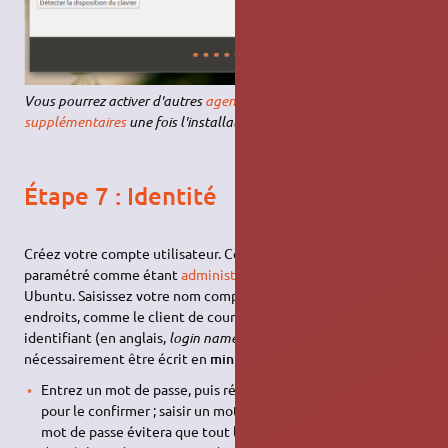
Vous pourrez activer d'autres
agencements de clavier
supplémentaires
une fois l'installation complétée
Étape 7 : Identité
Créez votre compte utilisateur. Ce compte sera aussi
paramétré comme étant
administrateur
de votre système
Ubuntu. Saisissez votre nom complet (il sera utilisé à quelques
endroits, comme le client de courrier électronique), puis un
identifiant (en anglais,
login name
) plus court. L'identifiant doit
nécessairement être écrit en
minuscules
.
Entrez un mot de passe, puis répétez ce même mot de passe
pour le confirmer ; saisir un mot de passe est obligatoire. Ce
mot de passe évitera que tout le monde puisse effectuer