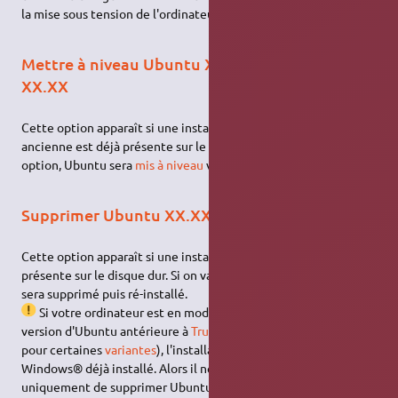
la mise sous tension de l'ordinateur.
Mettre à niveau Ubuntu XX.XX vers Ubuntu
XX.XX
Cette option apparaît si une installation d'Ubuntu plus
ancienne est déjà présente sur le disque dur. Si on valide cette
option, Ubuntu sera
mis à niveau
vers la nouvelle version.
Supprimer Ubuntu XX.XX et réinstaller
Cette option apparaît si une installation de Ubuntu est déjà
présente sur le disque dur. Si on valide cette option, Ubuntu
sera supprimé puis ré-installé.
Si votre ordinateur est en mode
EFI
et que vous utilisez une
version d'Ubuntu antérieure à
Trusty 14.04.2
(
Trusty 14.04.3
pour certaines
variantes
), l'installateur ne reconnaîtra pas
Windows® déjà installé. Alors il ne se contentera pas
uniquement de supprimer Ubuntu existant, l'installateur