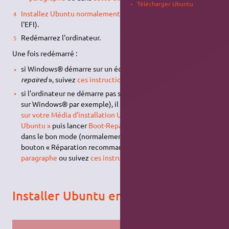
Télécharger Ubuntu
Installez Ubuntu normalement
(sans vous préoccuper de
l'EFI).
Redémarrez l'ordinateur.
Une fois redémarré :
si Windows® démarre sur un écran bleu «
Your PC needs to be
repaired
», suivez
ces instructions
;
si l'ordinateur ne démarre pas sur Ubuntu (mais directement
sur Windows® par exemple), il suffira de
démarrer à nouveau
sur votre Média d'installation Ubuntu, choisir « Essayer
Ubuntu »
puis lancer
Boot-Repair
afin de mettre Ubuntu
dans le bon mode (normalement il suffit d'un clic sur le
bouton « Réparation recommandée », sinon voir
ce
paragraphe
ou suivez
ces instructions
).
Installer Ubuntu en mode EFI