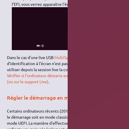
l'EFI, vous verrez apparaître l'écran ci-dessous :
Dans le cas d'une live
USB
MultiSystem
, ce moyen
d'identification à l'écran n'est pas possible : à la place, on peut
utiliser depuis la session live la commande du paragraphe
Vérifier si l'ordinateur démarre en mode EFI sur le disque dur
(ou sur le support Live)
.
Régler le démarrage en mode EFI ou classique
Certains ordinateurs récents (2011 et +) permettent de régler
le démarrage soit en mode classique (=mode
BIOS
) soit en
mode UEFI. La manière d'effectuer ce réglage varie selon les