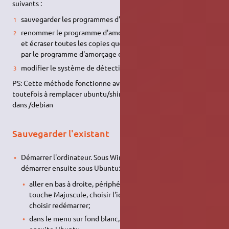
suivants :
sauvegarder les programmes d'amorçage EFI d'origine
renommer le programme d'amorçage standard de Microsoft,
et écraser toutes les copies que peut charger le bios UEFI
par le programme d'amorçage de grub
modifier le système de détection des autres
OS
de grub
PS: Cette méthode fonctionne avec Debian Jessie, en veillant
toutefois à remplacer ubuntu/shimx64.efi par le fichier présent
dans /debian
Sauvegarder l'existant
Démarrer l'ordinateur. Sous Windows 8, redémarrer pour
démarrer ensuite sous Ubuntu:
aller en bas à droite, périphérique, rester appuyé sur la
touche Majuscule, choisir l'icône de mise sous tension, et
choisir redémarrer;
dans le menu sur fond blanc, choisir <à compléter>, et