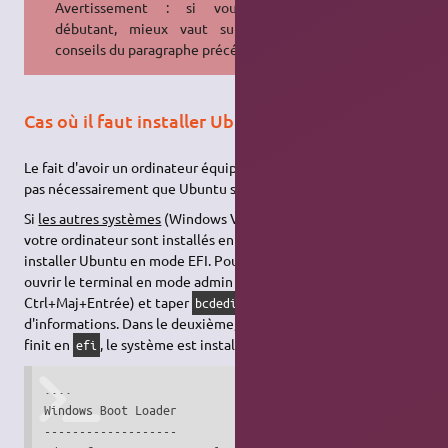
Avertissement : si vous êtes
débutant, mieux vaut suivre les
conseils du paragraphe précédent.
Cas où il faut installer Ubuntu en mode EFI
Le fait d'avoir un ordinateur équipé du système UEFI n'implique
pas nécessairement que Ubuntu soit installé en mode EFI.
Si
les autres systèmes
(Windows Vista/7/8,
GNU
/Linux…) de
votre ordinateur sont installés en mode EFI, alors il faut
installer Ubuntu en mode EFI. Pour le savoir, sous Windows
ouvrir le terminal en mode admin (Démarrer → taper
et
cmd
Ctrl+Maj+Entrée) et taper
. S'affichent deux blocs
bcdedit
d'informations. Dans le deuxième, le
path
est le révélateur : s'il
finit en
, le système est installé en EFI.
efi
....

Windows Boot Loader

-------------------
