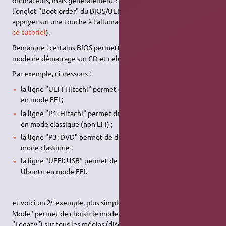
ordinateurs, mais généralement ce réglage se situe dans
l'onglet "Boot order" du
BIOS
/UEFI (il faut généralement
appuyer sur une touche à l'allumage du PC pour y accéder, voir
ce tutoriel
).
Remarque : certains
BIOS
permettent de régler séparément le
mode de démarrage sur CD et celui sur disque dur.
Par exemple, ci-dessous :
la ligne "UEFI Hitachi" permet de démarrer sur le disque dur
en mode EFI ;
la ligne "P1: Hitachi" permet de démarrer sur le disque dur
en mode classique (non EFI) ;
la ligne "P3: DVD" permet de démarrer sur le CD Ubuntu en
mode classique ;
la ligne "UEFI:
USB
" permet de démarrer sur le
liveUSB
Ubuntu en mode EFI.
e
et voici un 2
exemple, plus simple, où le paramètre "Boot
Mode" permet de choisir le mode de démarrage ("UEFI" ou
"Legacy") sur tous les médias (disque dur, CD,
USB
, etc.).