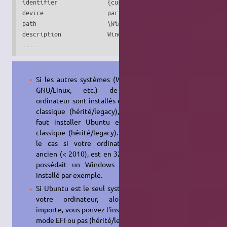
identifier              {current}

device                  partition=C:

path                    \Windows\system32\winload.efi

description             Windows 7 Home Premium (recovered)
....
Si les autres systèmes (Windows,
GNU
/Linux, etc.) de votre
ordinateur sont installés en mode
classique (hérité/legacy), alors il
faut installer Ubuntu en mode
classique (hérité/legacy). ⇒ C'est
le cas si votre ordinateur est
ancien (< 2010), est en 32 bits ou
possédait un Windows XP pré-
installé par exemple.
Si Ubuntu est le seul système sur
votre ordinateur, alors peu
importe, vous pouvez l'installer en
mode EFI ou pas (hérité/legacy).