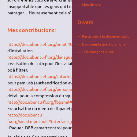
Plan du site
insupportable que les gens qui trouvent des solutions sans les
partager… Heureusement cela n' arrive pas souvent ici^^)
Divers
Mes contributions:
Participer à la documentation
https://doc.ubuntu-fr.org/emu0404
: réalisation du script
Documentation hors ligne
d'installation.
Télécharger Ubuntu
https://doc.ubuntu-fr.org/dansguardian_sans_serveur
:réalisation du tuto pour l'installation du filtre parentale sur le
pc à filtrer.
https://doc.ubuntu-fr.org/tutoriel/pam-usb
: réalisation du tuto
pour pam usb (authentification avec une clé usb).
https://doc.ubuntu-fr.org/personnaliser_livecd
: correction d'un
détail pour la compression du squashfs.
http://doc.ubuntu-fr.org/fbpanel#menu_en_francais
:
Francisation du menu de fbpanel par modification des sources
http://doc.ubuntu-
fr.org/smartmontools#interface_graphique_pour_smartmontools_j
: Paquet .DEB gsmartcontrol pour Jaunty
Au plaisir de Geeker parmi vous.