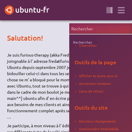
Salutation!
Rechercher
S'identifier
Je suis furious-therapy (akka Fred de mon vrai prénom)
joingnable à l' adresse fred
at
furious-therapy
dot
fr Utilisateur d'
Outils de la page
Ubuntu depuis septembre 2007 je me régale à découvrir et
bidouiller celui-ci dans tous les sens. Geek averti, pas grand
Afficher le texte source
chose ne m' a bloqué pour le moment et c'est ce que j'aime
Anciennes révisions
avec Ubuntu, tout se trouve à qui sait chercher (par exemple,
Liens de retour
dans le cadre de mon boulot je me suis remasterisé [à la
main^^] ubuntu afin d' en écrire plusieurs versions adaptées
aux besoins de mes clients et ainsi en comprendre le
Outils du site
fonctionnement complet après seulement 3 mois d' utilisation)
…
Derniers changements
Je participe, à mon niveau à l' édition et le complément d' info
Gestionnaire Multimédia
sur différents tuto de la wiki ainsi que sur le forum (rien de plus