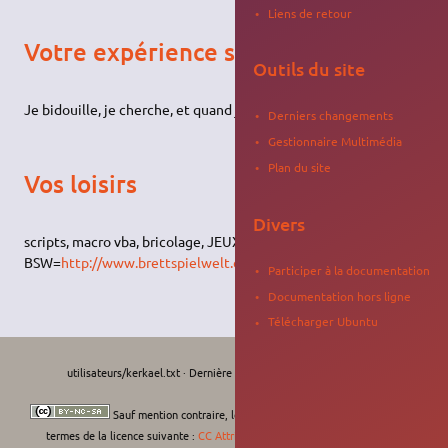
Liens de retour
Votre expérience sur Ubuntu
Outils du site
Je bidouille, je cherche, et quand je trouve j'en parle.
Derniers changements
Gestionnaire Multimédia
Plan du site
Vos loisirs
Divers
scripts, macro vba, bricolage, JEUX DE SOCIETE :
BSW=
http://www.brettspielwelt.de/?nation=fr
Participer à la documentation
Documentation hors ligne
Télécharger Ubuntu
utilisateurs/kerkael.txt
· Dernière modification :
Le 22/08/2009, 01:06
de
kerkael
Sauf mention contraire, le contenu de ce wiki est placé sous les
termes de la licence suivante :
CC Attribution-Noncommercial-Share Alike 4.0