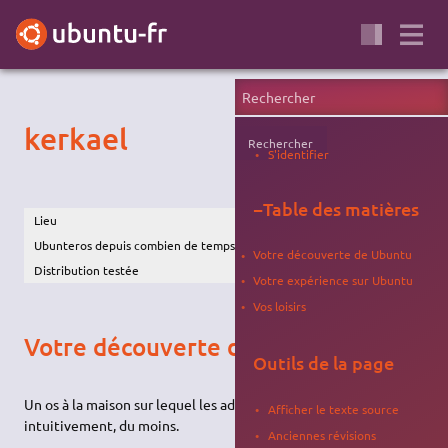
kerkael
Rechercher
S'identifier
−
Table des matières
Lieu
Région parisienne
Ubunteros depuis combien de temps
2 ans
Votre découverte de Ubuntu
Distribution testée
Hardy, Gutsy, Intrepid, …
Votre expérience sur Ubuntu
Vos loisirs
Votre découverte de Ubuntu
Outils de la page
Un os à la maison sur lequel les ados ne peuvent pas jouer, pas
Afficher le texte source
intuitivement, du moins.
Anciennes révisions