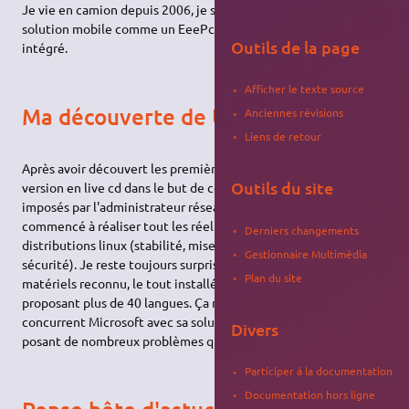
Je vie en camion depuis 2006, je suis donc en possession de
solution mobile comme un EeePc équipé d'un modem 3g
Outils de la page
intégré.
Afficher le texte source
Ma découverte de Ubuntu
Anciennes révisions
Liens de retour
Après avoir découvert les premières Knoppix et ses fameuses
Outils du site
version en live cd dans le but de contourner les restrictions
imposés par l'administrateur réseau de l'entreprise, j'ai
commencé à réaliser tout les réel avantage présent dans les
Derniers changements
distributions linux (stabilité, mise à jour complète du système,
Gestionnaire Multimédia
sécurité). Je reste toujours surpris de voir toujours plus de
Plan du site
matériels reconnu, le tout installé a partir d'un simple live-cd
proposant plus de 40 langues. Ça n'a rien a voir avec le
concurrent Microsoft avec sa solution certes universelle mais
Divers
posant de nombreux problèmes que chacun connaît.
Participer à la documentation
Documentation hors ligne