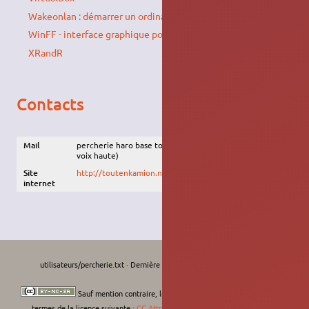
Wakeonlan : démarrer un ordinateur à distance
WinFF - interface graphique pour ffmpeg
XRandR
Contacts
Mail
percherie haro base toutenkamion point nette (lire à
voix haute)
Site
http://toutenkamion.net/
internet
utilisateurs/percherie.txt
· Dernière modification :
Le 11/09/2022, 12:26
de
moths-art
Sauf mention contraire, le contenu de ce wiki est placé sous les
termes de la licence suivante :
CC Attribution-Noncommercial-Share Alike 4.0