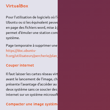
VirtualBox
Pour l'utilisation de logiciels où l'équivalent n'existe pas sur
Ubuntu ou si les équivalent peuvent poser des problèmes (mise
en page des fichiers word, mise à jour des téléphones,…), cela
permet d'émuler une station complète et d'installer un autre
système.
Page temporaire à supprimer une fois finie :
https://doc.ubuntu-
fr.org/utilisateurs/percherie/plan_virtualbox
Couper internet
Il faut laisser les cartes réseau virtuelle mais dans leurs options
avant le lancement de l'image, choisir de les débrancher. Cela
présente l'avantage d'accéder au répertoire partagé entre les
deux système sans ce soucier des problèmes de sécurité du à
internet sur un système microsoft.
Compacter une image système