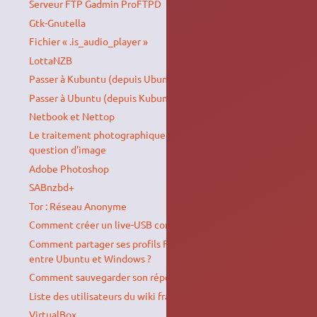
Serveur FTP Gadmin ProFTPD
Gtk-Gnutella
Fichier « .is_audio_player »
LottaNZB
Passer à Kubuntu (depuis Ubuntu ou une autre variante)
Passer à Ubuntu (depuis Kubuntu ou une autre variante)
Netbook et Nettop
Le traitement photographique sous Ubuntu : tout est une
question d'image
Adobe Photoshop
SABnzbd+
Tor : Réseau Anonyme
Comment créer un live-USB contenant FreeDOS
Comment partager ses profils Firefox (marque-pages, etc)
entre Ubuntu et Windows ?
Comment sauvegarder son répertoire personnel
Liste des utilisateurs du wiki francophone d'Ubuntu-fr
VirtualBox