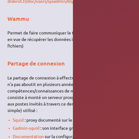
diderot.fr/doc/users/sysadmin/kb/virtualbox#passer_le_disque_e
Wammu
Permet de faire communiquer le téléphone avec l'ordinateur
en vue de récupérer les données internes (contacts, sms,
fichiers)
Partage de connexion
Le partage de connexion à effectuer grâce à la création de pont
n'a pas aboutit en plusieurs année sûrement par manque de
compétences/connaissances de ma part. La solution trouvée
consiste à monté un serveur proxy et de fournir la connexion
aux postes invités à travers ce derniers. Voici les outils (très
simple) utilisé :
Squid
: proxy documenté sur le site
Gadmin-squid
: son interface graphique
Documentation
sur la configuration de Squid sur Comment