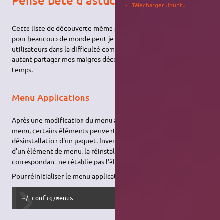
Pense bête d'astuce Ubuntu
Télécharger Ubuntu
Cette liste de découverte même si elle peut paraître anodine
pour beaucoup de monde peut je l'espère servir à au moins un
utilisateurs dans la difficulté comme je l'ai souvent été. Alors
autant partager mes maigres découverte pour faire gagner du
temps.
Menu Applications
Après une modification du menu applications via l'éditeur de
menu, certains éléments peuvent rester en place après la
désinstallation d'un paquet. Inversement, suite à la suppression
d'un élément de menu, la réinstallation du paquet
correspondant ne rétablie pas l'élément supprimé.
Pour réinitialiser le menu application, supprimez le dossier
~/.config/menus