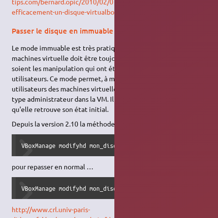
tips.com/bernard.opic/2010/02/07/compacter-facilement-et-
efficacement-un-disque-virtualbox/
Passer le disque en immuable
Le mode immuable est très pratique lorsque l'état des
machines virtuelle doit être toujours identique, quelles que
soient les manipulation qui ont été faites dessus par les
utilisateurs. Ce mode permet, à mon avis, de laisser les
utilisateurs des machines virtuelles disposer d'un compte de
type administrateur dans la VM. Il suffit de fermer la vm pour
qu'elle retrouve son état initial.
Depuis la version 2.10 la méthode est très simple :
VBoxManage modifyhd mon_disque.vdi settype immutable
pour repasser en normal …
VBoxManage modifyhd mon_disque.vdi settype normal
http://www.crl.univ-paris-