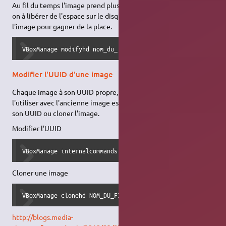
Au fil du temps l'image prend plus de place même si réellement
on à libérer de l'espace sur le disque virtuelle. On peut compact
l'image pour gagner de la place.
VBoxManage modifyhd nom_du_.vdi --compact
Modifier l'UUID d'une image
Chaque image à son UUID propre, copier un fichier image pour
l'utiliser avec l'ancienne image est impossible. Il faut modifier
son UUID ou cloner l'image.
Modifier l'UUID
VBoxManage internalcommands sethduuid NOM_DU_FICHIER
Cloner une image
VBoxManage clonehd NOM_DU_FICHIER_SOURCE NOM_DU_FICHIER_C
http://blogs.media-