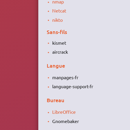
nmap
Netcat
nikto
Sans-fils
kismet
aircrack
Langue
manpages-fr
language-support-fr
Bureau
LibreOffice
Gnomebaker