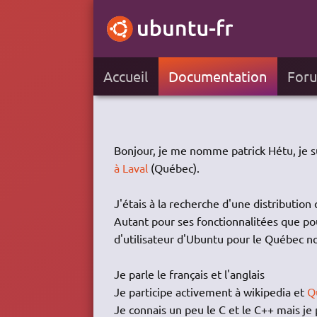
Accueil
Documentation
For
Bonjour, je me nomme patrick Hétu, je s
à Laval
(Québec).
J'étais à la recherche d'une distribution
Autant pour ses fonctionnalitées que po
d'utilisateur d'Ubuntu pour le Québec
Je parle le français et l'anglais
Je participe activement à wikipedia et
Q
Je connais un peu le C et le C++ mais je