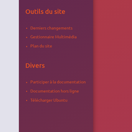
Outils du site
Derniers changements
Gestionnaire Multimédia
Plan du site
Divers
Participer à la documentation
Documentation hors ligne
Télécharger Ubuntu