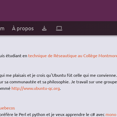
um
À propos
uis étudiant en
technique de Réseautique au Collège Montmor
 qui me plaisais et je crois qu'Ubuntu fût celle qui me convienne.
ur sa communautée et sa philosophie. Je travail sur une groupe
 nommé
http://www.ubuntu-qc.org
.
uebecos
 préfère le Perl et python et je veux apprendre le c# avec
mono