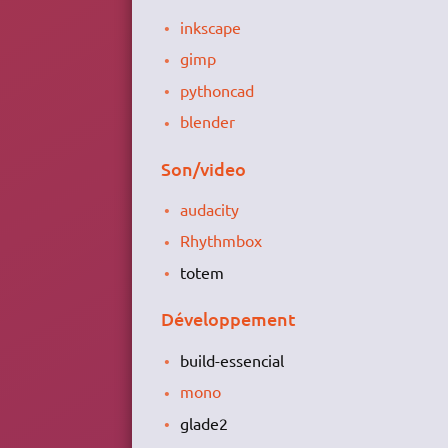
inkscape
gimp
pythoncad
blender
Son/video
audacity
Rhythmbox
totem
Développement
build-essencial
mono
glade2