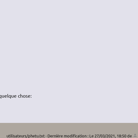
é quelque chose:
utilisateurs/phetu.txt
· Dernière modification :
Le 27/03/2021, 18:50
de