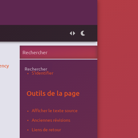
ency
Rechercher
S'identifier
Outils de la page
Afficher le texte source
Anciennes révisions
Liens de retour