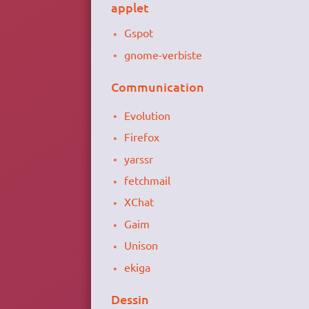
applet
Gspot
gnome-verbiste
Communication
Evolution
Firefox
yarssr
fetchmail
XChat
Gaim
Unison
ekiga
Dessin