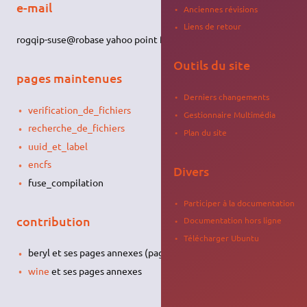
e-mail
Anciennes révisions
Liens de retour
rogqip-suse@robase yahoo point fr
Outils du site
pages maintenues
Derniers changements
verification_de_fichiers
Gestionnaire Multimédia
recherche_de_fichiers
Plan du site
uuid_et_label
encfs
Divers
fuse_compilation
Participer à la documentation
contribution
Documentation hors ligne
Télécharger Ubuntu
beryl et ses pages annexes (pages obsolètes)
wine
et ses pages annexes