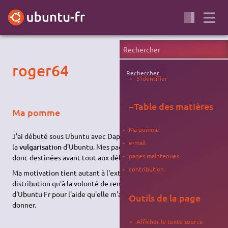
roger64
Rechercher
S'identifier
−
Table des matières
Ma pomme
Ma pomme
J'ai débuté sous Ubuntu avec Dapper. Mon centre d'intérêt est
e-mail
la
vulgarisation
d'Ubuntu. Mes pages ou mes contributions sont
pages maintenues
donc destinées avant tout aux
débutants
.
contribution
Ma motivation tient autant à l'extrême qualité de cette
distribution qu'à la volonté de remercier la communauté
d'Ubuntu Fr pour l'aide qu'elle m'a et qu'elle continue de me
Outils de la page
donner.
Afficher le texte source