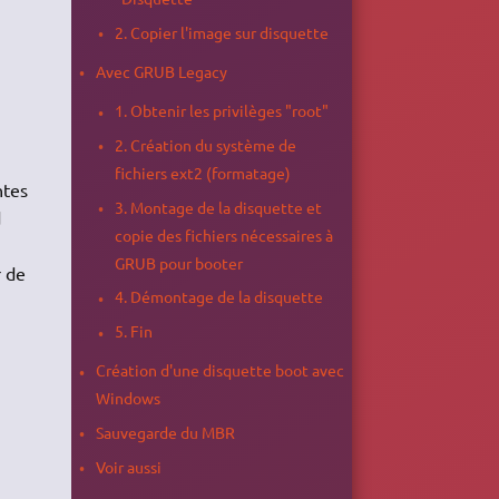
2. Copier l'image sur disquette
Avec GRUB Legacy
1. Obtenir les privilèges "root"
2. Création du système de
fichiers ext2 (formatage)
ntes
3. Montage de la disquette et
d
copie des fichiers nécessaires à
GRUB pour booter
r de
4. Démontage de la disquette
5. Fin
Création d'une disquette boot avec
Windows
Sauvegarde du MBR
Voir aussi