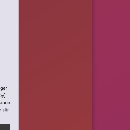
rger
py)
(sinon
n sûr