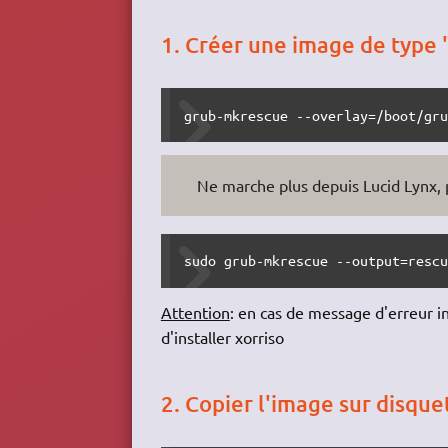
1. Créer une image de type 
grub-mkrescue --overlay=/boot/gr
Ne marche plus depuis Lucid Lynx, p
sudo grub-mkrescue --output=resc
Attention
: en cas de message d'erreur 
d'installer xorriso
2. Copier l'image sur disque