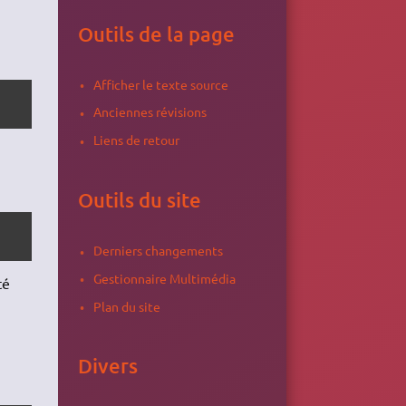
Outils de la page
Afficher le texte source
Anciennes révisions
Liens de retour
Outils du site
Derniers changements
Gestionnaire Multimédia
té
Plan du site
Divers