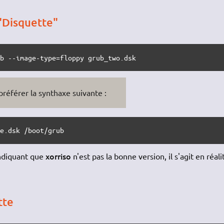
"Disquette"
ub --image-type=floppy grub_two.dsk
référer la synthaxe suivante :
ue.dsk /boot/grub
xorriso
indiquant que
n'est pas la bonne version, il s'agit en réali
tte