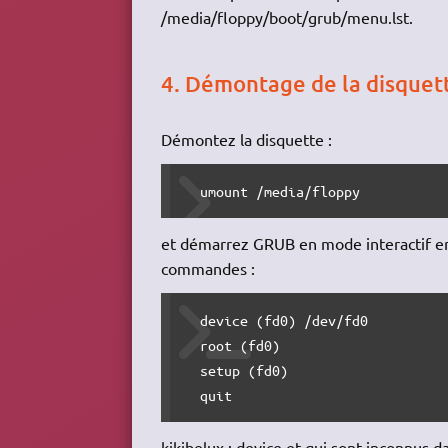
/media/floppy/boot/grub/menu.lst.
4. Démontage de la disquet
Démontez la disquette :
  umount /media/floppy
et démarrez GRUB en mode interactif en
commandes :
  device (fd0) /dev/fd0

  root (fd0)

  setup (fd0)

  quit
kikibelux : device et qui sont inconnus da