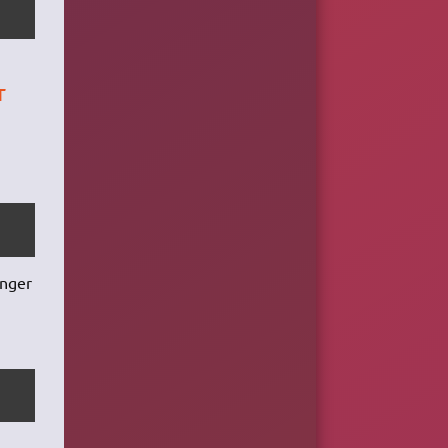
r
anger