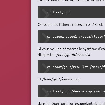
  cd /boot/grub
On copie les fichiers nécessaires à Grub 
  cp stage1 stage2 /media/floppy
Si vous voulez démarrer le système d'exp
disquette :
/boot/grub/menu.lst
  cp /boot/grub/menu.lst /media/
et
/boot/grub/device.map
  cp /boot/grub/device.map /medi
dans le répertoire correspondant de la di