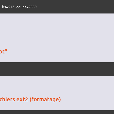
0 bs=512 count=2880
ot"
ichiers ext2 (formatage)