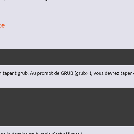
te
 tapant grub. Au prompt de GRUB (grub> ), vous devrez taper 
ns le dernier grub, mais c'est efficace !