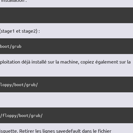
(stage1 et stage2) :
/boot/grub
loitation déjà installé sur la machine, copiez également sur la
floppy/boot/grub/
a/floppy/boot/grub/
squette. Retirer les lignes savedefault dans le fichier