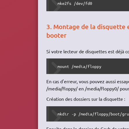
  mke2fs /dev/fd0
3. Montage de la disquette 
booter
Si votre lecteur de disquettes est déjà 
  mount /media/floppy
En cas d'erreur, vous pouvez aussi essay
/media/floppy/ en /media/floppy0/ pour t
Création des dossiers sur la disquette :
  mkdir -p /media/floppy/boot/gr
Ensuite dans le dossier de Grub de votre 