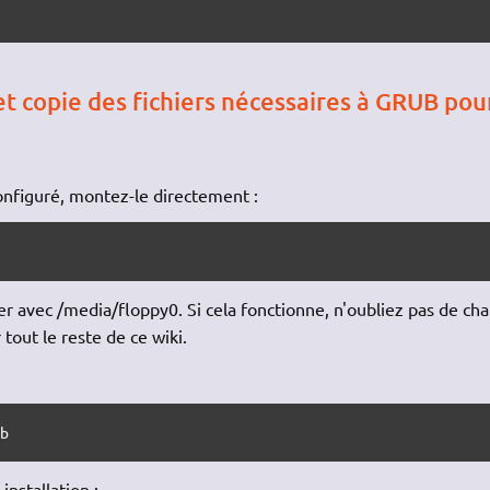
et copie des fichiers nécessaires à GRUB pou
configuré, montez-le directement :
er avec /media/floppy0. Si cela fonctionne, n'oubliez pas de ch
out le reste de ce wiki.
ub
installation :