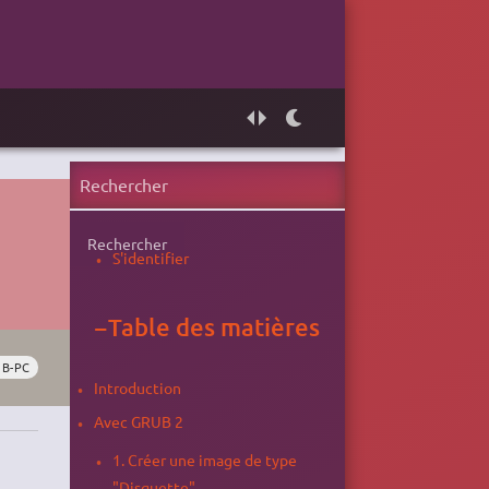
Rechercher
S'identifier
−
Table des matières
B-PC
Introduction
Avec GRUB 2
1. Créer une image de type
"Disquette"