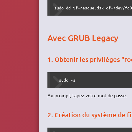
sudo dd if=rescue.dsk of=/dev/fd
Avec GRUB Legacy
1. Obtenir les privilèges "ro
  sudo -s
Au prompt, tapez votre mot de passe.
2. Création du système de f