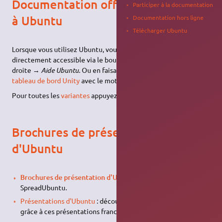
Documentation officielle intégrée
Participer à la documentation
à Ubuntu
Documentation hors ligne
Télécharger Ubuntu
Lorsque vous utilisez Ubuntu, vous disposez d'une aide
directement accessible via le bouton de connexion en haut à
droite →
Aide Ubuntu
. Ou en faisant une recherche dans
le
tableau de bord Unity
avec le mot clé
Aide
.
Pour toutes les
variantes
appuyez sur F1.
Brochures de présentation
d'Ubuntu
Brochures de présentation d'Ubuntu
sur le site
SpreadUbuntu.
Présentations d'Ubuntu
: découvrez simplement Ubuntu
grâce à ces présentations francophones.