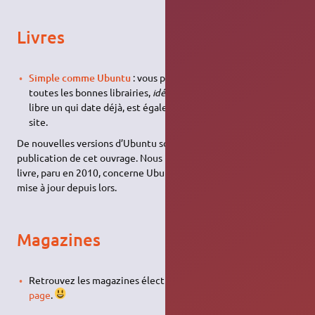
Livres
Simple comme Ubuntu
: vous pouvez acheter ce livre dans
toutes les bonnes librairies,
idéal pour un débutant
. Ce livre
libre un qui date déjà, est également téléchargeable sur le
site.
De nouvelles versions d’Ubuntu sont disponibles depuis la
publication de cet ouvrage. Nous informons les lecteurs que ce
livre, paru en 2010, concerne Ubuntu 10.10 et n’a pas connu
mise à jour depuis lors.
Magazines
Retrouvez les magazines électroniques ou papiers sur
cette
page
.