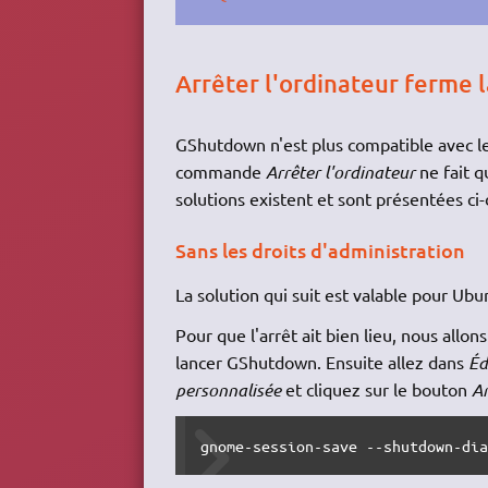
Arrêter l'ordinateur ferme l
GShutdown n'est plus compatible avec l
commande
Arrêter l'ordinateur
ne fait q
solutions existent et sont présentées ci
Sans les droits d'administration
La solution qui suit est valable pour U
Pour que l'arrêt ait bien lieu, nous al
lancer GShutdown. Ensuite allez dans
Éd
personnalisée
et cliquez sur le bouton
Ar
gnome-session-save --shutdown-di