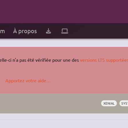
um
À propos
lle-ci n'a pas été vérifiée pour une des
versions LTS supportée
Apportez votre aide…
XENIAL
SYS