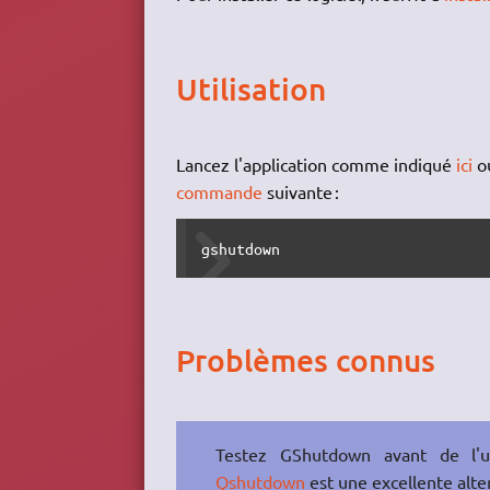
Utilisation
Lancez l'application comme indiqué
ici
ou
commande
suivante :
gshutdown
Problèmes connus
Testez GShutdown avant de l'u
Qshutdown
est une excellente alte