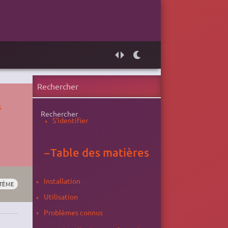
s
Rechercher
S'identifier
−
Table des matières
Installation
TÈME
Utilisation
Problèmes connus