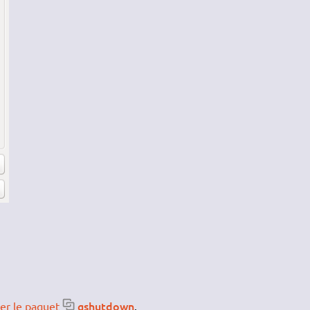
gshutdown
ler le paquet
.