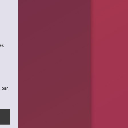
es
 par