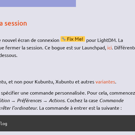
a session
e nouvel écran de connexion
pour LightDM. La
ue fermer la session. Ce bogue est sur Launchpad,
ici
. Différent
-dessous.
buntu, et non pour Kubuntu, Xubuntu et autres
variantes
.
lons spécifier une commande personnalisée. Pour cela, commencez
ition → Préférences → Actions
. Cochez la case
Commande
rêter l'ordinateur
. La commande à entrer est la suivante :
alog