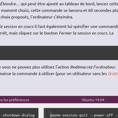
Éteindre…
qui peut être ajouté au tableau de bord, lancez cett
u moment choisi, cette commande se lancera et 60 secondes pl
 choix proposés, l'ordinateur s'éteindra.
a session en cours
il faut également lui spécifier une command
rêt, mais cliquez sur le bouton
Fermer la session en cours
. La
 vous ne pouvez plus utilisez l'action
Redémarrez l'ordinateur
.
aisse la commande à utiliser (pour un utilisateur sans les
droit
s les préférences
Ubuntu 14.04
--shutdown-dialog
gnome-session-quit --power-off -