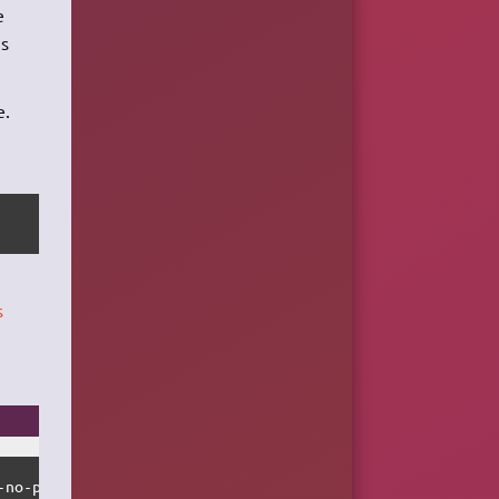
e
us
e.
s
-no-prompt