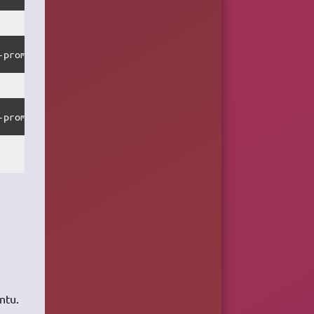
-prompt
-prompt
ntu.