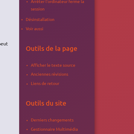
Arrêter l'ordinateur ferme la
session
Désinstallation
Voir aussi
peut
Outils de la page
Afficher le texte source
Anciennes révisions
Liens de retour
Outils du site
Derniers changements
Gestionnaire Multimédia