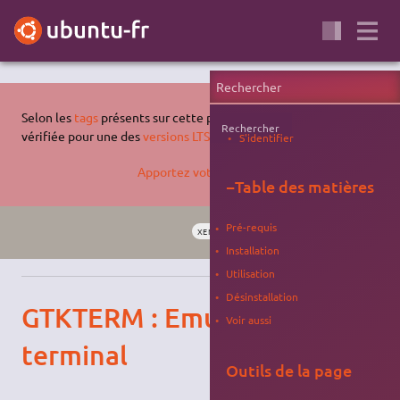
Selon les
tags
présents sur cette page, celle-ci n'a pas été
Rechercher
vérifiée pour une des
versions LTS supportées d'Ubuntu
.
S'identifier
Apportez votre aide…
−
Table des matières
Pré-requis
XENIAL
SYSTÈME
COMMUNICATION
Installation
Utilisation
Désinstallation
GTKTERM : Emulateur de
Voir aussi
terminal
Outils de la page