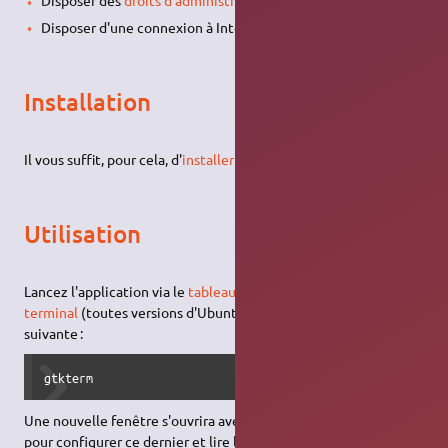
Disposer des
droits d'administration
;
Disposer d'une connexion à Internet configurée et activée ;
Installation
Il vous suffit, pour cela, d'
installer les paquets
gtkterm
.
Utilisation
Lancez l'application via le
tableau de bord
(Unity) ou via le
terminal
(toutes versions d'Ubuntu) avec la
commande
suivante :
gtkterm
Une nouvelle fenêtre s'ouvrira avec le terminal de port série,
pour configurer ce dernier et lire le port correct, cliquez sur