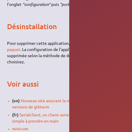
l'onglet
"configuration"
puis
"port"
.
Désinstallation
Pour supprimer cette application, il suffit de
supprimer son
paquet
. La configuration de l'application sera conservée ou
supprimée selon la méthode de désinstallation que vous
choisirez.
Voir aussi
(en)
Nouveau site assurant la maintenance des nouvelles
versions de gtkterm
(fr)
Serialclient, un client serie en ligne de commande
simple à prendre en main
minicom