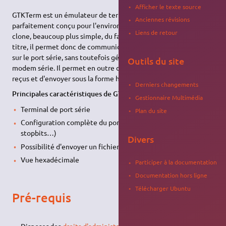
Afficher le texte source
GTKTerm est un émulateur de terminal écrit avec GTK+, donc
Anciennes révisions
parfaitement conçu pour l'environnement Gnome. Il est un
Liens de retour
clone, beaucoup plus simple, du fameux Hyperterminal. À ce
titre, il permet donc de communiquer avec tout périphérique
sur le port série, sans toutefois gérer tous les protocoles
Outils du site
modem série. Il permet en outre de visualiser les caractères
reçus et d'envoyer sous la forme hexadécimale.
Derniers changements
Principales caractéristiques de GTKTERM :
Gestionnaire Multimédia
Terminal de port série
Plan du site
Configuration complète du port série (vitesse, parité,
stopbits…)
Divers
Possibilité d'envoyer un fichier complet (brut)
Vue hexadécimale
Participer à la documentation
Documentation hors ligne
Télécharger Ubuntu
Pré-requis