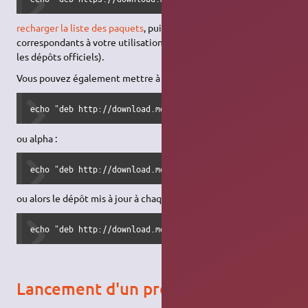
recharger la liste des paquets
, puis
installez les paquets
correspondants à votre utilisation (cf. la partie d'installation par
les dépôts officiels).
Vous pouvez également mettre à jour Mono via le canal bêta :
echo "deb http://download.mono-project.com/repo/debian be
ou alpha :
echo "deb http://download.mono-project.com/repo/debian al
ou alors le dépôt mis à jour à chaque commit git
echo "deb http://download.mono-project.com/repo/debian ni
Lancement d'un programme