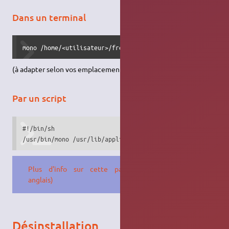
Dans un terminal
mono /home/<utilisateur>/freemi/FreeMi.exe
(à adapter selon vos emplacements et programmes)
Par un script
#!/bin/sh

/usr/bin/mono /usr/lib/application/monprogram.exe
Plus d'info sur cette page (en
anglais)
Désinstallation