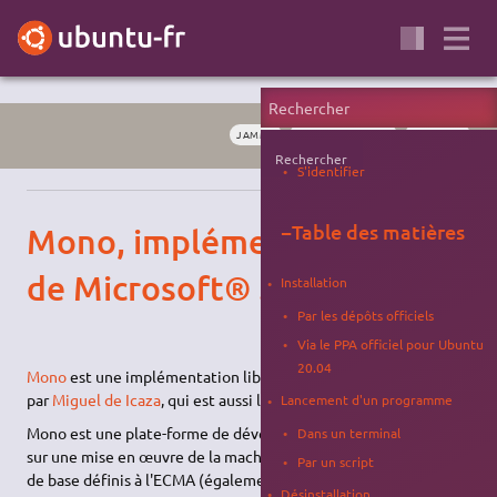
JAMMY
PROGRAMMATION
WINDOWS
Rechercher
S'identifier
−
Table des matières
Mono, implémentation libre
de Microsoft® .NET™
Installation
Par les dépôts officiels
Via le PPA officiel pour Ubuntu
20.04
Mono
est une implémentation libre de Microsoft .NET initiée
par
Miguel de Icaza
, qui est aussi le fondateur de
GNOME
.
Lancement d'un programme
Mono est une plate-forme de développement complète basée
Dans un terminal
sur une mise en œuvre de la machine virtuelle .NET et des
API
Par un script
de base définis à l'ECMA (également normes ISO). Elle permet
Désinstallation