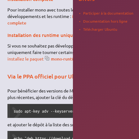
Pour installer mono avec toutes les librairies, les outils de
Participer à la documentation
développements et les runtime :
installez le paquet
mono-
Documentation hors ligne
complete
Télécharger Ubuntu
Installation des runtime uniquement
Si vous ne souhaitez pas développer d'applications mais
uniquement faire tourner certains programmes utilisant mono,
installez le paquet
mono-runtime
Via le PPA officiel pour Ubuntu 20.04
Pour bénéficier des versions de Mono et de Monodevelop les
plus récentes, ajouter la clé du dépôt :
sudo apt-key adv --keyserver hkp://keyserver.ubuntu.com:8
et ajouter le dépôt à la liste des sources :
echo "deb https://download.mono-project.com/repo/ubuntu s