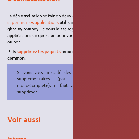
La désinstallation se fait en deux étapes, il faut tout d'abord
supprimer les applications
utilisant les librairies mono :
f-spot
gbrainy tomboy
. Je vous laisse regarder les pages les
applications en question pour vous faire une idée de leur utilité
ou non.
Puis
supprimez les paquets
mono-runtime libgdiplus cli-
common
.
Si vous avez installé des paquets
supplémentaires (par exemple
mono-complete), il faut aussi les
supprimer.
Voir aussi
Interne