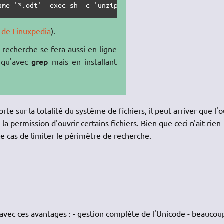
ame '*.odt' -exec sh -c 'unzip -c "{}" content.xml | gre
e de Linuxpedia
).
la recherche se fera aussi en ligne
grep
 qu'avec
mais en installant
rte sur la totalité du système de fichiers, il peut arriver que l'o
a permission d'ouvrir certains fichiers. Bien que ceci n'ait rien
e cas de limiter le périmètre de recherche.
avec ces avantages : - gestion complète de l'Unicode - beaucou