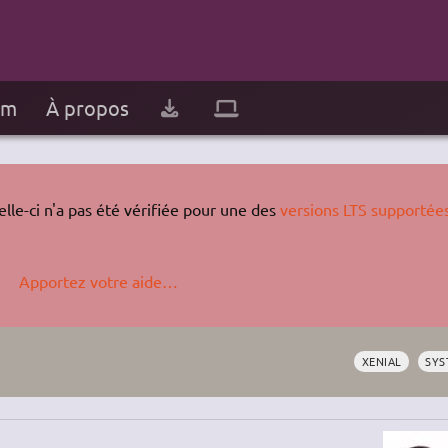
um
À propos
lle-ci n'a pas été vérifiée pour une des
versions LTS supportée
Apportez votre aide…
XENIAL
SYS