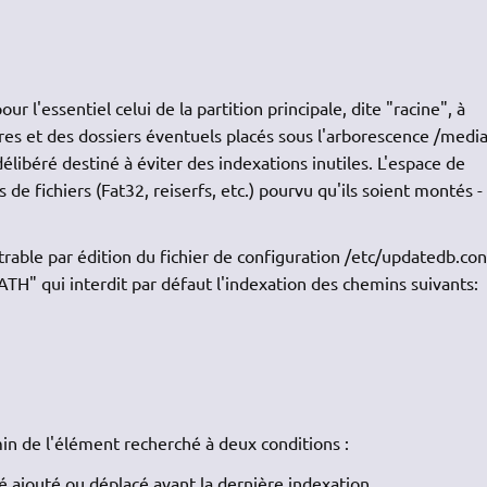
ur l'essentiel celui de la partition principale, dite "racine", à
ires et des dossiers éventuels placés sous l'arborescence /media
élibéré destiné à éviter des indexations inutiles. L'espace de
de fichiers (Fat32, reiserfs, etc.) pourvu qu'ils soient montés -
rable par édition du fichier de configuration /etc/updatedb.con
TH" qui interdit par défaut l'indexation des chemins suivants:
n de l'élément recherché à deux conditions :
été ajouté ou déplacé avant la dernière indexation.