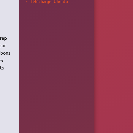
Télécharger Ubuntu
rep
eur
 bons
ec
ts