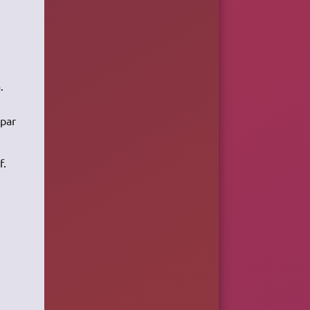
.
 par
f.