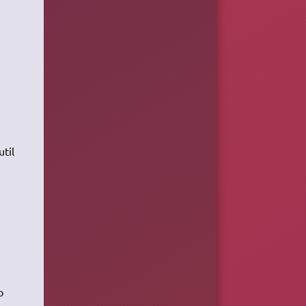
p -qi "motàchercher"' ";" -print
util
p