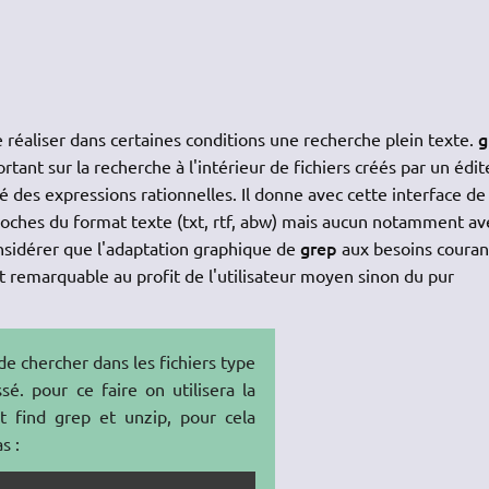
g
réaliser dans certaines conditions une recherche plein texte.
rtant sur la recherche à l'intérieur de fichiers créés par un édit
é des expressions rationnelles. Il donne avec cette interface de
proches du format texte (txt, rtf, abw) mais aucun notamment av
grep
onsidérer que l'adaptation graphique de
aux besoins couran
t remarquable au profit de l'utilisateur moyen sinon du pur
de chercher dans les fichiers type
. pour ce faire on utilisera la
find grep et unzip, pour cela
s :