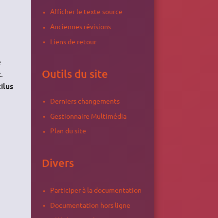
Afficher le texte source
Anciennes révisions
Liens de retour
e
Outils du site
.
ilus
Derniers changements
Gestionnaire Multimédia
Plan du site
Divers
Participer à la documentation
Documentation hors ligne