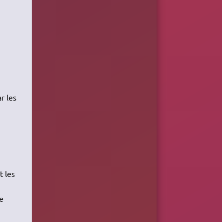
ar les
t les
e