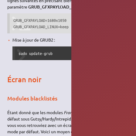
lignes suivantes en précisant bien la résolution désirée au
paramètre
GRUB_GFXPAYLOAD_LINUX
:
GRUB_GFXPAYLOAD=1680x1050

GRUB_GFXPAYLOAD_LINUX=keep
Mise à jour de GRUB2 :
sudo update-grub
Écran noir
Modules blacklistés
Étant donné que les modules
FrameBuffer
sont blacklistés par
défaut sous Gutsy/Hardy/Intrepid, il y a de fortes chances que
vous vous retrouviez avec un écran noir si vous n'utilisez pas le
mode par défaut. Voici un moyen de résoudre le problème :