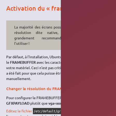
Activation du « framebuffer »
La majorité des écrans possède une
résolution dite native, il est
grandement recommandé de
l'utiliser !
Par défaut, à l'installation, Ubuntu n'a pas mis à jour
GRUB2
et
le
FRAMEBUFFER
avec les caractéristiques spécifiques de
votre matériel. Ceci n'est pas critique en soi, d'autant que tout
a été fait pour que cela puisse être facilement réalisé
manuellement.
Changer la résolution du FRAMEBUFFER
Pour configurer le FRAMEBUFFER, on utilise maintenant
GFXPAYLOAD
plutôt que
vga=xxx
.
Editez le fichier
afin d'ajouter les deux
/etc/default/grub