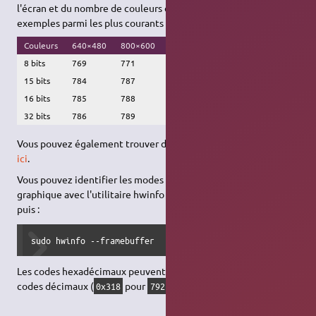
l'écran et du nombre de couleurs demandés. Quelques
exemples parmi les plus courants :
Couleurs
640×480
800×600
1024×768
1280×1024
8 bits
769
771
773
775
15 bits
784
787
790
793
16 bits
785
788
791
794
32 bits
786
789
792
795
Vous pouvez également trouver d'autres exemples de modes
ici
.
Vous pouvez identifier les modes supportés par votre carte
graphique avec l'utilitaire hwinfo ; installez le paquet hwinfo
puis :
sudo hwinfo --framebuffer
Les codes hexadécimaux peuvent être utilisés à la place des
codes décimaux (
pour
par exemple).
0x318
792