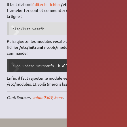
Il faut d'abord
éditer le fichier
/etc/modprobe.d/blacklist-
framebuffer.conf
et commenter (en rajoutant un
#
au début)
la ligne :
blacklist vesafb
Puis rajouter les modules
vesafb
et
fbcon
(un par ligne) dans le
fichier
/etc/initramfs-tools/modules
. Et on met à jour avec la
commande :
sudo update-initramfs -k all -u
Enfin, il faut rajouter le module
vesafb
dans le fichier
/etc/modules. Et voilà (merci à ksso0s pour cette
solution
!)
Contributeurs :
adam0509
,
k-o-x
.