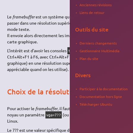
Anciennes révisions
Liens de retour
Le
framebuffer
est un système qui va permettre à Linux de
passer dans une résolution supérieure au classique VGA en
Outils du site
mode texte.
Il envoie alors directement les images en haute résolution à la
carte graphique.
Derniers changements
L'intérêt est d'avoir les consoles
à
(accessibles avec
tty1
tty6
Gestionnaire Multimédia
Ctrl+Alt+F1 à F6, avec Ctrl+Alt+F7 pour revenir en mode
Plan du site
graphique) en une résolution supérieure à 640x480 (c'est
appréciable quand on les utilise).
Divers
Participer à la documentation
Choix de la résolution
Documentation hors ligne
Télécharger Ubuntu
Pour activer le
framebuffer
, il faut passer en paramètre au
noyau un paramètre
(ou
) à l'amorçage de
vga=7??
vga=0x3??
Linux.
Le 7?? est une valeur spécifique dépendant de la résolution de