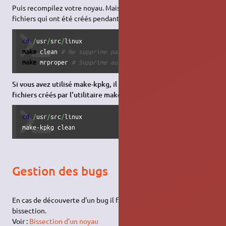
Puis recompilez votre noyau. Mais avant il faut supprimer les
fichiers qui ont été créés pendant la compilation :
cd
/
usr
/
src
/
make
 clean 
# Ne supprime pas le .config
make
 mrproper 
# Supprime aussi le .config
Si vous avez utilisé make-kpkg, il faut aussi supprimer les
fichiers créés par l'utilitaire make-kpkg
:
cd
/
usr
/
src
/
linux

make-kpkg clean
Gestion des bugs
En cas de découverte d'un bug il faut commencer par une
bissection.
Voir :
Bissection d'un noyau