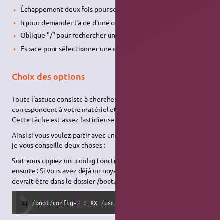
Échappement deux fois pour sortir d'un sous-menu
h pour demander l'aide d'une option
Oblique "/" pour rechercher une option
Espace pour sélectionner une option
Choix des options
Toute l'astuce consiste à chercher les options qui
correspondent à votre matériel et à les activer avec espace.
9)
Cette tâche est assez fastidieuse si on part de zéro
.
Ainsi si vous voulez partir avec une config qui devrait marcher
je vous conseille deux choses :
Soit vous copiez un .config fonctionnel que vous optimiserez
ensuite
: Si vous avez déjà un noyau fonctionnel, son .config
devrait être dans le dossier /boot. Pour le copier (par exemple) :
cp
/
boot
/
config-
2.6
.XX 
/
usr
/
src
/
linux
/
.config