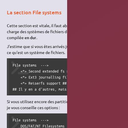
La section File systems
Cette section est vitale, il faut absolument que la prise en
charge des systèmes de fichiers des partitions racines soit
compilée
en dur
.
J'estime que si vous êtes arrivés jusqu'ici c'est que vous savez
ce qu'est un système de fichiers.
File systems  --->

    <*> Second extended fs support ## Si ext2 utilisé

    <*> Ext3 journalling file system support ## Pour ext3

    <*> Reiserfs support ## Reiseirfs

## Il y en a d'autres, mais je ne détaille pas ;)
Si vous utilisez encore des partitions FAT ou NTFS (Windows),
je vous conseille ces options :
File systems  --->

    DOS/FAT/NT Filesystems  --->