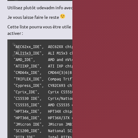
Utilisez plutôt udevadm info avec les mêmes options.
Je vous laisse faire le reste
Cette liste pourra vous être utile si vous avez d'autres disques à
activer :
"AEC62xx_IDE",  AEC62XX chipset support

"ALI15x3_IDE",  ALI M15x3 chipset support

"AMD_IDE",      AMD and nVidia IDE support

"ATIIXP_IDE",   ATI IXP chipset IDE support

"CMD64x_IDE",   CMD64{3|6|8|9} chipset support

"TRIFLEX_IDE",  Compaq Triflex IDE support

"Cypress_IDE",  CY82C693 chipset support

"Cyrix_IDE",    Cyrix CS5510/20 MediaGX chipset support (V
"CS5530 IDE",   Cyrix/National Semiconductor CS5530 MediaG
"CS5535_IDE",   AMD CS5535 chipset support

"HPT34x_IDE",   HPT34X chipset support

"HPT366_IDE",   HPT36X/37X chipset support

"JMicron IDE",  JMicron JMB36x support

"SC1200_IDE",   National SCx200 chipset support

"PIIX_IDE",     Intel PIIXn chipsets support
