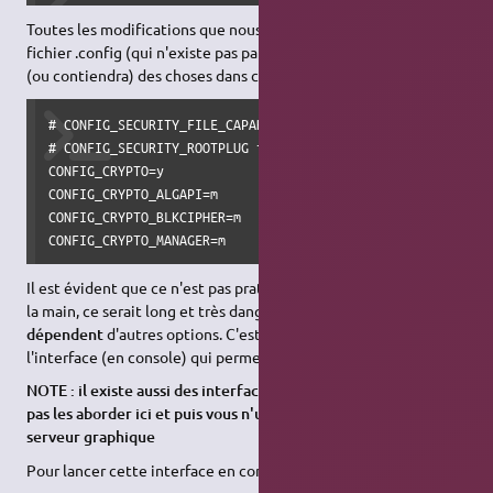
Toutes les modifications que nous allons faire seront dans le
fichier .config (qui n'existe pas par défaut). Ce fichier contient
(ou contiendra) des choses dans ce genre :
# CONFIG_SECURITY_FILE_CAPABILITIES is not set

# CONFIG_SECURITY_ROOTPLUG is not set

CONFIG_CRYPTO=y

CONFIG_CRYPTO_ALGAPI=m

CONFIG_CRYPTO_BLKCIPHER=m

CONFIG_CRYPTO_MANAGER=m
Il est évident que ce n'est pas pratique de modifier ce fichier à
la main, ce serait long et très dangereux car certaines options
dépendent
d'autres options. C'est pourquoi nous allons utiliser
l'interface (en console) qui permet de le modifier facilement.
NOTE : il existe aussi des interfaces graphiques mais je ne vais
pas les aborder ici et puis vous n'utilisez peut-être pas de
serveur graphique
Pour lancer cette interface en console c'est simple :