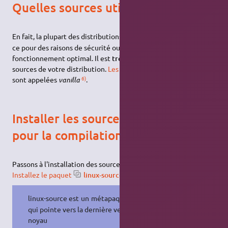
Quelles sources utiliser
5)
En fait, la plupart des distributions
modifient leurs noyaux. Et
ce pour des raisons de sécurité ou tout simplement pour un
fonctionnement optimal. Il est
très
conseillé d'utiliser les
sources de votre distribution.
Les sources officielles de Linux
6)
sont appelées
vanilla
.
Installer les sources et les outils
pour la compilation
Passons à l'installation des sources :
Installez le paquet
linux-source
7)
linux-source est un métapaquetage
qui pointe vers la dernière version du
noyau