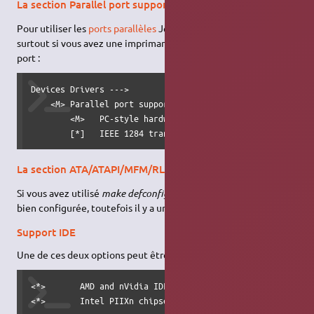
La section Parallel port support
Pour utiliser les
ports parallèles
Je vous conseille cette option,
surtout si vous avez une imprimante qui se branche sur un tel
port :
Devices Drivers --->

    <M> Parallel port support  --->

        <M>   PC-style hardware

        [*]   IEEE 1284 transfer modes
La section ATA/ATAPI/MFM/RLL support
Si vous avez utilisé
make defconfig
, cette section devrait être
bien configurée, toutefois il y a une optimisation à faire :
Support IDE
Une de ces deux options peut être désactivée.
<*>       AMD and nVidia IDE support

<*>       Intel PIIXn chipsets support