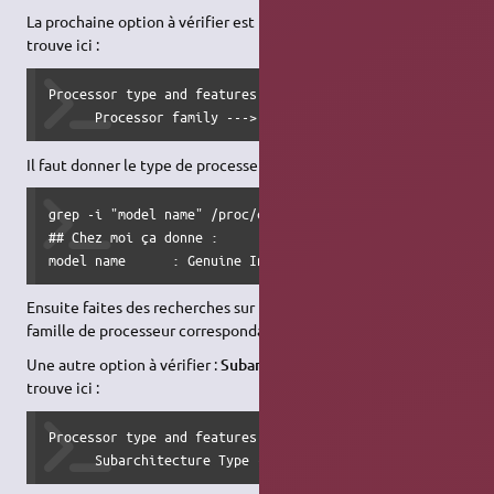
La prochaine option à vérifier est
Processor family
Elle se
trouve ici :
Processor type and features  --->

      Processor family --->
Il faut donner le type de processeur que l'on a. Pour le savoir :
grep -i "model name" /proc/cpuinfo

## Chez moi ça donne :

model name	: Genuine Intel(R) CPU           T1350  
Ensuite faites des recherches sur le processeurs et trouvez la
famille de processeur correspondante.
Une autre option à vérifier :
Subarchitecture Type
: Elle se
trouve ici :
Processor type and features  --->

      Subarchitecture Type --->