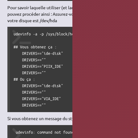
Pour savoir laquelle utiliser (et laquelle ne pas utiliser), vous
pouvez procéder ainsi : Assurez-vous d'avoir installé udev. Si
votre disque est /dev/hda
udevinfo -a -p /sys/block/hda | grep -i DRIVERS

## Vous obtenez ça :

    DRIVERS=="ide-disk"

    DRIVERS==""

    DRIVERS=="PIIX_IDE"

    DRIVERS==""

## Ou ça :

    DRIVERS=="ide-disk"

    DRIVERS==""

    DRIVERS=="VIA_IDE"

    DRIVERS==""
Si vous obtenez un message du style :
 udevinfo: command not found