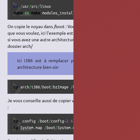
cd
/
usr
/
src
/
make
&&
make
 modules_install
On copie le noyau dans /boot : Vous pouvez lui donner le nom
que vous voulez, ici l'exemple est pour l'architecture i386, mais
si vous avez une autre architecture vous devez aller voir dans le
dossier arch/
Ici i386 est à remplacer par votre
architecture bien sûr
cp
 arch
/
i386
/
boot
/
bzImage 
/
boot
/
kernel-
2.6
.VERSION
Je vous conseille aussi de copier votre configuration dans /boot
:
cp
 .config 
/
boot
/
config-
2.6
cp
 System.map 
/
boot
/
System.map.2.6.VERSION