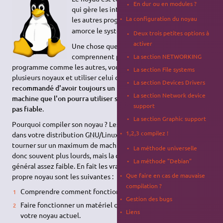
En dur ou en modules ?
qui gère les interactions entre le matériel et
La configuration du noyau
1)
les autres programmes. C'est lui qui
amorce le système d'exploitation.
Deux trois petites options à
activer
Une chose que beaucoup de personnes ne
comprennent pas est que le noyau est un
La section NETWORKING
programme comme les autres, vous pouvez parfaitement avoir
La section File systems
plusieurs noyaux et utiliser celui de votre choix.
Il est même
La section Devices Drivers
recommandé d'avoir toujours un noyau fonctionnel sur sa
La section Network device
machine que l'on pourra utiliser si le noyau par défaut n'est
support
pas fiable
.
La section Graphic support
Pourquoi compiler son noyau ? Les noyaux fournis par défaut
1,2,3 compilez !
dans votre distribution
GNU
/Linux sont des noyaux capables de
tourner sur un maximum de machines et de matériels. Ils sont
La méthode universelle
donc souvent plus lourds, mais la différence de rapidité est en
La méthode "Debian"
général assez faible. En fait les vraies raisons de compiler son
Que faire en cas de mauvaise
propre noyau sont les suivantes :
compilation ?
Comprendre comment fonctionne le noyau Linux.
Gestion des bugs
Faire fonctionner un matériel qui n'est pas pris en charge par
Liens
votre noyau actuel.