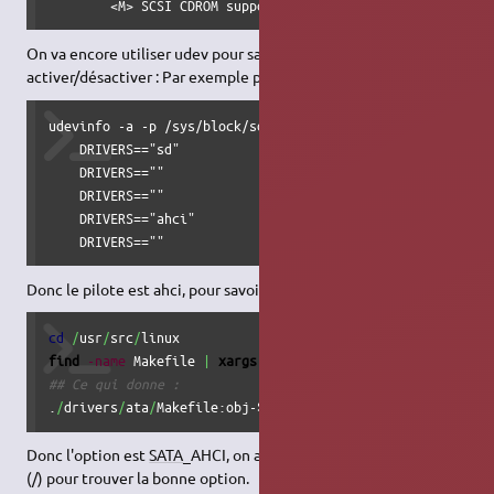
        <M> SCSI CDROM support
On va encore utiliser udev pour savoir quels pilotes
activer/désactiver : Par exemple pour /dev/sda :
udevinfo -a -p /sys/block/sda | grep -i DRIVERS

    DRIVERS=="sd"

    DRIVERS==""

    DRIVERS==""

    DRIVERS=="ahci"

    DRIVERS==""
Donc le pilote est ahci, pour savoir quelle option activer :
cd
/
usr
/
src
/
find
-name
 Makefile 
|
xargs
grep
## Ce qui donne :
.
/
drivers
/
ata
/
Makefile:obj-$
(
CONFIG_SATA_AHCI
)
          +
Donc l'option est
SATA
_AHCI, on a juste à lancer une recherche
(/) pour trouver la bonne option.