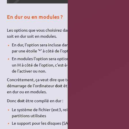
En dur ou en modules ?
Les options que vous choisirez dans le noyau seront compilées
soit en dur soit en modules.
En dur, l'option sera incluse dans le noyau. Ce qui se traduit
par une étoile '*' à côté de l'option
11)
En modules l'option sera optionnelle
et représentée par
un M à côté de l'option, c'est-à-dire que vous pourrez choisir
de l'activer ou non.
Concrètement, ça veut dire que tout ce qui est nécessaire au
démarrage de l'ordinateur
doit
être compilé en dur. Et le reste
en dur ou en modules.
Donc
doit
être compilé en dur :
Le système de fichier (ext3, reiserfs par exemple) des
partitions utilisées
Le support pour les disques (
SATA
ou
IDE
) de ces partitions