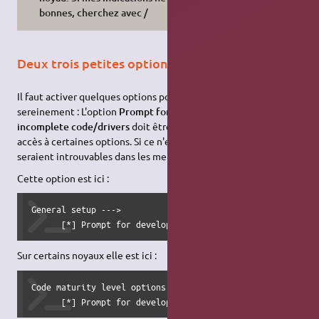
bonnes, cherchez avec /
Deux trois petites options à activer
Il faut activer quelques options pour pouvoir travailler
sereinement : L'option
Prompt for development and/or
incomplete code/drivers
doit être activée pour pouvoir avoir
accès à certaines options. Si ce n'est pas le cas, des options
seraient introuvables dans les menus.
Cette option est ici :
General setup --->

      [*] Prompt for development and/or incomplete code/d
Sur certains noyaux elle est ici :
Code maturity level options  --->

      [*] Prompt for development and/or incomplete code/d