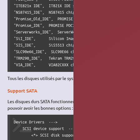
"ITE821x IDE",  IT821X IDE support

"NS87415_IDE",  NS87415 chipset support

"Promise_Old_IDE",  PROMISE PDC202{46|62|65|67} support

"Promise_IDE",  PROMISE PDC202{68|69|70|71|75|76|77} suppo
"Serverworks_IDE",  ServerWorks OSB4/CSB5/CSB6 chipsets su
"SiI_IDE",      Silicon Image chipset support

"SIS_IDE",      SiS5513 chipset support

"SLC90e66_IDE",  SLC90E66 chipset support

"TRM290_IDE",   Tekram TRM290 chipset support

"VIA_IDE",      VIA82CXXX chipset support 
Tous les disques utilisés par le système doivent être en dur !
Support SATA
Les disques durs
SATA
fonctionnent avec le pilote SCSI. Pour
pouvoir avoir les bonnes options :
Device Drivers  --->   

    SCSI device support  --->

        <*> SCSI disk support
