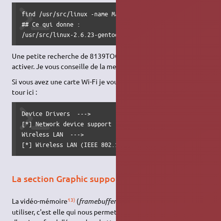
find /usr/src/linux -name Makefile | xargs grep 8139too

## Ce qui donne :

/usr/src/linux-2.6.23-gentoo-r9/drivers/net/Makefile:obj-
Une petite recherche de 8139TOO vous donne l'option à
activer. Je vous conseille de la mettre en dur dans le noyau.
Si vous avez une carte Wi-Fi je vous conseille d'aller faire un
tour ici :
Device Drivers  --->

[*] Network device support  --->

Wireless LAN  --->

[*] Wireless LAN (IEEE 802.11)
La section Graphic support
13)
La vidéo-mémoire
(
framebuffer
) peut être intéressante à
utiliser, c'est elle qui nous permet de regarder des vidéos ou