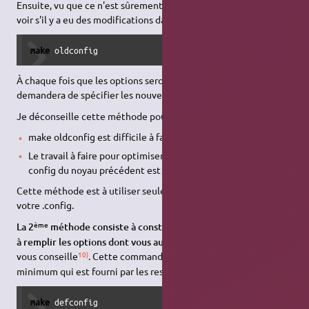
Ensuite, vu que ce n'est sûrement pas la même version, il faut
voir s'il y a eu des modifications dans la configuration :
make
 oldconfig
À chaque fois que les options seront différentes, on vous
demandera de spécifier les nouvelles options.
Je déconseille cette méthode pour deux raisons :
make oldconfig est difficile à faire proprement
Le travail à faire pour optimiser ensuite sera très dur si la
config du noyau précédent est pleine d'options inutiles
Cette méthode est à utiliser seulement si vous êtes certain de
votre .config.
ème
La 2
méthode consiste à construire un noyau minimum puis
à remplir les options dont vous aurez besoin
. C'est celle que je
10)
vous conseille
. Cette commande va construire un .config
minimum qui est fourni par les responsables du noyau :
make
 defconfig