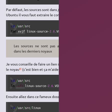
Par défaut, les sources sont dans /usr/src, sous Debian et
Ubuntu il vous faut extraire le contenu de l'archive :
cd
/
usr
/
tar
 xvjf linux-source-
2.6
.VERSION.tar.bz2
Les sources ne sont pas archivées
dans les derniers noyaux
Je vous conseille de faire un lien symbolique intitulé
linux
vers
8)
le noyau
(c'est bien et ça m'aidera pour la suite) :
cd
/
usr
/
ln
-sfn
 linux-source-
2.6
.VERSION linux 
## sous Debian, Ub
Ensuite allez dans ce fameux dossier :
cd
/
usr
/
src
/
linux