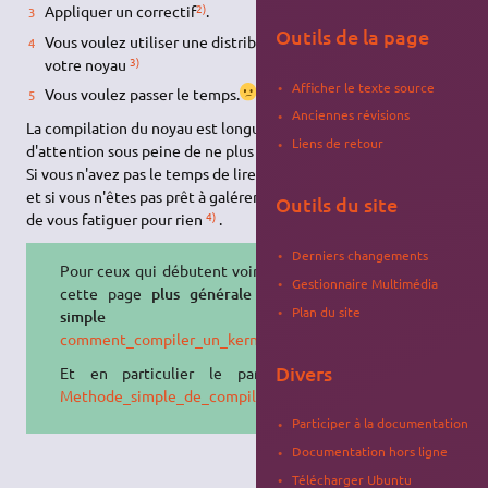
2)
Appliquer un correctif
.
Outils de la page
Vous voulez utiliser une distribution qui oblige de compiler
3)
votre noyau
Afficher le texte source
Vous voulez passer le temps.
Anciennes révisions
La compilation du noyau est longue et demande beaucoup
Liens de retour
d'attention sous peine de ne plus pouvoir démarrer sa machine.
Si vous n'avez pas le temps de lire beaucoup de documentation
et si vous n'êtes pas prêt à galérer sérieusement, alors inutile
Outils du site
4)
de vous fatiguer pour rien
.
Derniers changements
Pour ceux qui débutent voir d'abord
Gestionnaire Multimédia
cette page
plus générale et plus
Plan du site
simple
comment_compiler_un_kernel_de_kernel.org
Divers
Et en particulier le paragraphe
Methode_simple_de_compilation
Participer à la documentation
Documentation hors ligne
Télécharger Ubuntu