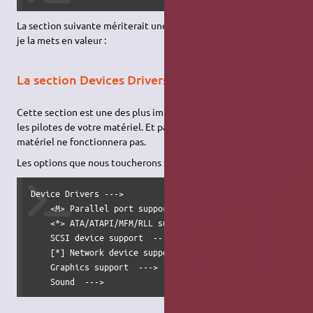
La section suivante mériterait une page entière, c'est pourquoi
je la mets en valeur :
La section Devices Drivers
Cette section est une des plus importantes. C'est elle qui gère
les pilotes de votre matériel. Et pas de pilote implique que le
matériel ne fonctionnera pas.
Les options que nous toucherons seront celles-ci :
Device Drivers --->

    <M> Parallel port support  --->

    <*> ATA/ATAPI/MFM/RLL support  --->

    SCSI device support  --->

    [*] Network device support  --->

    Graphics support  --->

    Sound  --->