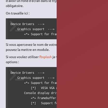
d'avoir un fond d'écran dans le tty. Mais cette option n'est pas
obligatoire.
On travaille ici :
Device Drivers  --->

    Graphics support  --->

        <*> Support for frame buffer devices
Si vous apercevez le nom de votre carte graphique, vous
pouvez la mettre en module.
Si vous voulez utiliser
fbsplash
je vous conseille d'activer ces
options :
Device Drivers  --->

    Graphics support  --->

        <*> Support for frame buffer devices --->

            [*]   VESA VGA graphics support

        Console display driver support  --->

            <*> Framebuffer Console support

            [*]   Support for the Framebuffer Console Dec