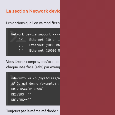
La section Network device support
Les options que l'on va modifier sont celles-ci :
Network device support --->

    [*]   Ethernet (10 or 100Mbit)  --->

    [ ]   Ethernet (1000 Mbit)  --->

    [ ]   Ethernet (10000 Mbit)  --->
Vous l'aurez compris, on s'occupe de la carte réseau… Pour
chaque interface (eth0 par exemple) utilisez udevinfo :
udevinfo -a -p /sys/class/net/eth0 | grep -i DRIVER

## Ce qui donne (exemple) :

DRIVERS=="8139too"

DRIVERS==""

DRIVERS==""
Toujours par la même méthode :