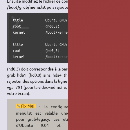
Ensuite modifiez le fichier de configuration de grub
/boot/grub/menu.lst
puis rajoutez votre noyau :
title           Ubuntu GNU/Linux 2.6.VERSION (version pers
root            (hd0,3)

kernel          /boot/kernel-2.6.VERSION root=/dev/hda4

title           Ubuntu GNU/Linux 2.6.VERSION (Rescue)

root            (hd0,3)

kernel          /boot/kernel-2.6.VERSION root=/dev/hda4 i
(hd0,3) doit correspondre à la partition qui contient /boot. Pour
grub, hda1=(hd0,0), ainsi hda4=(hd0,3). Vous pouvez bien sûr
rajouter des options dans la ligne "kernel", par exemple
vga=791 (pour la vidéo-mémoire, mais le nombre dépend de
votre écran).
: La configuration du
menu.lst est valable uniquement
pour grub-legacy. Les utilisateurs
d'Ubuntu 9.04 et versions