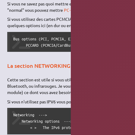
Si vous ne savez pas quoi mettre et que vous avez un PC
"normal" vous pouvez mettre
PC-compatible
Si vous utilisez des cartes PCMCIA je vous conseille d'activer
quelques options ici (en dur ou en module) :
Bus options (PCI, PCMCIA, EISA, MCA, ISA)  --->

      PCCARD (PCMCIA/CardBus) support  --->
La section NETWORKING
Cette section est utile si vous utilisez des périphériques Wi-Fi,
Bluetooth, ou infrarouges. Je vous laisse activer (en dur ou en
module) ce dont vous avez besoin.
Si vous n'utilisez pas
IPV6
vous pouvez le désactiver ici :
Networking  --->

    Networking options  --->

        < >   The IPv6 protocol