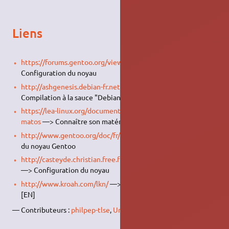
Liens
https://forums.gentoo.org/viewtopic-t-555623.html
—>
Configuration du noyau
http://ashgenesis.debian-fr.net/tutorial/kernel/
—>
Compilation à la sauce "Debian"
https://lea-linux.org/documentations/Hardware-hard_plus-
matos
—> Connaître son matériel
http://www.gentoo.org/doc/fr/gentoo-kernel.xml
—> Guide
du noyau Gentoo
http://casteyde.christian.free.fr/system/linux/guide/online/a12
—> Configuration du noyau
http://www.kroah.com/lkn/
—> Linux Kernel in a Nutshell
[EN]
— Contributeurs :
philpep-tlse
,
Urhixidur