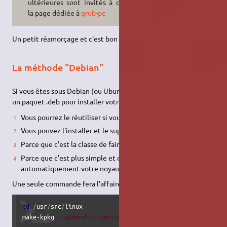
ultérieures sont invités à consulter
la page dédiée à
grub-pc
Un petit réamorçage et c'est bon !
La méthode "Debian"
Si vous êtes sous Debian (ou Ubuntu), il est plus malin de créer
un paquet .deb pour installer votre noyau. Pourquoi ?
Vous pourrez le réutiliser si vous faites une réinstallation.
Vous pouvez l'installer et le supprimer facilement avec APT.
Parce que c'est la classe de faire ses propres paquets
Parce que c'est plus simple et que ça va rajouter
automatiquement votre noyau dans /boot/grub/menu.lst
Une seule commande fera l'affaire :
cd
/
usr
/
src
/
linux

make-kpkg 
--append-to-version
"-perso"
--initrd
--us
--uc