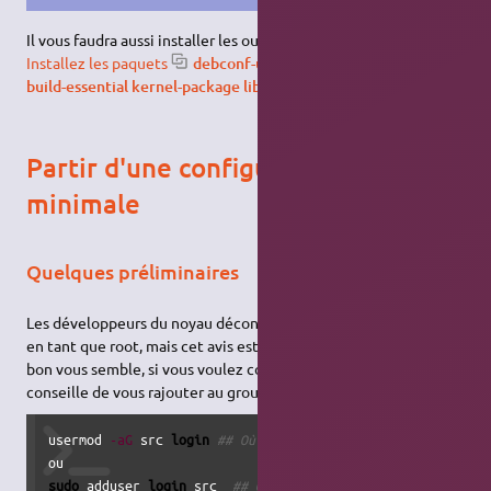
Il vous faudra aussi installer les outils de compilation :
Installez les paquets
debconf-utils dpkg-dev debhelper
build-essential kernel-package libncurses5-dev
Partir d'une configuration
minimale
Quelques préliminaires
Les développeurs du noyau déconseillent de compiler le noyau
en tant que root, mais cet avis est très partagé. Faites comme
bon vous semble, si vous voulez compiler en utilisateur je vous
conseille de vous rajouter au groupe src :
usermod 
-aG
 src 
login
## Où //login// est votre nom d'uti
sudo
 adduser 
login
 src  
## Où //login// est votre nom d'u