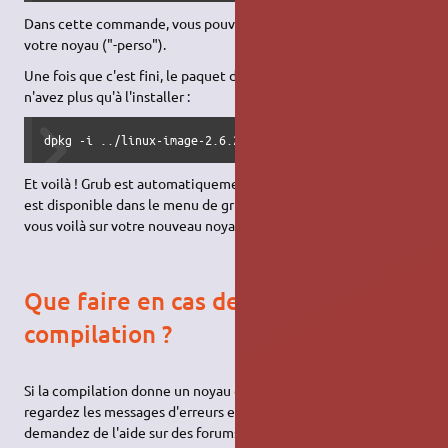
Dans cette commande, vous pouvez personnaliser le nom de
votre noyau ("-perso").
Une fois que c'est fini, le paquet doit être dans /usr/src et vous
n'avez plus qu'à l'installer :
dpkg -i ../linux-image-2.6.24-perso.deb
Et voilà ! Grub est automatiquement mis à jour et votre noyau
est disponible dans le menu de grub. Un petit réamorçage et
vous voilà sur votre nouveau noyau.
Que faire en cas de mauvaise
compilation ?
Si la compilation donne un noyau qui ne fonctionne pas bien,
regardez les messages d'erreurs et allez faire des recherches et
demandez de l'aide sur des forums ou sur
IRC
.