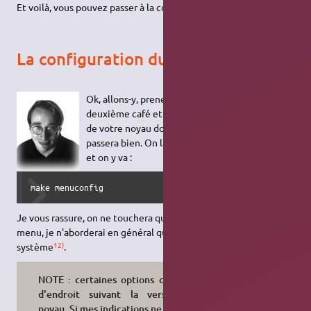
Et voilà, vous pouvez passer à la configuration proprement dite.
La configuration du noyau
Ok, allons-y, prenez une pause, un café, un
deuxième café et une sieste. C'est la partie clef
de votre noyau donc restez vigilants et tout se
passera bien. On lance la commande magique
et on y va :
make menuconfig
Je vous rassure, on ne touchera qu'à quelques options dans le
menu, je n'aborderai en général que les options vitales pour le
12)
système
.
NOTE : certaines options changent
d'endroit suivant la version du
noyau. Si mes indications ne sont pas