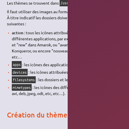
Les thèmes se trouvent dans
.
/usr/share/icons
Il faut utiliser des images au format png.
À titre indicatif les dossiers doivent contenir les icônes
suivantes :
action
: tous les icônes attribuées aux actions dans vos
différentes applications, par exemple "play", "stop", "ffwd"
et "rew" dans Amarok, ou "avancer" et "reculer" dans
Konqueror, ou encore "nouveau message" dans Kmail, etc,
etc…
: les icônes des applications,
apps
: les icônes attribuées aux média et matériels,
devices
: les dossiers et les corbeilles,
filesystems
: les icônes des différents types de fichier (mp3,
mimetypes
avi, deb, jpeg, odt, etc, etc…).
Création du thème