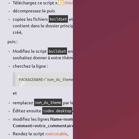
Téléchargez ce script «
thème d'icônes
» et
décompressez-le puis
copiez les fichiers
et
qu'il
buildset
index.desktop
contient dans le dossier principal du thème que vous avez
créé,
puis :
Modifiez le script
en rajoutant le nom que vous
buildset
souhaitez donner à votre thème,
cherchez la ligne :
PACKAGENAME="nom_du_theme"
et
remplacez
par le nom de votre thème,
nom_du_theme
Éditez ensuite
et
index.desktop
modifiez les lignes
Name=nom_du_theme
et
Comment=votre_commentaire
,
Rendez le script
exécutable
,