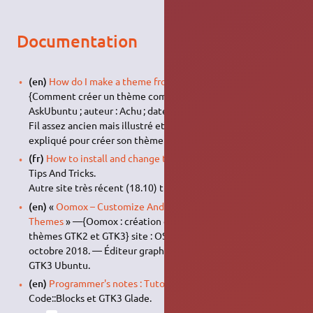
Documentation
(en)
How do I make a theme from scratch for Unity
? —
{Comment créer un thème complet pour Unity ?} ; site :
AskUbuntu ; auteur : Achu ; date : 8 juin 2011.
Fil assez ancien mais illustré et didactique et très bien
expliqué pour créer son thème Unity.
(fr)
How to install and change themes in Ubuntu
— site :
Tips And Tricks.
Autre site très récent (18.10) très bien expliqué.
(en)
«
Oomox – Customize And Create Your Own GTK2, GTK3
Themes
» —{Oomox : création et optimisation de vos
thèmes GTK2 et GTK3} site : OSTechnix ; auteur : Editor ; 3
octobre 2018. — Éditeur graphique de création de thèmes
GTK3 Ubuntu.
(en)
Programmer's notes : Tutoriel GTK 3 Code::Blocks
—
Code::Blocks et GTK3 Glade.