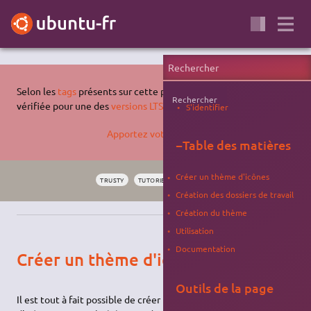
Selon les
tags
présents sur cette page, celle-ci n'a pas été
Rechercher
vérifiée pour une des
versions LTS supportées d'Ubuntu
.
S'identifier
Apportez votre aide…
−
Table des matières
Créer un thème d'icônes
TRUSTY
TUTORIEL
PERSONNALISATION
SYSTÈME
Création des dossiers de travail
Création du thème
Utilisation
Documentation
Créer un thème d'icônes
Outils de la page
Il est tout à fait possible de créer un thème