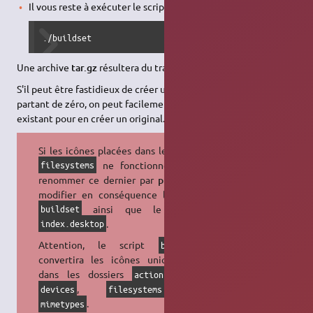
Il vous reste à exécuter le script :
./buildset
Une archive
tar.gz
résultera du travail du script.
S'il peut être fastidieux de créer un thème de toutes pièces en
partant de zéro, on peut facilement combiner des thèmes déjà
existant pour en créer un original.
Si les icônes placées dans le dossier
ne fonctionnent pas,
filesystems
renommer ce dernier par
places
, et
modifier en conséquence le script
ainsi que le fichier
buildset
.
index.desktop
Attention, le script
buildset
convertira les icônes uniquement
dans les dossiers
,
,
action
apps
,
et
devices
filesystems
.
mimetypes