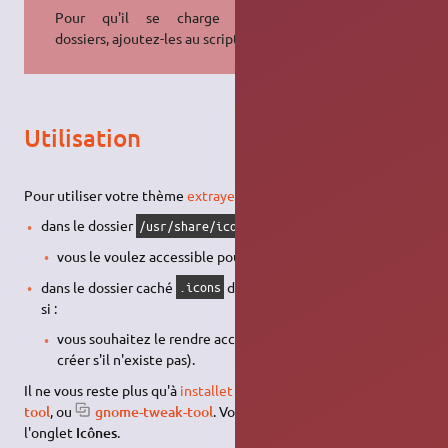
Pour qu'il se charge d'autres
dossiers, ajoutez-les au script.
Utilisation
Pour utiliser votre thème
extrayez l'archive
dans le dossier
, si :
/usr/share/icons
vous le voulez accessible pour tous les utilisateurs, ou
dans le dossier caché
de votre
,
.icons
Dossier Personnel
si :
vous souhaitez le rendre accessible à un seul utilisateur (à
créer s'il n'existe pas).
Il ne vous reste plus qu'à
installet le paquet
Unity-tweak-
tool
, ou
gnome-tweak-tool
. Votre thème se trouvera dans
l'onglet
Icônes
.