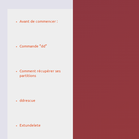
Le
27/04/2010,
Avant de commencer :
19:10
Le
traaf
29/09/2008,
Commande “dd”
15:24
Le
Id2ndR
25/01/2009,
Comment récupérer ses
12:40
partitions
Le
okram
19/06/2010,
ddrescue
14:31
Le
libaud
09/01/2014,
Extundelete
11:03