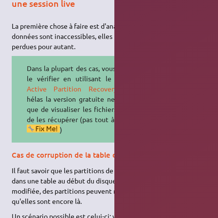
une session live
La première chose à faire est d'analyser le problème, si vos
données sont inaccessibles, elles ne sont pas forcément
perdues pour autant.
Dans la plupart des cas, vous pouvez
le vérifier en utilisant le live CD
Active Partition Recovery
, dont
hélas la version gratuite ne permet
que de visualiser les fichiers et non
de les récupérer (pas tout à fait vrai
)
Cas de corruption de la table des partitions
Il faut savoir que les partitions de votre disque dur sont écrites
dans une table au début du disque dur. Si jamais celle-ci est
modifiée, des partitions peuvent ne plus apparaitre, alors
qu'elles sont encore là.
Un scénario possible est celui-ci: vous avez un disque dur à 6