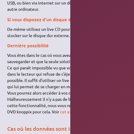
USB
, ou bien via internet sur un disque dur en ligne ou sur un
autre ordinateur.
Si vous disposez d'un disque dur externe
De même utilisez un live CD pour accéder à vos données et les
stocker sur le disque dur externe.
Dernière possibilité
Vous êtes dans le cas où vous avez un gros volume de donnés à
sauvegarder et que la seule solution serait de les graver sur CD.
Ce qui paraît impossible vu que vous avez le live CD d'Ubuntu
dans le lecteur qui refuse de s'éjecter. En fait c'est encore
possible. Il suffit d'utiliser un live CD possédant l'option
toram
qui lui permet de se charger en mémoire vive et de s'éjecter.
Vous pourrez alors accéder à vos donnés en live et les graver.
Malheureusement il n'y a pas de live CD d'Ubuntu doté de
cette fonctionnalité, nous vous recommandons d'utiliser un
DVD knoppix pour cela. Voir
cet excellent tutoriel
.
Cas où les données sont inaccessibles depuis