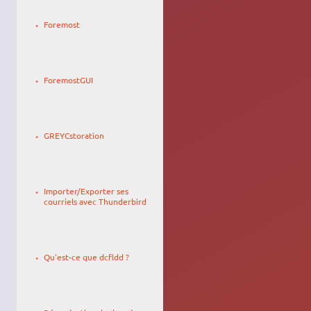
Le
10/04/2023,
Foremost
14:27
Le
Lhoumaud
24/10/2009,
David
ForemostGUI
02:07
Le
04/05/2008,
GREYCstoration
20:24
Le
YoBoY
12/03/2008,
Importer/Exporter ses
22:25
courriels avec Thunderbird
Le
Alfe noir
03/03/2014,
Qu'est-ce que dcfldd ?
03:57
Le
toth_o
31/05/2008,