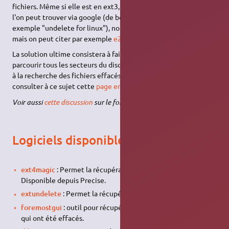
fichiers. Même si elle est en ext3, il existe quelques outils que
l'on peut trouver via google (de bons mots clés sont par
exemple "undelete for linux"), nous ne les avons pas testés,
mais on peut citer par exemple
e2undel
et
e2extract
.
La solution ultime consistera à faire un programme qui va
parcourir tous les secteurs du disque de manière systématique
à la recherche des fichiers effacés. On pourra par exemple
consulter à ce sujet cette
page en anglais
.
Voir aussi
cette discussion
sur le forum ubuntu-fr.
Logiciels disponibles
ext4magic
: Permet la récupération de fichiers supprimés.
Disponible depuis Precise.
extundelete
: Permet la récupération de fichiers supprimés.
foremostgui
: outil pour récupérer simplement des fichiers
qui ont été effacés.