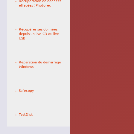
Récupération de données
19:38
effacées : Photorec
Le
YannUbuntu
27/01/2010,
Récupérer ses données
01:23
depuis un live-CD ou live-
USB
Le
27/04/2010,
Réparation du démarrage
19:10
Windows
Le
bricef77
05/05/2016,
Safecopy
04:05
Le
toth_o
31/05/2008,
TestDisk
14:27