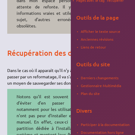
dans mon espace personnel en
Pages avec le tag "récupérer"
attente de refonte. Il y a des
informations vraies et utiles sur le
Outils de la page
sujet, d'autres erronées ou
obsolètes.
Afficher le texte source
Anciennes révisions
Liens de retour
Récupération des données
Outils du site
Dans le cas où il apparaît qu'il n'y a rien à faire et qu'il va falloir
passer par un reformatage, il va s'avérer nécessaire de trouver
Derniers changements
un moyen de sauvegarder ses donnés avant.
Gestionnaire Multimédia
Plan du site
Notons qu'il est souvent possible
d'éviter d'en passer par là,
notamment pour les utilisateurs qui
Divers
n'ont pas peur d'installer en mode
manuel. En effet, ceux-ci ont une
Participer à la documentation
partition dédiée à l'installation du
Documentation hors ligne
système et montent leur /home sur