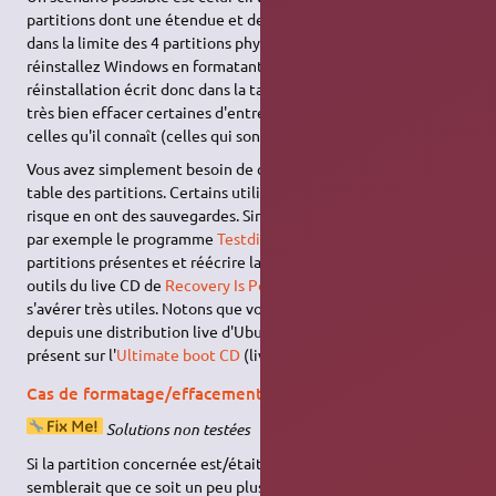
partitions dont une étendue et deux logiques afin de rester
dans la limite des 4 partitions physiques autorisées. Vous
réinstallez Windows en formatant. Le processus de
réinstallation écrit donc dans la table des partitions, et peut
très bien effacer certaines d'entre elles en ne mettant que
celles qu'il connaît (celles qui sont formatées en ntfs).
Vous avez simplement besoin de commencer par réinstaller la
table des partitions. Certains utilisateurs rompus à ce genre de
risque en ont des sauvegardes. Sinon il est possible d'utiliser
par exemple le programme
Testdisk
pour re-détecter les
partitions présentes et réécrire la table des partitions. Certains
outils du live CD de
Recovery Is Possible
pourront également
s'avérer très utiles. Notons que vous pouvez utiliser Testdisk
depuis une distribution live d'Ubuntu, mais qu'il est également
présent sur l'
Ultimate boot CD
(live CD en DOS).
Cas de formatage/effacement accidentel
Solutions non testées
Si la partition concernée est/était formatée en ext2, il
semblerait que ce soit un peu plus facile de retrouver ses