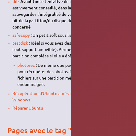
dd
: Avant toute tentative de récupération de données, il
est vivement conseillé, dans la mesure du possible, de
sauvegarder l'intégralité de vos données via une copie bit à
bit de la partition/du disque dur/du disque amovible
concerné
safecopy
: Un petit soft sous licence
GPL
testdisk
: Idéal si vous avez des CD-ROM endommagés (ou
tout support amovible). Permet aussi de récupérer une
partition complète si elle a été effacée accidentellement
photorec
: De même que pour testdisk mais spécialisé
pour récupérer des photos. Permet aussi de récupérer des
fichiers sur une partition même si elle a été effacée ou
endommagée.
Récupération d'Ubuntu après une (ré) installation de
Windows
Réparer Ubuntu
Pages avec le tag "récupérer"