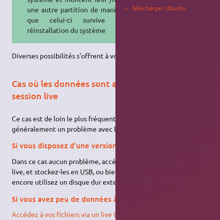
Télécharger Ubuntu
une autre partition de manière à ce
que celui-ci survive à une
réinstallation du système
Diverses possibilités s'offrent à vous:
Cas où les données sont accessibles depuis une
session live
Ce cas est de loin le plus fréquent, le cas contraire impliquant
généralement un problème avec les partitions ou le disque dur.
Si vous disposez d'une version d'Ubuntu en live USB
Dans ce cas aucun problème, accédez à vos données en session
live, et stockez-les en
USB
, ou bien gravez-les sur DVD, ou
encore utilisez un disque dur externe.
Si vous avez peu de données à sauvegarder
Accédez à vos fichiers via un live CD
, et stockez-les sur une clé